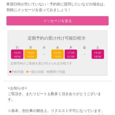
希望日時が空いていない・予約前に質問したいなどの場合は、
気軽にメッセージを送ってみましょう！
メッセージを送る
定期予約の受け付け可能日程
日
月
火
水
木
金
土
15:00
15:00
10:00
17:00
15:00
×
×
|
|
|
|
|
18:00
16:00
13:00
21:00
18:00
定期予約のご依頼を受け付けられる日程です
■
■
予約可能
一部の日程・時間帯で可能
⭐️お知らせ⭐️
ご覧頂き、またリピートも数多く頂きありがとうございま
す。
☆基本、別仕事の都合上、リクエスト不可になっています、