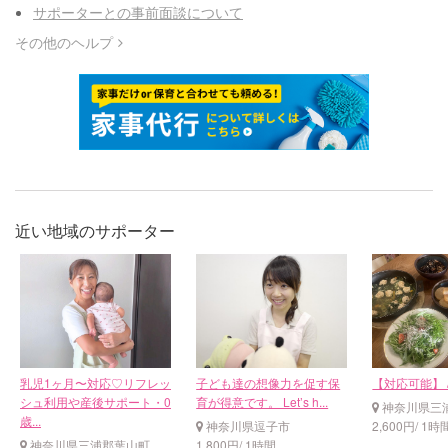
サポーターとの事前面談について
その他のヘルプ
近い地域のサポーター
乳児1ヶ月〜対応♡リフレッ
子ども達の想像力を促す保
【対応可能】 
シュ利用や産後サポート・0
育が得意です。 Let’s h...
神奈川県三
歳...
神奈川県逗子市
2,600円/ 1時
神奈川県三浦郡葉山町
1,800円/ 1時間