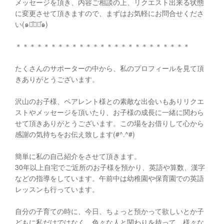
メッセージを頂き、内容ご相談の上、リクエスト出来る状態
に変更させて頂きますので、まずはお気軽にお問合せくださ
い(๑･̑◡･̑๑)
＊＊＊＊＊＊＊＊＊＊＊＊＊＊＊＊＊＊＊＊＊＊＊＊＊
たくさんのサポーターの中から、私のプロフィールを見て頂
きありがとうございます。
沢山のお子様、ペアレント様との素敵な出会いもありリクエ
ストやメッセージを頂いたり、お子様の成長に一緒に関わら
せて頂きありがとうございます。この場をお借りして心から
感謝の気持ちをお伝え致します(#^.^#)
簡単に私の自己紹介をさせて頂きます。
30年以上自宅でご近所のお子様を預かり、英語や算数、漢字
などの指導をしています。午前中は幼稚園や保育園での英語
レッスンも行っています。
自分の子育ての時に、今日、ちょっと預かって欲しいとか子
どもに私だけではなく、色々な人と関わりを持って、様々な