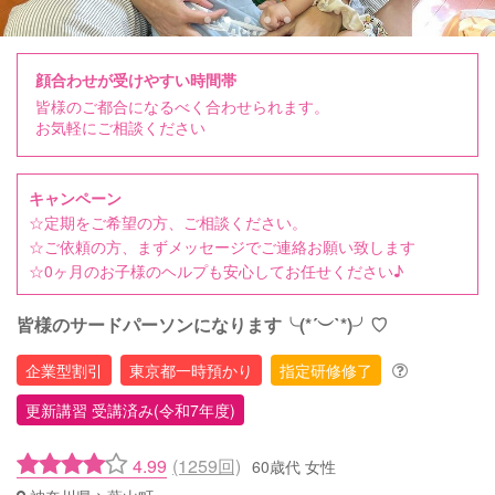
顔合わせが受けやすい時間帯
皆様のご都合になるべく合わせられます。
お気軽にご相談ください
キャンペーン
☆定期をご希望の方、ご相談ください。
☆ご依頼の方、まずメッセージでご連絡お願い致します
☆0ヶ月のお子様のヘルプも安心してお任せください♪
皆様のサードパーソンになります╰(*´︶`*)╯♡
企業型割引
東京都一時預かり
指定研修修了
更新講習 受講済み(令和7年度)
4.99
(1259回)
60歳代 女性