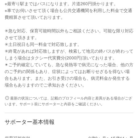
※最寄り駅まではバスになります。片道260円掛かります。
※車でお伺いさせて頂く場合も公共交通機関を利用した料金で交通
費精算させて頂いております。
✳︎急な対応、保育可能時間以外もご相談ください。可能な限り対応
させて頂きます。
✳︎土日祝日も同一料金で対応致します。
✳︎終電があれば対応致しますが、検索して地元の終バスが終わって
しまう場合はタクシー代実費分(2000円)頂いております。
✴︎ご予約確定していても、急な発熱等で病児になった場合、他の方
のご予約の関係もあり、症状によってはお断りせざるを得ない場
合もあります。また、お引き受けの場合も、病児料金か発生する
場合もありますのでご承知おきください。
最新の状況については、記載のプロフィール内容と差異がある場合がござ
います。サポート前にサポーターと内容をご確認ください。
サポーター基本情報
保育可能年齢
0歳0ヶ月〜15歳11ヶ月