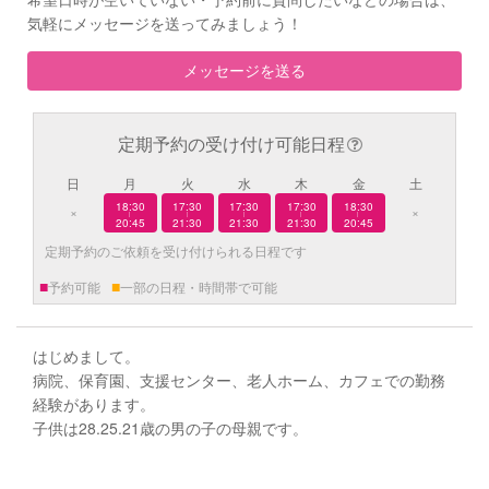
気軽にメッセージを送ってみましょう！
メッセージを送る
定期予約の受け付け可能日程
日
月
火
水
木
金
土
18:30
17:30
17:30
17:30
18:30
×
×
|
|
|
|
|
20:45
21:30
21:30
21:30
20:45
定期予約のご依頼を受け付けられる日程です
■
■
予約可能
一部の日程・時間帯で可能
はじめまして。
病院、保育園、支援センター、老人ホーム、カフェでの勤務
経験があります。
子供は28.25.21歳の男の子の母親です。