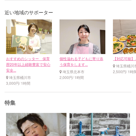
近い地域のサポーター
おすすめのシッター 保育
個性溢れる子どもに寄り添
【対応可能】 /
歴20年以上経験豊富で安心
う保育をします...
埼玉県桶川
安全...
埼玉県北本市
2,500円/ 1時
埼玉県桶川市
2,000円/ 1時間
3,000円/ 1時間
特集