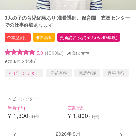
3人の子の育児経験あり 准看護師、保育園、支援センター
での仕事経験あります
企業型割引
准看護師
更新講習 受講済み(令和7年度)
5.0
(1360回)
50歳代 女性
埼玉県
北本市
ベビーシッター
産前産後
家庭教師
家事代行
ベビーシッター
単発予約
定期予約
¥ 1,800
¥ 1,800
/1時間
/1時間
2026年 8月