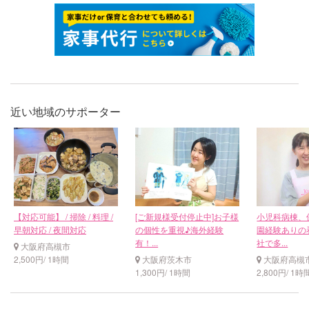
近い地域のサポーター
【対応可能】 / 掃除 / 料理 /
[ご新規様受付停止中]お子様
小児科病棟、
早朝対応 / 夜間対応
の個性を重視♪海外経験
園経験ありの
有！...
社で多...
大阪府高槻市
2,500円/ 1時間
大阪府茨木市
大阪府高槻
1,300円/ 1時間
2,800円/ 1時