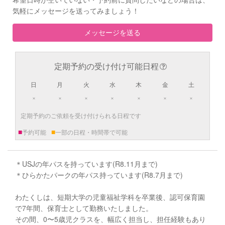
気軽にメッセージを送ってみましょう！
メッセージを送る
定期予約の受け付け可能日程
日
月
火
水
木
金
土
×
×
×
×
×
×
×
定期予約のご依頼を受け付けられる日程です
■
■
予約可能
一部の日程・時間帯で可能
＊USJの年パスを持っています(R8.11月まで)
＊ひらかたパークの年パス持っています(R8.7月まで)
わたくしは、短期大学の児童福祉学科を卒業後、認可保育園
で7年間、保育士として勤務いたしました。
その間、0〜5歳児クラスを、幅広く担当し、担任経験もあり