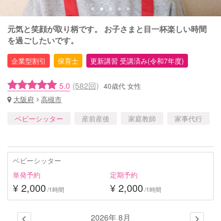
元気と笑顔が取り柄です。 お子さまと目一杯楽しい時間
を過ごしたいです。
企業型割引
保育士
更新講習 受講済み(令和7年度)
5.0
(582回)
40歳代 女性
大阪府
高槻市
ベビーシッター
産前産後
家庭教師
家事代行
ベビーシッター
単発予約
定期予約
¥ 2,000
¥ 2,000
/1時間
/1時間
2026年 8月