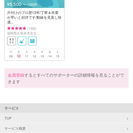
¥5,500
〜 /1時間
片付けのプロ歴13年/丁寧＆作業
が早いと好評です/動線を見直し快
適...
(19回)
福岡県久留米市在住
日
月
火
水
木
金
土
09
10
11
12
13
14
15
会員登録
するとすべてのサポーターの詳細情報を見ることがで
きます
サービス
TOP
サービス概要