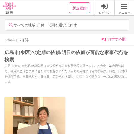
新規登録
ログイン
メニュー
すべての地域, 日付・時間を選択, 他1件
1
件中
1
～
1
件
広島市(東区)の定期の依頼/明日の依頼が可能な家事代行を
検索
広島市(東区)の定期の依頼/明日の依頼が可能な家事代行を探せます。入会金・年会費無料
で、利用料金はご予算に合わせてお選びいただけるので気軽に日常的な掃除、料理、片付け
を依頼可能。当日予約や土日祝日、定期予約（毎週、隔週）など様々なニーズに対応いたし
ます。