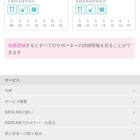
兵庫県宝塚市在住
長崎県西彼杵郡在住
日
月
火
水
木
金
土
日
月
火
水
木
金
土
09
10
11
12
13
14
15
09
10
11
12
13
14
15
会員登録
するとすべてのサポーターの詳細情報を見ることがで
きます
サービス
TOP
サービス概要
KIDSLINEの想い
KIDSLINEでのマナー・注意点
安心安全への取り組み