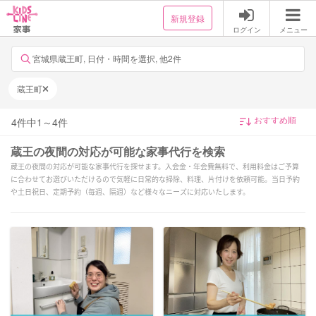
新規登録
ログイン
メニュー
宮城県蔵王町, 日付・時間を選択, 他2件
蔵王町
4
件中
1
～
4
件
蔵王の夜間の対応が可能な家事代行を検索
蔵王の夜間の対応が可能な家事代行を探せます。入会金・年会費無料で、利用料金はご予算
に合わせてお選びいただけるので気軽に日常的な掃除、料理、片付けを依頼可能。当日予約
や土日祝日、定期予約（毎週、隔週）など様々なニーズに対応いたします。