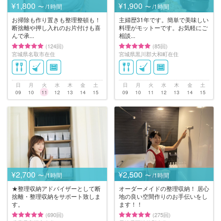
¥1,800
¥1,900
〜 /1時間
〜 /1時間
お掃除も作り置きも整理整頓も！
主婦歴31年です。簡単で美味しい
断捨離や押し入れのお片付けも喜
料理がモットーです。お気軽にご
んで承...
相談...
(124回)
(85回)
宮城県名取市在住
宮城県黒川郡大和町在住
日
月
火
水
木
金
土
日
月
火
水
木
金
土
09
10
11
12
13
14
15
09
10
11
12
13
14
15
¥2,700
¥2,500
〜 /1時間
〜 /1時間
★整理収納アドバイザーとして断
オーダーメイドの整理収納！ 居心
捨離・整理収納をサポート致しま
地の良い空間作りのお手伝いをし
す。
ます！！
(690回)
(275回)