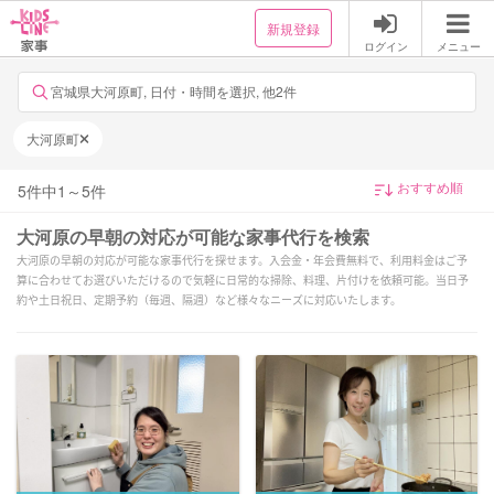
新規登録
ログイン
メニュー
宮城県大河原町, 日付・時間を選択, 他2件
大河原町
5
件中
1
～
5
件
大河原の早朝の対応が可能な家事代行を検索
大河原の早朝の対応が可能な家事代行を探せます。入会金・年会費無料で、利用料金はご予
算に合わせてお選びいただけるので気軽に日常的な掃除、料理、片付けを依頼可能。当日予
約や土日祝日、定期予約（毎週、隔週）など様々なニーズに対応いたします。