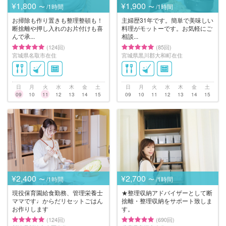
¥1,800
¥1,900
〜 /1時間
〜 /1時間
お掃除も作り置きも整理整頓も！
主婦歴31年です。簡単で美味しい
断捨離や押し入れのお片付けも喜
料理がモットーです。お気軽にご
んで承...
相談...
(124回)
(85回)
宮城県名取市在住
宮城県黒川郡大和町在住
日
月
火
水
木
金
土
日
月
火
水
木
金
土
09
10
11
12
13
14
15
09
10
11
12
13
14
15
¥2,400
¥2,700
〜 /1時間
〜 /1時間
現役保育園給食勤務、管理栄養士
★整理収納アドバイザーとして断
ママです♩からだリセットごはん
捨離・整理収納をサポート致しま
お作りします
す。
(124回)
(690回)