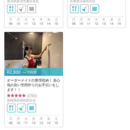
新潟県新潟市東区在住
兵庫県宝塚市在住
日
月
火
水
木
金
土
日
月
火
水
木
金
土
09
10
11
12
13
14
15
09
10
11
12
13
14
15
¥2,500
〜 /1時間
オーダーメイドの整理収納！ 居心
地の良い空間作りのお手伝いをし
ます！！
(275回)
長崎県西彼杵郡在住
日
月
火
水
木
金
土
09
10
11
12
13
14
15