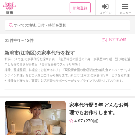
新規登録
ログイン
メニュー
すべての地域, 日付・時間を選択
23
件中
1
～
12
件
新潟市(江南区)の家事代行を探す
新潟市(江南区)で家事代行を探せます。「割烹料理の調理の出身 家事歴20年超、残り物を活
用した作り置きが得意❗️」「豊富な経験でスッキリ解決！
掃除、整理整頓、料理全てお任せあれ♪」「現役保育園の管理栄養士/離乳食アドバイザー/オ
ンライン料理」などの人を口コミから探せます。新潟市(江南区)の家事代行サービスなら料理
や掃除など様々なご要望に対応可能なサポーターがキッズラインでお待ちしております。
家事代行歴５年 どんなお料
理でもお作りします。
4.97
(270回)