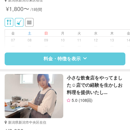
い、キッチン、寝室、リビング、子
¥1,800〜
/1時間
供部屋）
洗濯
ゴミの分別/ゴミ出し
近隣買い物
金
土
日
月
火
水
木
家庭料理
07
08
09
10
11
12
13
1
作り置き料理
ー
ー
ー
ー
ー
ー
ー
庭の手入れ/植木の水やり
片付け/整理整頓
料金・特徴を表示
特徴
料金
レビュー
小さな飲食店をやってまし
た☺︎店での経験を生かしお
料理を提供いたし...
サポートの特徴
5.0
(108回)
資格
なし
対応可能/特徴
掃除（洗面所、お風呂場、お手洗
新潟県新潟市中央区在住
い、キッチン、寝室、リビング、子