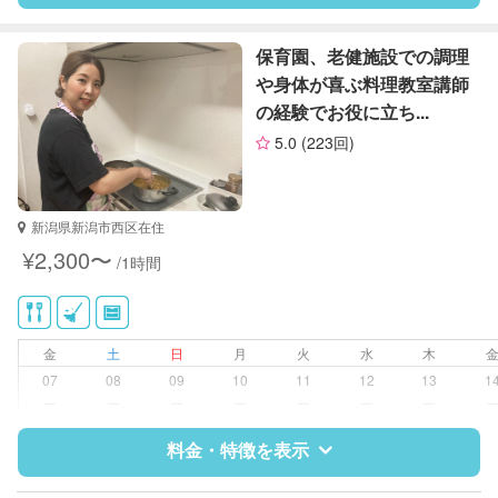
特徴
料金
レビュー
保育園、老健施設での調理
や身体が喜ぶ料理教室講師
の経験でお役に立ち...
サポートの特徴
5.0
(223回)
資格
なし
対応可能/特徴
掃除（洗面所、お風呂場、お手洗
新潟県新潟市西区在住
い、キッチン、寝室、リビング、子
¥2,300〜
/1時間
供部屋）
洗濯
クリーニングの受け渡し/引き取り
ゴミの分別/ゴミ出し
金
土
日
月
火
水
木
近隣買い物
07
08
09
10
11
12
13
1
庭の手入れ/植木の水やり
ー
ー
ー
ー
ー
ー
ー
片付け/整理整頓
料金・特徴を表示