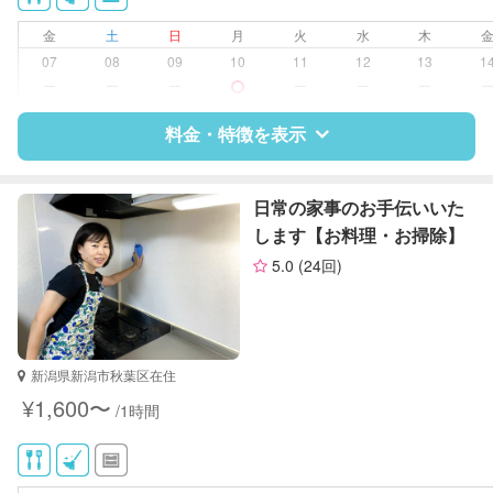
金
土
日
月
火
水
木
07
08
09
10
11
12
13
1
ー
ー
ー
ー
ー
ー
料金・特徴を表示
特徴
料金
レビュー
日常の家事のお手伝いいた
します【お料理・お掃除】
5.0
(24回)
サポートの特徴
資格
なし
対応可能/特徴
掃除（洗面所、お風呂場、お手洗
新潟県新潟市秋葉区在住
い、キッチン、寝室、リビング、子
¥1,600〜
/1時間
供部屋）
洗濯
クリーニングの受け渡し/引き取り
ゴミの分別/ゴミ出し