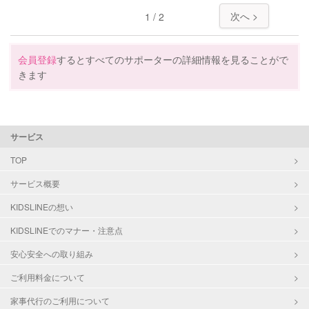
特徴
料金
レビュー
次へ >
1 / 2
サポートの特徴
会員登録
するとすべてのサポーターの詳細情報を見ることがで
きます
資格
調理師
対応可能/特徴
掃除（洗面所、お風呂場、お手洗
い、キッチン、寝室、リビング、子
サービス
供部屋）
TOP
クリーニングの受け渡し/引き取り
ゴミの分別/ゴミ出し
サービス概要
家庭料理
KIDSLINEの想い
作り置き料理
片付け/整理整頓
KIDSLINEでのマナー・注意点
安心安全への取り組み
ご利用料金について
家事代行のご利用について