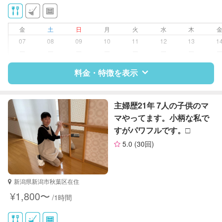
洗濯
クリーニングの受け渡し/引き取り
家庭料理
金
土
日
月
火
水
木
作り置き料理
07
08
09
10
11
12
13
1
片付け/整理整頓
ー
ー
ー
ー
ー
ー
ー
料金・特徴を表示
特徴
料金
レビュー
主婦歴21年 7人の子供のマ
マやってます。小柄な私で
すがパワフルです。□
サポートの特徴
5.0
(30回)
資格
管理栄養士
栄養士
新潟県新潟市秋葉区在住
対応可能/特徴
家庭料理
¥1,800〜
/1時間
作り置き料理
早朝対応