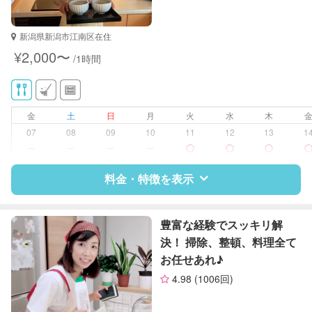
新潟県新潟市江南区在住
¥2,000〜
/1時間
金
土
日
月
火
水
木
07
08
09
10
11
12
13
1
ー
ー
ー
ー
料金・特徴を表示
特徴
料金
レビュー
豊富な経験でスッキリ解
決！ 掃除、整頓、料理全て
お任せあれ♪
サポートの特徴
4.98
(1006回)
資格
なし