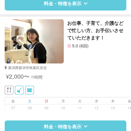
早朝対応
料金・特徴を表示
夜間対応
庭の手入れ/植木の水やり
片付け/整理整頓
特徴
料金
レビュー
お仕事、子育て、介護など
で忙しい方、お手伝いさせ
ていただきます！
サポートの特徴
5.0
(6回)
資格
なし
対応可能/特徴
洗濯
新潟県新潟市秋葉区在住
クリーニングの受け渡し/引き取り
¥2,000〜
/1時間
ゴミの分別/ゴミ出し
近隣買い物
家庭料理
作り置き料理
金
土
日
月
火
水
木
早朝対応
07
08
09
10
11
12
13
1
夜間対応
ー
ー
ー
ー
ー
ー
ー
片付け/整理整頓
料金・特徴を表示