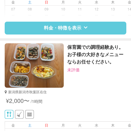
金
土
日
月
火
水
木
近隣買い物
07
08
09
10
11
12
13
1
家庭料理
ー
ー
ー
ー
ー
ー
ー
作り置き料理
片付け/整理整頓
料金・特徴を表示
特徴
料金
レビュー
保育園での調理経験あり。
お子様の大好きなメニュー
ならお任せください。
サポートの特徴
未評価
資格
なし
対応可能/特徴
掃除（洗面所、お風呂場、お手洗
新潟県新潟市秋葉区在住
い、キッチン、寝室、リビング、子
¥2,000〜
/1時間
供部屋）
洗濯
家庭料理
作り置き料理
金
土
日
月
火
水
木
早朝対応