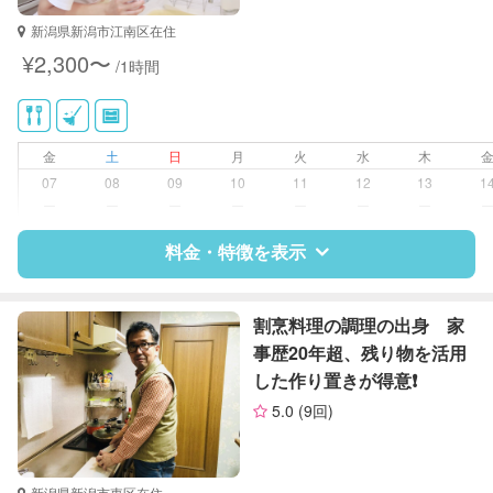
対応可能/特徴
近隣買い物
新潟県新潟市江南区在住
家庭料理
¥2,300〜
/1時間
作り置き料理
早朝対応
夜間対応
金
土
日
月
火
水
木
07
08
09
10
11
12
13
1
ー
ー
ー
ー
ー
ー
ー
料金・特徴を表示
特徴
料金
レビュー
割烹料理の調理の出身 家
事歴20年超、残り物を活用
した作り置きが得意❗️
サポートの特徴
5.0
(9回)
資格
なし
対応可能/特徴
掃除（洗面所、お風呂場、お手洗
新潟県新潟市東区在住