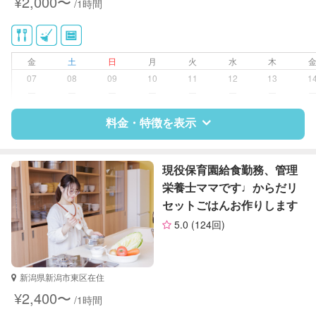
¥2,000〜
/1時間
供部屋）
クリーニングの受け渡し/引き取り
ゴミの分別/ゴミ出し
近隣買い物
金
土
日
月
火
水
木
家庭料理
07
08
09
10
11
12
13
1
作り置き料理
ー
ー
ー
ー
ー
ー
ー
夜間対応
庭の手入れ/植木の水やり
料金・特徴を表示
特徴
料金
レビュー
現役保育園給食勤務、管理
栄養士ママです♩からだリ
セットごはんお作りします
サポートの特徴
5.0
(124回)
資格
なし
対応可能/特徴
掃除（洗面所、お風呂場、お手洗
新潟県新潟市東区在住
い、キッチン、寝室、リビング、子
¥2,400〜
/1時間
供部屋）