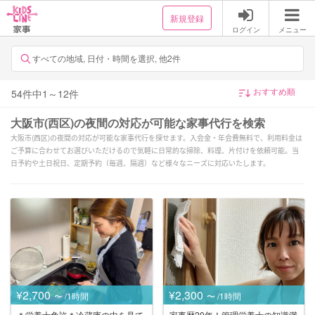
新規登録
ログイン
メニュー
すべての地域, 日付・時間を選択, 他2件
54
件中
1
～
12
件
大阪市(西区)の夜間の対応が可能な家事代行を検索
大阪市(西区)の夜間の対応が可能な家事代行を探せます。入会金・年会費無料で、利用料金は
ご予算に合わせてお選びいただけるので気軽に日常的な掃除、料理、片付けを依頼可能。当
日予約や土日祝日、定期予約（毎週、隔週）など様々なニーズに対応いたします。
¥2,700
¥2,300
〜 /1時間
〜 /1時間
＊栄養士免許＊冷蔵庫の中を見て
家事歴20年！管理栄養士の知識満