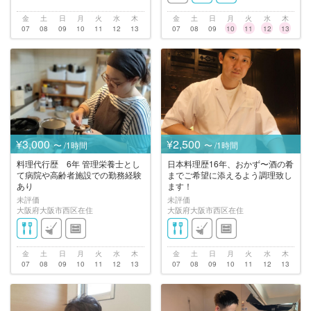
金
土
日
月
火
水
木
金
土
日
月
火
水
木
07
08
09
10
11
12
13
07
08
09
10
11
12
13
¥3,000
¥2,500
〜 /1時間
〜 /1時間
料理代行歴 6年 管理栄養士とし
日本料理歴16年、おかず〜酒の肴
て病院や高齢者施設での勤務経験
までご希望に添えるよう調理致し
あり
ます！
未評価
未評価
大阪府大阪市西区在住
大阪府大阪市西区在住
金
土
日
月
火
水
木
金
土
日
月
火
水
木
07
08
09
10
11
12
13
07
08
09
10
11
12
13