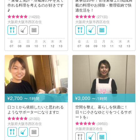
作れる料理を考えるのが好きです
載の料理やお掃除・整理収納で快
♪
適生活を！
(142回)
(271回)
大阪府大阪市西区在住
大阪府大阪市西区在住
金
土
日
月
火
水
木
金
土
日
月
火
水
木
07
08
09
10
11
12
13
07
08
09
10
11
12
13
¥2,700
¥3,000
〜 /1時間
〜 /1時間
口コミから依頼したいと思われる
空間を整え、暮らしを快適に！
ようなサポーターになります□
日々に小さなゆとりをつくるサポ
ートを♩
(213回)
大阪府大阪市西区在住
(395回)
大阪府浪速区在住