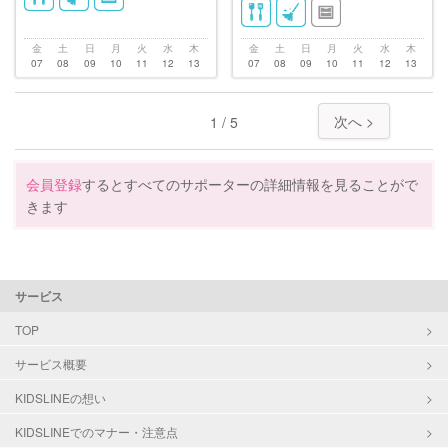
金
土
日
月
火
水
木
金
土
日
月
火
水
木
07
08
09
10
11
12
13
07
08
09
10
11
12
13
次へ >
1 / 5
会員登録
するとすべてのサポーターの詳細情報を見ることがで
きます
サービス
TOP
サービス概要
KIDSLINEの想い
KIDSLINEでのマナー・注意点