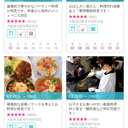
健康的で華やかなパーティー料理
おばんざい屋さん、料理代行経験
が得意です。和食から海外のメニ
あり！整理整頓得意です！
ューにも対応
(83回)
(461回)
大阪府大阪市中央区在住
大阪府大阪市西区在住
金
土
日
月
火
水
木
金
土
日
月
火
水
木
07
08
09
10
11
12
13
07
08
09
10
11
12
13
¥3,000
¥2,300
〜 /1時間
〜 /1時間
健康的な栄養バランスを考えたお
お子さまも食べやすい家庭料理・
料理が得意です！
作り置き・離乳食など対応可能で
す！
(395回)
大阪府大阪市中央区在住
(116回)
大阪府大阪市港区在住