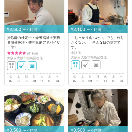
¥2,500
¥2,100
〜 /1時間
〜 /1時間
掃除能力検定士・介護福祉士実務
「しっかり食べたい。でも、作り
者研修免許・整理収納アドバイザ
たくない。」そんな日の味方で
ー準1...
す。
未評価
(819回)
大阪府大阪市福島区在住
大阪府大阪市福島区在住
金
土
日
月
火
水
木
金
土
日
月
火
水
木
07
08
09
10
11
12
13
07
08
09
10
11
12
13
¥3,500
¥3,500
〜 /1時間
〜 /1時間