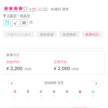
4.95
(21回)
60歳代 男性
大阪府
和泉市
ベビーシッター
産前産後
家庭教師
家事代行
家事代行
単発予約
定期予約
¥ 2,200
¥ 2,000
/1時間
/1時間
2026年 8月
日
月
火
水
木
金
土
26
27
28
29
30
31
1