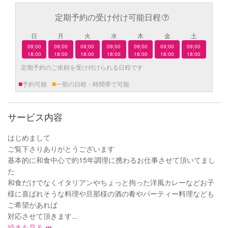
定期予約の受け付け可能日程
日
月
火
水
木
金
土
09:00
09:00
09:00
09:00
09:00
09:00
09:00
|
|
|
|
|
|
|
18:00
18:00
18:00
18:00
18:00
18:00
18:00
定期予約のご依頼を受け付けられる日程です
■
■
予約可能
一部の日程・時間帯で可能
サービス内容
はじめまして
ご覧下さりありがとうございます
基本的に和食中心で約15年調理に携わるお仕事させて頂いてまし
た
和食だけでなくイタリアンやちょっと拘った洋風カレーなどお子
様に喜ばれそうな料理や旦那様の酒の肴やパーティー料理なども
ご希望があれば
対応させて頂きます...
続きを見る