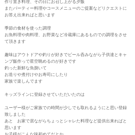
作り置き料理、その日にお召し上がる夕飯
またパーティー料理やコースメニューのご提案などリクエストに
お答え出来ればと思います
季節の食材を使った調理
お魚料理や肉料理、お野菜など冷蔵庫にあるものでの調理をさせ
て頂きます
趣味はアウトドアや釣りが好きでビール呑みながら子供達とキャ
ンブ飯作っで星空眺めるのが好きです
釣った新鮮な魚捌いて
お造りや煮付けやお寿司にしたり
家族で楽しんでます
キッズラインに登録させていただいたのは
ユーザー様がご家族での時間が少しでも取れるようにと思い登録
致しました
あと お家で居ながらちょっとシャレた料理など提供出来ればと
思います
お子様がこんな味初めてだとか