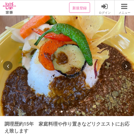
新規登録
ログイン
メニュー
調理歴約15年 家庭料理や作り置きなどリクエストにお応
え致します