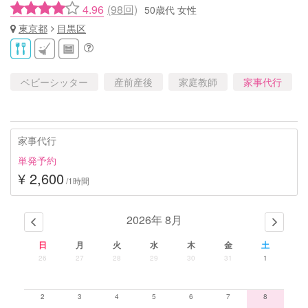
4.96
(98回)
50歳代 女性
東京都
目黒区
ベビーシッター
産前産後
家庭教師
家事代行
家事代行
単発予約
¥ 2,600
/1時間
2026年 8月
日
月
火
水
木
金
土
26
27
28
29
30
31
1
2
3
4
5
6
7
8