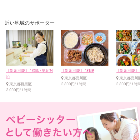
近い地域のサポーター
【対応可能】 / 掃除 / 早朝対
【対応可能】 / 料理
【対応可能】 /
応
東京都品川区
東京都品川
東京都目黒区
2,300円/ 1時間
2,300円/ 1時
3,000円/ 1時間