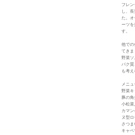
フレン
し、長
た。オ
ーツを
す。
他での
てきま
野菜ソ
パク質
も考え
メニュ
野菜キ
豚の角
小松菜
カマン
ヌ型
さつま
キャ