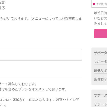
食事
■
予約可
対応
希望日
いなど
いただいております。(メニューによっては品数前後しま
みまし
サポー
サポー
最低サ
返答時
ポート募集しております。
付けを含めたプランをオススメしております。
サポー
コンロ・床拭き）」のみとなります。居室やトイレ等
サポー
さい。