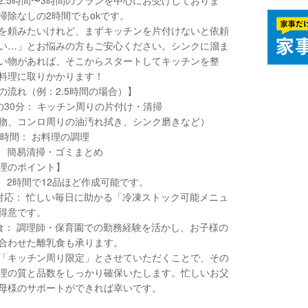
2.5時間〜3時間のプランを中心にお受けしておりま
掃除なしの2時間でもokです。
を頼みたいけれど、まずキッチンを片付けないと依頼
い…」とお悩みの方もご安心ください。シンクに溜ま
い物があれば、そこからスタートしてキッチンを整
料理に取りかかります！
の流れ（例：2.5時間の場合）】
初の30分： キッチン周りの片付け・清掃
物、コンロ周りの油汚れ拭き、シンク磨きなど）
り2時間： お料理の調理
後： 簡易清掃・ゴミまとめ
理のポイント】
数： 2時間で12品ほど作成可能です。
凍対応： 忙しい毎日に助かる「冷凍ストック可能メニュ
得意です。
乳食： 調理師・保育園での勤務経験を活かし、お子様の
合わせた離乳食も承ります。
「キッチン周り限定」とさせていただくことで、その
理の質と品数をしっかり確保いたします。忙しいお父
母様のサポートができれば幸いです。