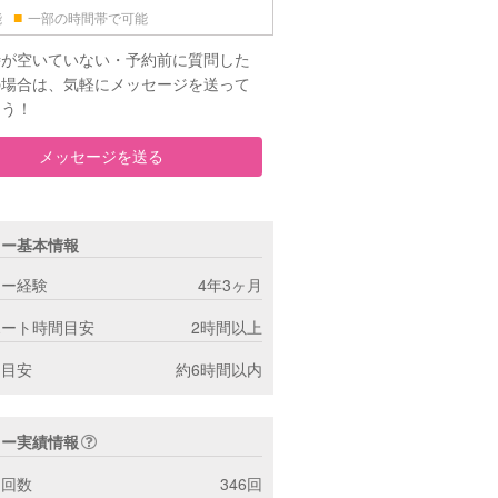
■
能
一部の時間帯で可能
時が空いていない・予約前に質問した
の場合は、気軽にメッセージを送って
ょう！
メッセージを送る
ター基本情報
ター経験
4年3ヶ月
ポート時間目安
2時間以上
間目安
約6時間以内
ター実績情報
ト回数
346回