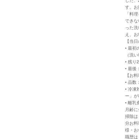
した、
す。お
「料理
できな
った洗
え、お
【当日
• 最
（洗い
• 残
• 最
【お料
• 品
• 冷
ー」が
• 離
月齢に
掃除は
分お料
様・お
職歴は