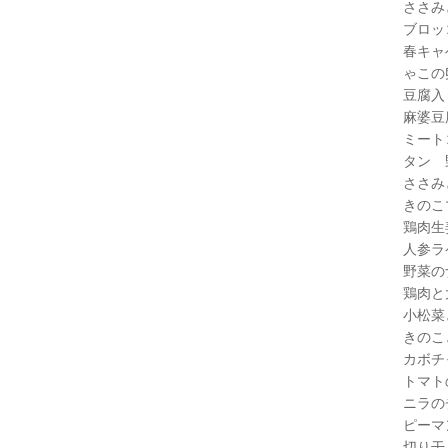
ささ
ブロ
春キャ
ゃこ
豆腐入
麻婆
ミート
タン 
ささみ
きのこ
鶏肉生
人参ラ
野菜の
鶏肉と
小松菜
きのこ
カボチ
トマト
ニラの
ピーマ
切り干