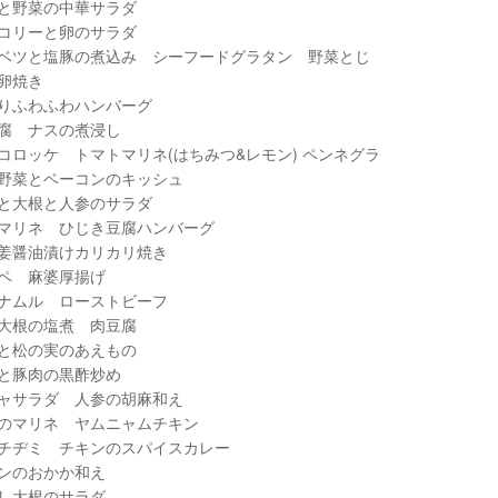
みと野菜の中華サラダ
ッコリーと卵のサラダ
ベツと塩豚の煮込み シーフードグラタン 野菜とじ
の卵焼き
りふわふわハンバーグ
豆腐 ナスの煮浸し
コロッケ トマトマリネ(はちみつ&レモン) ペンネグラ
野菜とベーコンのキッシュ
と大根と人参のサラダ
マリネ ひじき豆腐ハンバーグ
姜醤油漬けカリカリ焼き
ペ 麻婆厚揚げ
ナムル ローストビーフ
大根の塩煮 肉豆腐
と松の実のあえもの
と豚肉の黒酢炒め
ャサラダ 人参の胡麻和え
のマリネ ヤムニャムチキン
チヂミ チキンのスパイスカレー
ンのおかか和え
し大根のサラダ