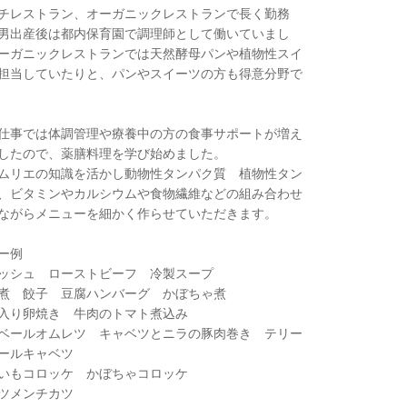
チレストラン、オーガニックレストランで長く勤務
男出産後は都内保育園で調理師として働いていまし
ーガニックレストランでは天然酵母パンや植物性スイ
担当していたりと、パンやスイーツの方も得意分野で
仕事では体調管理や療養中の方の食事サポートが増え
したので、薬膳料理を学び始めました。
ムリエの知識を活かし動物性タンパク質 植物性タン
、ビタミンやカルシウムや食物繊維などの組み合わせ
ながらメニューを細かく作らせていただきます。
ー例
ッシュ ローストビーフ 冷製スープ
煮 餃子 豆腐ハンバーグ かぼちゃ煮
入り卵焼き 牛肉のトマト煮込み
ベールオムレツ キャベツとニラの豚肉巻き テリー
ロールキャベツ
いもコロッケ かぼちゃコロッケ
ベツメンチカツ