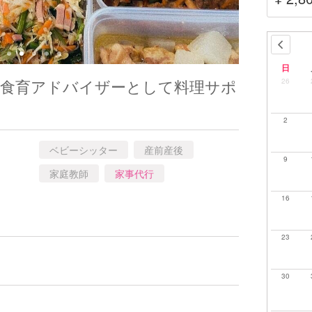
日
、食育アドバイザーとして料理サポ
26
2
ベビーシッター
産前産後
9
家庭教師
家事代行
16
23
30