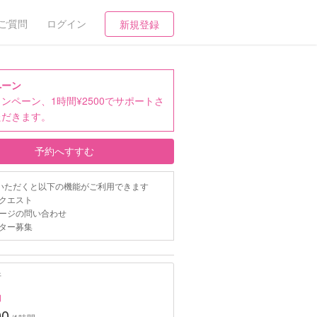
ご質問
ログイン
新規登録
ペーン
ンペーン、1時間¥2500でサポートさ
ただきます。
予約へすすむ
いただくと以下の機能がご利用できます
クエスト
ージの問い合わせ
ター募集
行
約
00