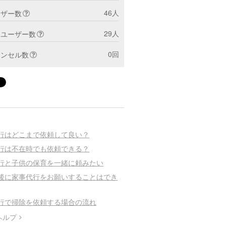
46人
ーザー数
29人
トユーザー数
0回
ャンセル数
行はどこまで依頼して良い？
行は不在時でも依頼できる？
行と子供の保育を一緒に頼みたい
後に家事代行をお願いすることはでき
行で掃除を依頼する場合の流れ
ヘルプ