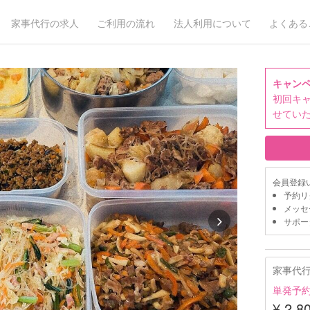
家事代行の求人
ご利用の流れ
法人利用について
よくある
キャン
初回キャ
せてい
会員登録
予約リ
メッセ
サポー
家事代
単発予
¥ 2,8