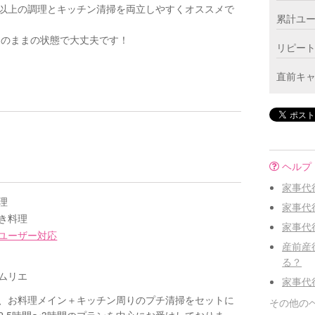
12品以上の調理とキッチン清掃を両立しやすくオススメで
累計ユ
そのままの状態で大丈夫です！
リピー
直前キ
ヘルプ
家事代
理
家事代
き料理
家事代
ユーザー対応
産前産
る？
ムリエ
家事代
、お料理メイン＋キッチン周りのプチ清掃をセットに
その他の