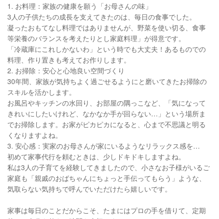
1. お料理：家族の健康を願う「お母さんの味」
3人の子供たちの成長を支えてきたのは、毎日の食事でした。
凝ったおもてなし料理ではありませんが、野菜を使い切る、食事
等栄養のバランスを考えたりとし家庭料理」が得意です。
「冷蔵庫にこれしかないわ」という時でも大丈夫！あるものでの
料理、作り置きも考えてお作りします。
2. お掃除：安心と心地良い空間づくり
30年間、家族が気持ちよく過ごせるようにと磨いてきたお掃除の
スキルを活かします。
お風呂やキッチンの水回り、お部屋の隅っこなど、「気になって
きれいにしたいけれど、なかなか手が回らない…」という場所ま
でお掃除します。お家がピカピカになると、心まで不思議と明る
くなりますよね。
3. 安心感：実家のお母さんが家にいるようなリラックス感を…
初めて家事代行を頼むときは、少しドキドキしますよね。
私は3人の子育てを経験してきましたので、小さなお子様がいるご
家庭も「親戚のおばちゃんにちょっと手伝ってもらう」ような、
気取らない気持ちで呼んでいただけたら嬉しいです。
家事は毎日のことだからこそ、たまにはプロの手を借りて、定期