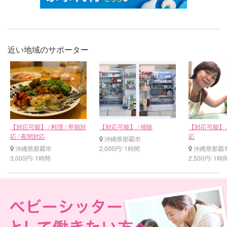
近い地域のサポーター
【対応可能】 / 料理 / 早朝対
【対応可能】 / 掃除
【対応可能】 /
応 / 夜間対応
応
沖縄県那覇市
沖縄県那覇市
2,000円/ 1時間
沖縄県那覇
3,000円/ 1時間
2,500円/ 1時