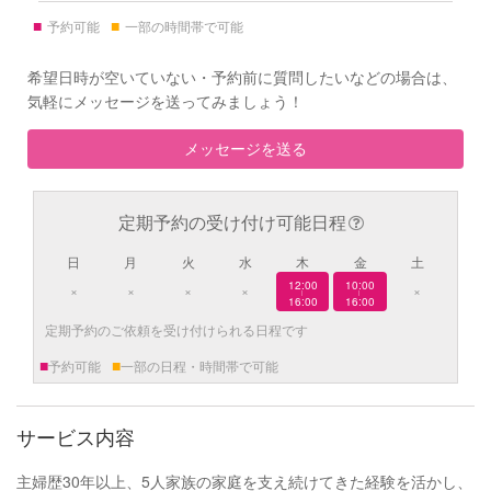
■
■
予約可能
一部の時間帯で可能
希望日時が空いていない・予約前に質問したいなどの場合は、
気軽にメッセージを送ってみましょう！
メッセージを送る
定期予約の受け付け可能日程
日
月
火
水
木
金
土
12:00
10:00
×
×
×
×
×
|
|
16:00
16:00
定期予約のご依頼を受け付けられる日程です
■
■
予約可能
一部の日程・時間帯で可能
サービス内容
主婦歴30年以上、5人家族の家庭を支え続けてきた経験を活かし、