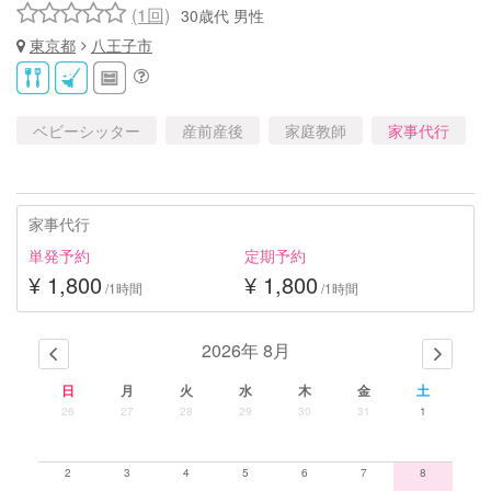
(1回)
30歳代 男性
東京都
八王子市
ベビーシッター
産前産後
家庭教師
家事代行
家事代行
単発予約
定期予約
¥ 1,800
¥ 1,800
/1時間
/1時間
2026年 8月
日
月
火
水
木
金
土
26
27
28
29
30
31
1
2
3
4
5
6
7
8