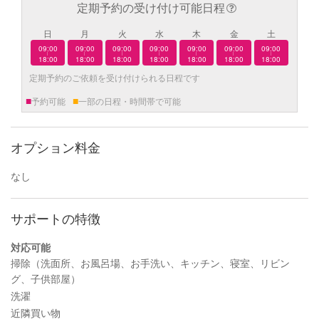
定期予約の受け付け可能日程
日
月
火
水
木
金
土
09:00
09:00
09:00
09:00
09:00
09:00
09:00
|
|
|
|
|
|
|
18:00
18:00
18:00
18:00
18:00
18:00
18:00
定期予約のご依頼を受け付けられる日程です
■
■
予約可能
一部の日程・時間帯で可能
オプション料金
なし
サポートの特徴
対応可能
掃除（洗面所、お風呂場、お手洗い、キッチン、寝室、リビン
グ、子供部屋）
洗濯
近隣買い物