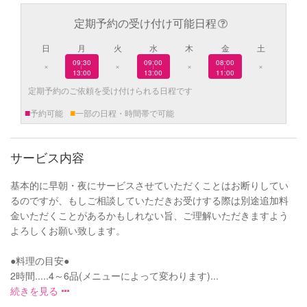
定期予約の受け付け可能日程
日
月
火
水
木
金
土
09:30
09:00
08:00
×
×
×
×
|
|
|
13:00
13:00
11:00
定期予約のご依頼を受け付けられる日程です
■
■
予約可能
一部の日程・時間帯で可能
サービス内容
基本的に早朝・夜にサービスさせていただくことはお断りしてい
るのですが、もしご相談していただきお受けする際は別途追加料
金いただくことがあるかもしれない旨、ご理解いただきますよう
よろしくお願い致します。
●料理の目安●
2時間.....4～6品(メニューによって変わります)...
続きを見る