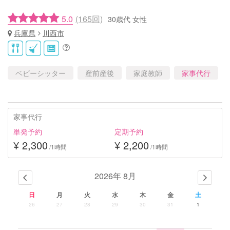
5.0
(165回)
30歳代 女性
兵庫県
川西市
ベビーシッター
産前産後
家庭教師
家事代行
家事代行
単発予約
定期予約
¥ 2,300
¥ 2,200
/1時間
/1時間
2026年 8月
日
月
火
水
木
金
土
26
27
28
29
30
31
1