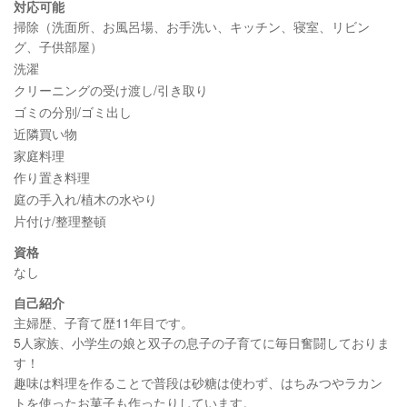
対応可能
掃除（洗面所、お風呂場、お手洗い、キッチン、寝室、リビン
グ、子供部屋）
洗濯
クリーニングの受け渡し/引き取り
ゴミの分別/ゴミ出し
近隣買い物
家庭料理
作り置き料理
庭の手入れ/植木の水やり
片付け/整理整頓
資格
なし
自己紹介
主婦歴、子育て歴11年目です。
5人家族、小学生の娘と双子の息子の子育てに毎日奮闘しておりま
す！
趣味は料理を作ることで普段は砂糖は使わず、はちみつやラカン
トを使ったお菓子も作ったりしています。