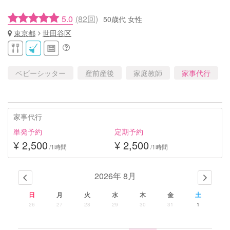
5.0
(82回)
50歳代 女性
東京都
世田谷区
ベビーシッター
産前産後
家庭教師
家事代行
家事代行
単発予約
定期予約
¥ 2,500
¥ 2,500
/1時間
/1時間
2026年 8月
日
月
火
水
木
金
土
26
27
28
29
30
31
1