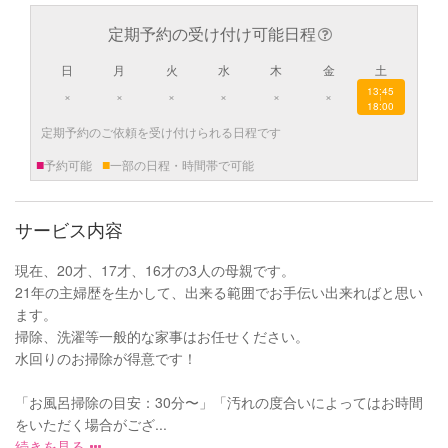
定期予約の受け付け可能日程
日
月
火
水
木
金
土
13:45
×
×
×
×
×
×
|
18:00
定期予約のご依頼を受け付けられる日程です
■
■
予約可能
一部の日程・時間帯で可能
サービス内容
現在、20才、17才、16才の3人の母親です。
21年の主婦歴を生かして、出来る範囲でお手伝い出来ればと思い
ます。
掃除、洗濯等一般的な家事はお任せください。
水回りのお掃除が得意です！
「お風呂掃除の目安：30分〜」「汚れの度合いによってはお時間
をいただく場合がござ...
続きを見る