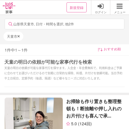
新規登録
ログイン
メニュー
山形県天童市, 日付・時間を選択, 他2件
天童市
1
件中
1
～
1
件
天童の明日の依頼が可能な家事代行を検索
天童の明日の依頼が可能な家事代行を探せます。入会金・年会費無料で、利用料金はご予算
に合わせてお選びいただけるので気軽に日常的な掃除、料理、片付けを依頼可能。当日予約
や土日祝日、定期予約（毎週、隔週）など様々なニーズに対応いたします。
お掃除も作り置きも整理整
頓も！断捨離や押し入れの
お片付けも喜んで承...
5.0
(124回)