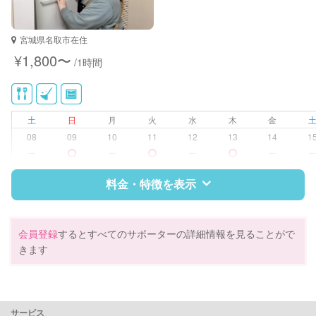
宮城県名取市在住
¥1,800〜
/1時間
土
日
月
火
水
木
金
08
09
10
11
12
13
14
1
ー
ー
ー
ー
料金・特徴を表示
特徴
料金
レビュー
会員登録
するとすべてのサポーターの詳細情報を見ることがで
きます
サポートの特徴
資格
なし
サービス