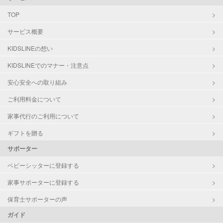
対応可能/特徴
掃除（洗面所、お風呂場、お手洗
TOP
い、キッチン、寝室、リビング、子
サービス概要
供部屋）
洗濯
KIDSLINEの想い
クリーニングの受け渡し/引き取り
KIDSLINEでのマナー・注意点
ゴミの分別/ゴミ出し
近隣買い物
安心安全への取り組み
家庭料理
ご利用料金について
作り置き料理
早朝対応
家事代行のご利用について
夜間対応
庭の手入れ/植木の水やり
ギフトを贈る
片付け/整理整頓
サポーター
ベビーシッターに登録する
家事サポーターに登録する
保育士サポーターの声
ガイド