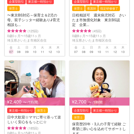
企業型割引
東京都一時預かり
企業型割引
東京都一時預かり
保育士
保育士
看護師
指定研修修了
〜東京BS対応～保育士＆2児の
日程相談可 週末病児対応 さい
母。双子シッター経験あり♪育児
たま市無償化対象 東京BS認
相談も...
定 企業...
(125回)
(45回)
0歳0ヶ月〜15歳11ヶ月
0歳8ヶ月〜15歳11ヶ月
埼玉県さいたま市南区在住
埼玉県さいたま市桜区在住
金
土
日
月
火
水
木
金
土
日
月
火
水
木
07
08
09
10
11
12
13
07
08
09
10
11
12
13
¥2,400
¥2,700
〜 /1時間
〜 /1時間
東京都一時預かり
保育士
企業型割引
東京都一時預かり
日中大歓迎☆ママに寄り添って楽
保育士
しいく安心をもっとに☆
保育歴20年・3人の子育て経験 ご
(185回)
希望に添い心を込めてサポートし
0歳0ヶ月〜15歳11ヶ月
ます