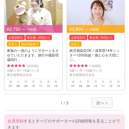
¥2,750
¥3,800
〜 /1時間
〜 /1時間
企業型割引
東京都一時預かり
企業型割引
東京都一時預かり
保育士
指定研修修了
保育士
家族の一員のようにサポートをさ
病児感染症OK！保育歴14年シッ
せていただきます。旅行や撮影現
ター1200回超！個と心を大切に
場同行...
♡...
(2293回)
(1259回)
0歳0ヶ月〜15歳11ヶ月
0歳1ヶ月〜15歳11ヶ月
東京都豊島区在住
東京都豊島区在住
金
土
日
月
火
水
木
金
土
日
月
火
水
木
07
08
09
10
11
12
13
07
08
09
10
11
12
13
次へ >
1 / 3
会員登録
するとすべてのサポーターの詳細情報を見ることがで
きます