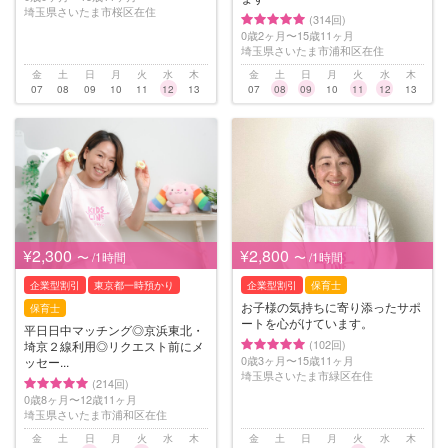
埼玉県さいたま市桜区在住
(314回)
0歳2ヶ月〜15歳11ヶ月
埼玉県さいたま市浦和区在住
金
土
日
月
火
水
木
金
土
日
月
火
水
木
07
08
09
10
11
12
13
07
08
09
10
11
12
13
¥2,300
¥2,800
〜 /1時間
〜 /1時間
企業型割引
東京都一時預かり
企業型割引
保育士
お子様の気持ちに寄り添ったサポ
保育士
ートを心がけています。
平日日中マッチング◎京浜東北・
(102回)
埼京２線利用◎リクエスト前にメ
0歳3ヶ月〜15歳11ヶ月
ッセー...
埼玉県さいたま市緑区在住
(214回)
0歳8ヶ月〜12歳11ヶ月
埼玉県さいたま市浦和区在住
金
土
日
月
火
水
木
金
土
日
月
火
水
木