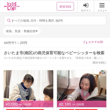
新規登録
ログイン
メニュー
すべての地域, 日付・時間を選択, 他2件
発熱、気道・胃腸症状
44
件中
1
～
20
件
さいたま市(南区)の病児保育可能なベビーシッターを検索
さいたま市(南区)で病児保育可能なベビーシッターを探せます。「保育者13年目・優しく楽し
くサポートいたします！」「家族の一員のようにサポートをさせていただきます。旅行や撮
[
続きを読む
]
影現場同行可能です」「保育士資格経験あり&5児の母。新生児、乳幼児対応致します。愛情
のサポート！」などの強みを持つシッターが対応いたします。さいたま市(南区)で様々なスキ
ルを持ったサポーターの中から、ご予算や依頼内容に合わせて選んでいただけます。
¥3,000
¥2,100
〜 /1時間
〜 /1時間