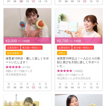
07
08
09
10
11
12
13
07
08
09
10
11
12
13
¥3,000
¥2,700
〜 /1時間
〜 /1時間
企業型割引
東京都一時預かり
企業型割引
東京都一時預かり
指定研修修了
保育士
保育者13年目・優しく楽しくサポ
保育歴10年以上！一人ひとりの笑
ートいたします！
顔と喜びを大切に楽しくサポート
いた...
(417回)
0歳6ヶ月〜15歳11ヶ月
(1326回)
埼玉県朝霞市在住
0歳3ヶ月〜15歳11ヶ月
埼玉県さいたま市大宮区在住
金
土
日
月
火
水
木
金
土
日
月
火
水
木
07
08
09
10
11
12
13
07
08
09
10
11
12
13