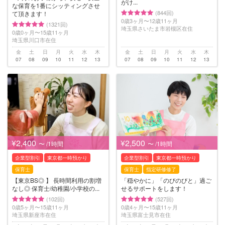
がけ...
な保育を1番にシッティングさせ
(844回)
て頂きます！
0歳3ヶ月〜12歳11ヶ月
(1321回)
埼玉県さいたま市岩槻区在住
0歳0ヶ月〜15歳11ヶ月
埼玉県川口市在住
金
土
日
月
火
水
木
金
土
日
月
火
水
木
07
08
09
10
11
12
13
07
08
09
10
11
12
13
¥2,400
¥2,500
〜 /1時間
〜 /1時間
企業型割引
東京都一時預かり
企業型割引
東京都一時預かり
保育士
保育士
指定研修修了
【東京BS◎ 】 長時間利用の割増
「穏やかに」「のびのびと」過ご
なし◎ 保育士/幼稚園/小学校の...
せるサポートをします！
(102回)
(527回)
0歳5ヶ月〜15歳11ヶ月
0歳4ヶ月〜15歳11ヶ月
埼玉県新座市在住
埼玉県富士見市在住