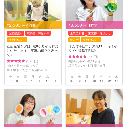
¥2,500
¥3,500
〜 /1時間
〜 /1時間
企業型割引
東京都一時預かり
企業型割引
東京都一時預かり
指定研修修了
保育士
指定研修修了
産前産後ケアは0歳0ヶ月からお受
【受付停止中】東京BS一時預か
けいたします。実家の母だと思っ
り／企業型割引◎
てく...
(471回)
(1081回)
0歳4ヶ月〜15歳11ヶ月
埼玉県さいたま市桜区在住
0歳6ヶ月〜15歳11ヶ月
埼玉県さいたま市見沼区在住
金
土
日
月
火
水
木
金
土
日
月
火
水
木
07
08
09
10
11
12
13
07
08
09
10
11
12
13