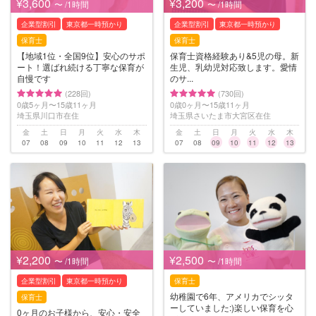
¥3,600
¥3,200
〜 /1時間
〜 /1時間
企業型割引
東京都一時預かり
企業型割引
東京都一時預かり
保育士
保育士
【地域1位・全国9位】安心のサポ
保育士資格経験あり&5児の母。新
ート！選ばれ続ける丁寧な保育が
生児、乳幼児対応致します。愛情
自慢です
のサ...
(228回)
(730回)
0歳5ヶ月〜15歳11ヶ月
0歳0ヶ月〜15歳11ヶ月
埼玉県川口市在住
埼玉県さいたま市大宮区在住
金
土
日
月
火
水
木
金
土
日
月
火
水
木
07
08
09
10
11
12
13
07
08
09
10
11
12
13
¥2,200
¥2,500
〜 /1時間
〜 /1時間
企業型割引
東京都一時預かり
保育士
幼稚園で6年、アメリカでシッタ
保育士
ーしていました:)楽しい保育を心
0ヶ月のお子様から、安心・安全