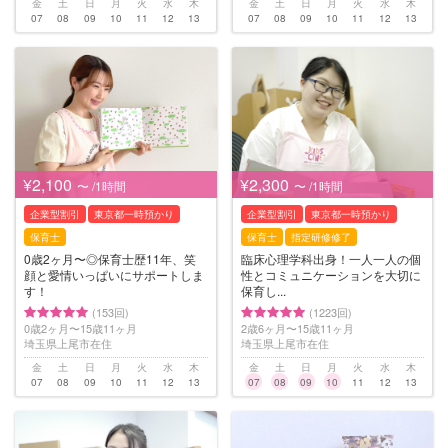
金
土
日
月
火
水
木
金
土
日
月
火
水
木
07
08
09
10
11
12
13
07
08
09
10
11
12
13
¥2,100
¥2,300
〜 /1時間
〜 /1時間
企業型割引
東京都一時預かり
企業型割引
東京都一時預かり
保育士
保育士
指定研修修了
0歳2ヶ月〜◎保育士歴11年、笑
臨床心理学科出身！一人一人の個
顔と愛情いっぱいにサポートしま
性とコミュニケーションを大切に
す！
保育し...
(153回)
(1223回)
0歳2ヶ月〜15歳11ヶ月
2歳6ヶ月〜15歳11ヶ月
埼玉県上尾市在住
埼玉県上尾市在住
金
土
日
月
火
水
木
金
土
日
月
火
水
木
07
08
09
10
11
12
13
07
08
09
10
11
12
13