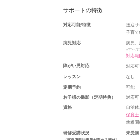
サポートの特徴
対応可能/特徴
送迎サ
子育て
病児対応
病児、
※すべ
対応範囲
障がい児対応
対応可
レッスン
なし
定期予約
可能
お子様の撮影（定期特典）
対応可
資格
自治体
保育士
幼稚園
研修受講状況
未受講
（都道府県知事等が定める研修）