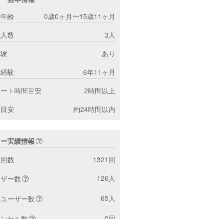
能年齢
0歳0ヶ月〜15歳11ヶ月
能人数
3人
経験
あり
ー経験
6年11ヶ月
ポート時間目安
2時間以上
間目安
約24時間以内
ター実績情報
ト回数
1321回
126人
ーザー数
65人
トユーザー数
0回
ャンセル数