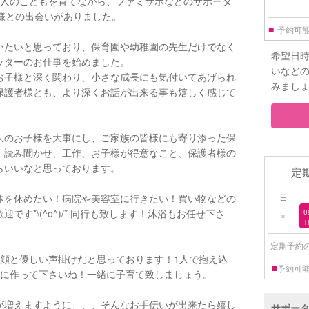
2人のこどもを育てながら、ファミサポなどのサポータ
様との出会いがありました。
■
予約可
いたいと思っており、保育園や幼稚園の先生だけでなく
希望日
ッターのお仕事を始めました。
いなど
お子様と深く関わり、小さな成長にも気付いてあげられ
みまし
保護者様とも、より深くお話が出来る事も嬉しく感じて
人のお子様を大事にし、ご家族の皆様にも寄り添った保
、読み聞かせ、工作、お子様が得意なこと、保護者様の
らいいなと思っております。
定
体を休めたい！病院や美容室に行きたい！買い物などの
日
す*\(^o^)/* 同行も致します！沐浴もお任せ下さ
0
×
1
定期予約
笑顔と優しい声掛けだと思っております！1人で抱え込
■
予約可
的に作って下さいね！一緒に子育て致しましょう。
が増えますように、、、そんなお手伝いが出来たら嬉し
サポー