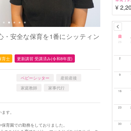
¥ 2,2
心・安全な保育を1番にシッティン
日
26
保育士
更新講習 受講済み(令和8年度)
2
9
ベビーシッター
産前産後
家庭教師
家事代行
16
23
います。
30
や保育園での勤務をしておりました。