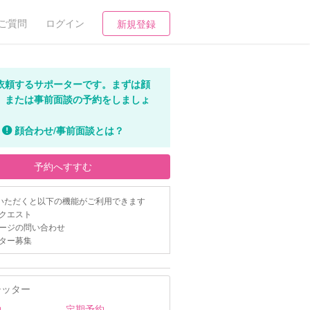
ご質問
ログイン
新規登録
依頼するサポーターです。まずは顔
、または事前面談の予約をしましょ
顔合わせ/事前面談とは？
予約へすすむ
いただくと以下の機能がご利用できます
クエスト
ージの問い合わせ
ター募集
シッター
約
定期予約