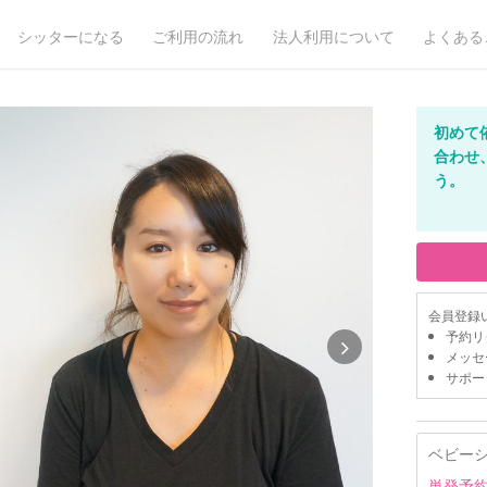
シッターになる
ご利用の流れ
法人利用について
よくある
初めて
合わせ
う。
会員登録
予約リ
メッセ
サポー
ベビー
単発予