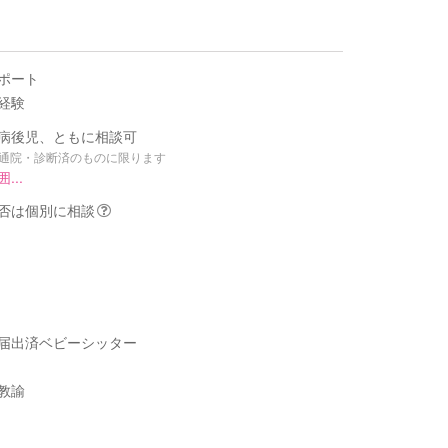
ポート
経験
病後児、ともに相談可
て通院・診断済のものに限ります
...
否は個別に相談
届出済ベビーシッター
教諭