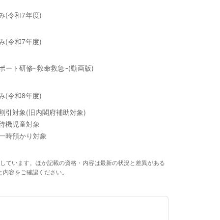
み(令和7年度)
み(令和7年度)
ポート研修~救命救急~(動画版)
み(令和8年度)
割引対象(旧内閣府補助対象)
待機児童対象
一時預かり対象
しています。ほか記載の資格・内容は最新の状況と差異がある
と内容をご確認ください。