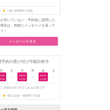
■
能
一部の時間帯で可能
時が空いていない・予約前に質問した
の場合は、気軽にメッセージを送って
ょう！
メッセージを送る
期予約の受け付け可能日程
月
火
水
木
金
土
9:00
09:00
09:00
×
×
×
|
|
|
8:00
12:00
12:00
のご依頼を受け付けられる日程です
■
能
一部の日程・時間帯で可能
ター基本情報