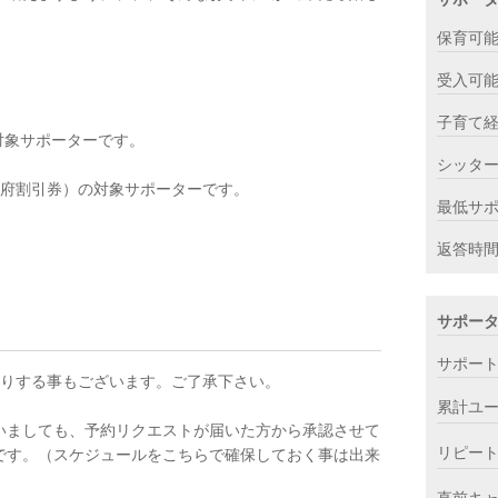
保育可
受入可
子育て
対象サポーターです。
シッタ
閣府割引券）の対象サポーターです。
最低サ
返答時
サポー
サポー
断りする事もございます。ご了承下さい。
累計ユ
いましても、予約リクエストが届いた方から承認させて
リピー
です。（スケジュールをこちらで確保しておく事は出来
直前キ