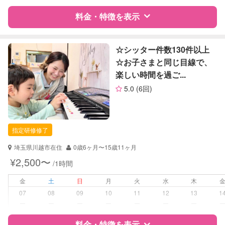
障がい児対応
認定あり
料金・特徴を表示
レッスン
なし
特徴
料金
レビュー
☆シッター件数130件以上
定期予約
可能
☆お子さまと同じ目線で、
楽しい時間を過ご...
サポートの特徴
お子様の撮影
対応不可
5.0
(6回)
（定期特典）
資格
企業型割引対象(旧内閣府補助対象)
自治体届出済ベビーシッター
保育士
指定研修修了
対応可能/特徴
夜間対応
埼玉県川越市在住
0歳6ヶ月〜15歳11ヶ月
子育て経験
¥2,500〜
/1時間
病児対応
病児、病後児、ともに可能
金
土
日
月
火
水
木
07
08
09
10
11
12
13
1
障がい児対応
対応可否は個別に相談
ー
ー
ー
ー
ー
ー
ー
料金・特徴を表示