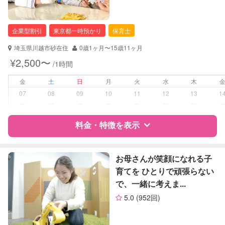
（定期特典）
自治体届出済ベビーシッター
企業型割引
東京都一時預かり
保育士
対応可能/特徴
早朝対応
夜間対応
埼玉県川越市砂在住
0歳1ヶ月〜15歳11ヶ月
お泊まり保育
¥2,500〜
/1時間
子育て経験
金
土
日
月
火
水
木
病児対応
病児、病後児、ともに不可
07
08
09
10
11
12
13
1
ー
ー
ー
ー
ー
ー
ー
障がい児対応
対応可否は個別に相談
料金・特徴を表示
レッスン
なし
特徴
料金
レビュー
お母さんが笑顔になれる子
定期予約
お引き受けしていません
育てを ひとりで頑張らない
で、一緒に考えま...
サポートの特徴
お子様の撮影
対応不可
5.0
(952回)
（定期特典）
資格
企業型割引対象(旧内閣府補助対象)
自治体届出済ベビーシッター