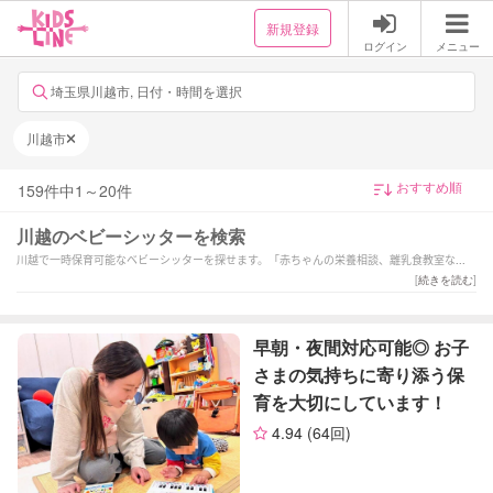
新規登録
ログイン
メニュー
埼玉県川越市, 日付・時間を選択
川越市
159
件中
1
～
20
件
川越のベビーシッターを検索
川越で一時保育可能なベビーシッターを探せます。「赤ちゃんの栄養相談、離乳食教室など
やっています。産後ドゥーラ取得しました。」「お母さんが笑顔になれる子育てを
[
続きを読む
]
ひとりで頑張らないで、一緒に考えましょう！」「早朝・夜間対応可能◎
お子さまの気持ちに寄り添う保育を大切にしています！」などの強みを持つシッターが対応
いたします。川越の当日の予約や緊急時、夜間や深夜早朝などの一時保育も可能です。1時間
早朝・夜間対応可能◎ お子
だけの短時間のシッター利用から保育園へのお迎え・送迎、病児保育や病後児の保育もお任
さまの気持ちに寄り添う保
せください。ご予算や依頼内容に合わせてサポーターが選べます。新生児(0歳)や乳児などの
赤ちゃんから小学生以上のお子様まで幅広い年齢へ対応可能です。土日祝日だけベビーシッ
育を大切にしています！
ターをお願いしたいといったご要望や毎日の利用などの定期利用サービスもございます。
4.94
(64回)