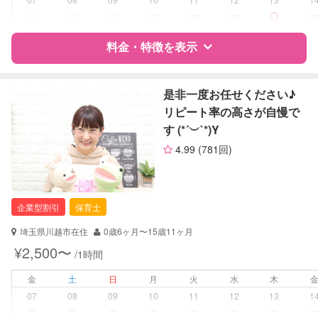
ー
ー
ー
ー
ー
ー
レッスン
なし
料金・特徴を表示
定期予約
可能
特徴
料金
レビュー
是非一度お任せください♪
お子様の撮影
対応不可
リピート率の高さが自慢で
（定期特典）
す (*´︶`*)Y
サポートの特徴
4.99
(781回)
資格
企業型割引対象(旧内閣府補助対象)
自治体届出済ベビーシッター
保育士
企業型割引
保育士
幼稚園教諭
ドゥーラ協会認定産後ドゥーラ
埼玉県川越市在住
0歳6ヶ月〜15歳11ヶ月
¥2,500〜
/1時間
対応可能/特徴
子育て経験
金
土
日
月
火
水
木
病児対応
病児、病後児、ともに可能
07
08
09
10
11
12
13
1
ー
ー
ー
ー
ー
ー
ー