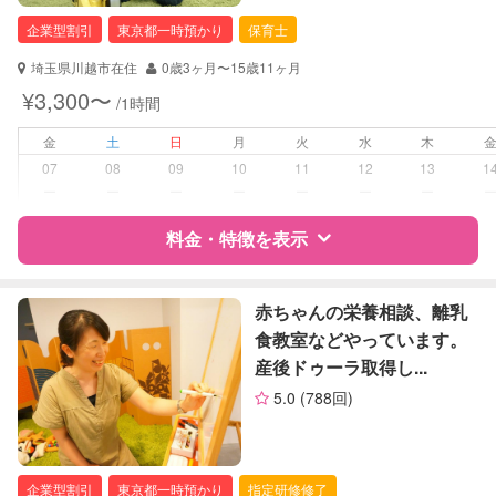
保育士
企業型割引
東京都一時預かり
保育士
対応可能/特徴
送迎サポート
埼玉県川越市在住
0歳3ヶ月〜15歳11ヶ月
早朝対応
¥3,300〜
/1時間
夜間対応
子育て経験
金
土
日
月
火
水
木
07
08
09
10
11
12
13
1
病児対応
病児、病後児、ともに可能
ー
ー
ー
ー
ー
ー
ー
料金・特徴を表示
障がい児対応
対応可否は個別に相談
レッスン
なし
特徴
料金
レビュー
赤ちゃんの栄養相談、離乳
食教室などやっています。
定期予約
可能
産後ドゥーラ取得し...
サポートの特徴
5.0
(788回)
お子様の撮影
対応可能
資格
企業型割引対象(旧内閣府補助対象)
（定期特典）
自治体届出済ベビーシッター
保育士
企業型割引
東京都一時預かり
指定研修修了