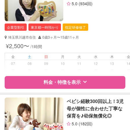
5.0
(934回)
お子様の撮影
対応不可
資格
企業型割引対象(旧内閣府補助対象)
（定期特典）
自治体届出済ベビーシッター
保育士
企業型割引
東京都一時預かり
指定研修修了
対応可能/特徴
送迎サポート
埼玉県川越市在住
0歳3ヶ月〜15歳11ヶ月
早朝対応
¥2,500〜
/1時間
夜間対応
お泊まり保育
金
土
日
月
火
水
木
07
08
09
10
11
12
13
1
病児対応
病児、病後児、ともに不可
ー
ー
ー
ー
ー
ー
ー
料金・特徴を表示
障がい児対応
対応可否は個別に相談
レッスン
なし
特徴
料金
レビュー
ベビシ経験300回以上！3児
母が個性に合わせた丁寧な
定期予約
可能
保育を♪幼保無償化◎
サポートの特徴
5.0
(182回)
お子様の撮影
対応不可
資格
企業型割引対象(旧内閣府補助対象)