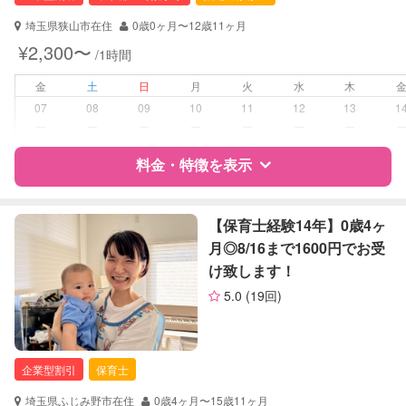
対応可能/特徴
送迎サポート
埼玉県狭山市在住
0歳0ヶ月〜12歳11ヶ月
早朝対応
¥2,300〜
/1時間
夜間対応
お泊まり保育
金
土
日
月
火
水
木
07
08
09
10
11
12
13
1
病児対応
病児、病後児、ともに可能
ー
ー
ー
ー
ー
ー
ー
料金・特徴を表示
障がい児対応
対応可否は個別に相談
レッスン
なし
特徴
料金
レビュー
【保育士経験14年】0歳4ヶ
月◎8/16まで1600円でお受
定期予約
お引き受けしていません
け致します！
サポートの特徴
5.0
(19回)
お子様の撮影
対応不可
資格
企業型割引対象(旧内閣府補助対象)
（定期特典）
自治体届出済ベビーシッター
ドゥーラ協会認定産後ドゥーラ
企業型割引
保育士
調理師
管理栄養士
埼玉県ふじみ野市在住
0歳4ヶ月〜15歳11ヶ月