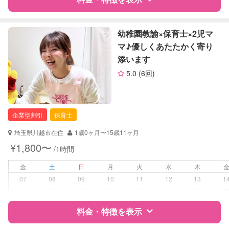
レッスン
スポーツレッスン
定期予約
お引き受けしていません
特徴
料金
レビュー
幼稚園教諭×保育士×2児マ
マ♪優しくあたたかく寄り
お子様の撮影
対応不可
添います
サポートの特徴
（定期特典）
5.0
(6回)
資格
自治体届出済ベビーシッター
対応可能/特徴
送迎サポート
企業型割引
保育士
子育て経験
埼玉県川越市在住
1歳0ヶ月〜15歳11ヶ月
病児対応
病児、病後児、ともに不可
¥1,800〜
/1時間
障がい児対応
金
土
日
月
火
水
木
対応可否は個別に相談
07
08
09
10
11
12
13
1
ー
ー
ー
ー
ー
ー
ー
レッスン
なし
料金・特徴を表示
定期予約
可能