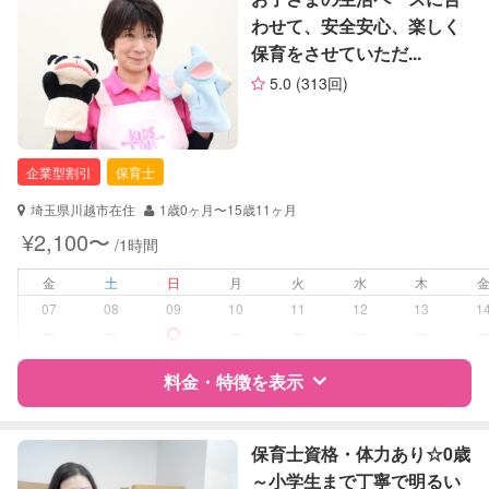
わせて、安全安心、楽しく
定期予約
お引き受けしていません
保育をさせていただ...
サポートの特徴
5.0
(313回)
お子様の撮影
対応不可
資格
企業型割引対象(旧内閣府補助対象)
（定期特典）
自治体届出済ベビーシッター
企業型割引
保育士
対応可能/特徴
送迎サポート
早朝対応
埼玉県川越市在住
1歳0ヶ月〜15歳11ヶ月
夜間対応
¥2,100〜
/1時間
お泊まり保育
外国語対応
金
土
日
月
火
水
木
子育て経験
07
08
09
10
11
12
13
1
ー
ー
ー
ー
ー
ー
病児対応
病児、病後児、ともに不可
料金・特徴を表示
障がい児対応
対応可否は個別に相談
特徴
料金
レビュー
保育士資格・体力あり☆0歳
レッスン
英語レッスン
～小学生まで丁寧で明るい
絵・工作レッスン