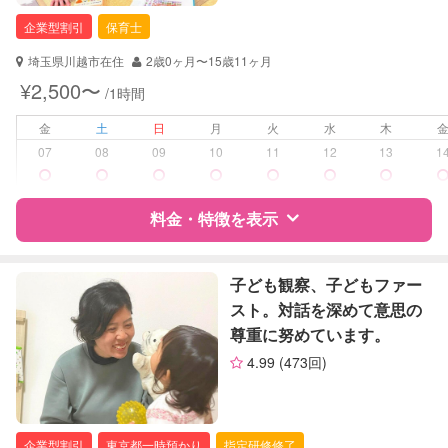
企業型割引
保育士
埼玉県川越市在住
2歳0ヶ月〜15歳11ヶ月
¥2,500〜
/1時間
金
土
日
月
火
水
木
07
08
09
10
11
12
13
1
料金・特徴を表示
特徴
料金
レビュー
子ども観察、子どもファー
スト。対話を深めて意思の
尊重に努めています。
サポートの特徴
4.99
(473回)
資格
企業型割引対象(旧内閣府補助対象)
自治体届出済ベビーシッター
保育士
企業型割引
東京都一時預かり
指定研修修了