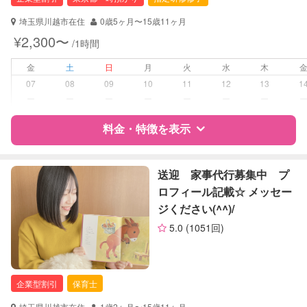
対応可能/特徴
送迎サポート
埼玉県川越市在住
0歳5ヶ月〜15歳11ヶ月
早朝対応
¥2,300〜
/1時間
夜間対応
お泊まり保育
金
土
日
月
火
水
木
07
08
09
10
11
12
13
1
病児対応
病児、病後児、ともに不可
ー
ー
ー
ー
ー
ー
ー
障がい児対応
料金・特徴を表示
対応可否は個別に相談
レッスン
なし
特徴
料金
レビュー
送迎 家事代行募集中 プ
ロフィール記載☆ メッセー
定期予約
可能
ジください(^^)/
サポートの特徴
お子様の撮影
対応不可
5.0
(1051回)
（定期特典）
資格
企業型割引対象(旧内閣府補助対象)
自治体届出済ベビーシッター
企業型割引
保育士
対応可能/特徴
送迎サポート
早朝対応
埼玉県川越市在住
1歳2ヶ月〜15歳11ヶ月