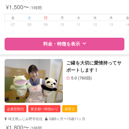
¥1,500〜
/1時間
対応可能/特徴
送迎サポート
子育て経験
金
土
日
月
火
水
木
07
08
09
10
11
12
13
1
病児対応
病児、病後児、ともに不可
ー
ー
ー
ー
ー
ー
ー
障がい児対応
料金・特徴を表示
対応可否は個別に相談
レッスン
なし
特徴
料金
レビュー
ご縁を大切に愛情持ってサ
ポートします！
定期予約
お引き受けしていません
5.0
(760回)
サポートの特徴
お子様の撮影
対応不可
（定期特典）
資格
企業型割引対象(旧内閣府補助対象)
自治体届出済ベビーシッター
保育士
企業型割引
東京都一時預かり
保育士
対応可能/特徴
送迎サポート
埼玉県ふじみ野市在住
0歳6ヶ月〜15歳11ヶ月
早朝対応
¥1,800〜
/1時間