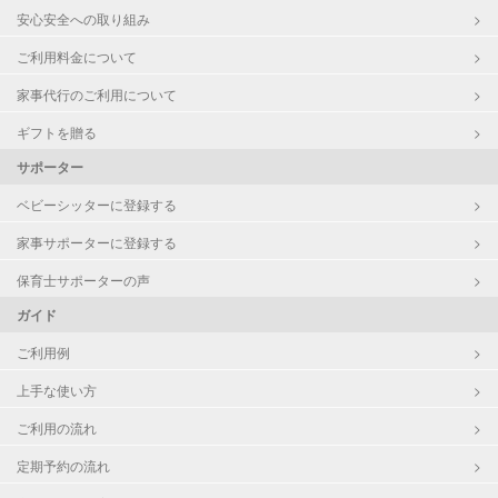
対応可否は個別に相談
安心安全への取り組み
レッスン
なし
ご利用料金について
家事代行のご利用について
定期予約
可能
ギフトを贈る
お子様の撮影
対応不可
サポーター
（定期特典）
ベビーシッターに登録する
家事サポーターに登録する
保育士サポーターの声
ガイド
ご利用例
上手な使い方
ご利用の流れ
定期予約の流れ