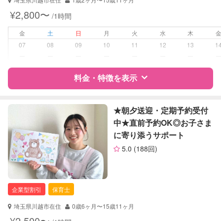
夜間対応
¥2,800〜
/1時間
お泊まり保育
子育て経験
金
土
日
月
火
水
木
07
08
09
10
11
12
13
1
病児対応
病児、病後児、ともに不可
ー
ー
ー
ー
ー
ー
ー
障がい児対応
料金・特徴を表示
対応可否は個別に相談
レッスン
スポーツレッスン
特徴
料金
レビュー
★朝夕送迎・定期予約受付
絵・工作レッスン
中★直前予約OK◎お子さま
その他
に寄り添うサポート
サポートの特徴
定期予約
可能
5.0
(188回)
資格
企業型割引対象(旧内閣府補助対象)
お子様の撮影
対応可能
自治体届出済ベビーシッター
（定期特典）
保育士
企業型割引
保育士
幼稚園教諭
クリンネスト1級
埼玉県川越市在住
0歳6ヶ月〜15歳11ヶ月
¥2,500〜