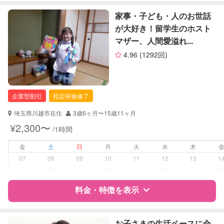
お子様の撮影
対応不可
特徴
料金
レビュー
家事・子ども・人のお世話
（定期特典）
が大好き！留学生のホスト
マザー、人間愛溢れ...
サポートの特徴
4.96
(1292回)
資格
企業型割引対象(旧内閣府補助対象)
自治体届出済ベビーシッター
保育士
企業型割引
指定研修修了
幼稚園教諭
埼玉県川越市在住
3歳6ヶ月〜15歳11ヶ月
対応可能/特徴
送迎サポート
¥2,300〜
/1時間
早朝対応
子育て経験
金
土
日
月
火
水
木
07
08
09
10
11
12
13
1
病児対応
病児、病後児、ともに不可
ー
ー
ー
ー
ー
ー
ー
料金・特徴を表示
障がい児対応
対応可否は個別に相談
レッスン
なし
特徴
料金
レビュー
お子さまの生活ペースに合