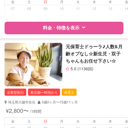
夜間対応
金
土
日
月
火
水
木
お泊まり保育
07
08
09
10
11
12
13
1
ー
ー
ー
ー
ー
ー
ー
病児対応
病児、病後児、ともに不可
料金・特徴を表示
障がい児対応
対応可否は個別に相談
特徴
料金
レビュー
元保育士ドゥーラ♪人数&月
レッスン
なし
齢オプなし☆新生児・双子
ちゃんもお任せ下さい☆
定期予約
可能
サポートの特徴
5.0
(1136回)
お子様の撮影
対応可能
資格
企業型割引対象(旧内閣府補助対象)
（定期特典）
自治体届出済ベビーシッター
企業型割引
東京都一時預かり
保育士
対応可能/特徴
送迎サポート
子育て経験
埼玉県川越市在住
0歳0ヶ月〜15歳11ヶ月
¥2,800〜
/1時間
病児対応
病児、病後児、ともに不可
金
土
日
月
火
水
木
障がい児対応
対応可否は個別に相談
07
08
09
10
11
12
13
1