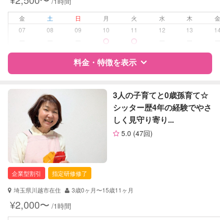
/1時間
対応可能/特徴
送迎サポート
早朝対応
金
土
日
月
火
水
木
夜間対応
07
08
09
10
11
12
13
1
お泊まり保育
ー
ー
ー
ー
ー
病児対応
病児、病後児、ともに不可
料金・特徴を表示
障がい児対応
対応可否は個別に相談
特徴
料金
レビュー
3人の子育てと0歳孫育て☆
シッター歴4年の経験でやさ
レッスン
なし
しく見守り寄り...
サポートの特徴
定期予約
可能
5.0
(47回)
資格
企業型割引対象(旧内閣府補助対象)
お子様の撮影
対応不可
自治体届出済ベビーシッター
（定期特典）
保育士
企業型割引
指定研修修了
幼稚園教諭
埼玉県川越市在住
3歳0ヶ月〜15歳11ヶ月
対応可能/特徴
送迎サポート
¥2,000〜
/1時間
早朝対応