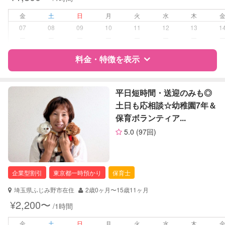
夜間対応
金
土
日
月
火
水
木
病児対応
病児、病後児、ともに不可
07
08
09
10
11
12
13
1
ー
ー
ー
ー
ー
ー
ー
障がい児対応
対応可否は個別に相談
料金・特徴を表示
レッスン
なし
特徴
料金
レビュー
平日短時間・送迎のみも◎
定期予約
可能
土日も応相談☆幼稚園7年＆
保育ボランティア...
サポートの特徴
お子様の撮影
対応不可
5.0
(97回)
（定期特典）
資格
企業型割引対象(旧内閣府補助対象)
自治体届出済ベビーシッター
保育士
企業型割引
東京都一時預かり
保育士
対応可能/特徴
子育て経験
埼玉県ふじみ野市在住
2歳0ヶ月〜15歳11ヶ月
¥2,200〜
/1時間
病児対応
病児、病後児、ともに可能
金
土
日
月
火
水
木