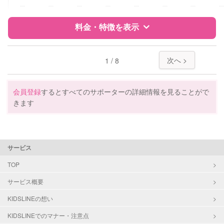
障がい児対応
対応可否は個別に相談
ー
ー
ー
ー
ー
ー
ー
料金・特徴を表示
レッスン
なし
定期予約
可能
特徴
料金
レビュー
次へ >
1 / 8
お子様の撮影
対応不可
サポートの特徴
（定期特典）
会員登録
するとすべてのサポーターの詳細情報を見ることがで
きます
資格
自治体届出済ベビーシッター
対応可能/特徴
送迎サポート
早朝対応
サービス
夜間対応
TOP
お泊まり保育
子育て経験
サービス概要
KIDSLINEの想い
病児対応
病児、病後児、ともに不可
KIDSLINEでのマナー・注意点
障がい児対応