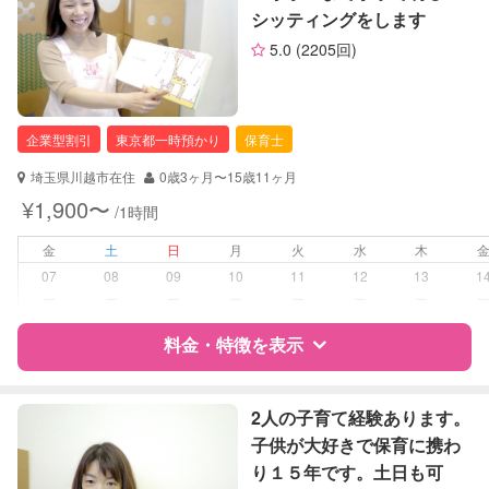
シッティングをします
サポートの特徴
定期予約
可能
5.0
(2205回)
資格
企業型割引対象(旧内閣府補助対象)
お子様の撮影
対応可能
自治体届出済ベビーシッター
（定期特典）
保育士
企業型割引
東京都一時預かり
保育士
準育児師
埼玉県川越市在住
0歳3ヶ月〜15歳11ヶ月
対応可能/特徴
夜間対応
¥1,900〜
/1時間
お泊まり保育
子育て経験
金
土
日
月
火
水
木
07
08
09
10
11
12
13
1
病児対応
病児、病後児、ともに不可
ー
ー
ー
ー
ー
ー
ー
料金・特徴を表示
障がい児対応
対応可否は個別に相談
レッスン
なし
特徴
料金
レビュー
2人の子育て経験あります。
子供が大好きで保育に携わ
定期予約
お引き受けしていません
り１５年です。土日も可
サポートの特徴