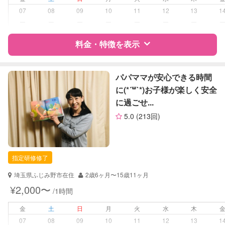
障がい児対応
対応可否は個別に相談
07
08
09
10
11
12
13
1
ー
ー
ー
ー
ー
ー
ー
レッスン
なし
料金・特徴を表示
定期予約
可能
特徴
料金
レビュー
パパママが安心できる時間
お子様の撮影
対応不可
に(*´꒳`*)お子様が楽しく安全
（定期特典）
に過ごせ...
サポートの特徴
5.0
(213回)
資格
企業型割引対象(旧内閣府補助対象)
自治体届出済ベビーシッター
保育士
指定研修修了
対応可能/特徴
送迎サポート
埼玉県ふじみ野市在住
2歳6ヶ月〜15歳11ヶ月
子育て経験
¥2,000〜
/1時間
病児対応
病児、病後児、ともに可能
金
土
日
月
火
水
木
07
08
09
10
11
12
13
1