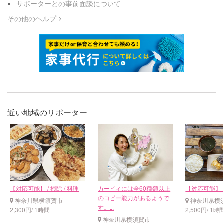
サポーターとの事前面談について
その他のヘルプ
近い地域のサポーター
【対応可能】 / 掃除 / 料理
カービィには全60種類以上
【対応可能】 
のコピー能力があるようで
神奈川県横須賀市
神奈川県横
す。...
2,300円/ 1時間
2,500円/ 1時
神奈川県横須賀市