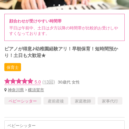
顔合わせが受けやすい時間帯
平日は午前中、土日は夕方以降の時間帯が比較的お受けしや
すくなっております。
ピアノが得意♪幼稚園経験アリ！早朝保育！短時間預か
り！土日も大歓迎★
保育士
5.0
(13回)
30歳代 女性
神奈川県
横須賀市
ベビーシッター
産前産後
家庭教師
家事代行
ベビーシッター