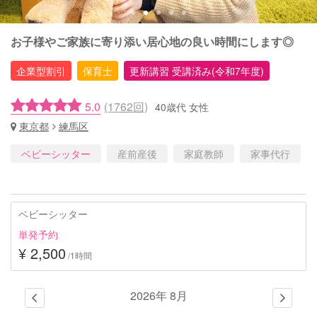
お子様やご家族に寄り添い居心地の良い時間にします◎
企業型割引
保育士
更新講習 受講済み(令和7年度)
5.0
(1762回)
40歳代 女性
東京都
練馬区
ベビーシッター
産前産後
家庭教師
家事代行
ベビーシッター
単発予約
¥ 2,500
/1時間
2026年 8月