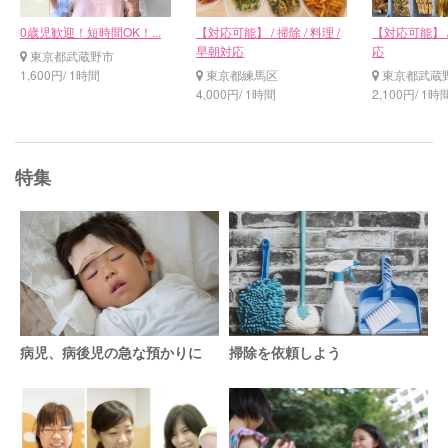
0歳児歓迎！短時間OK！...
【対応可能】 / 掃除 / 料理 /
【対応可能】 /
早朝対応
応
東京都武蔵野市
1,600円/ 1時間
東京都練馬区
東京都武蔵
4,000円/ 1時間
2,100円/ 1時
特集
病児、病後児の急な預かりに
掃除を依頼しよう