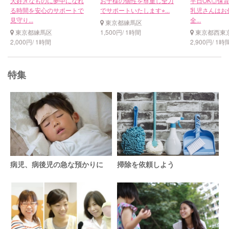
大好きなものに夢中になれ
お子様の個性を尊重し全力
平日OK◎保育
る時間を安心のサポートで
でサポートいたします⭐︎...
乳児さんはお
見守り...
全...
東京都練馬区
東京都練馬区
1,500円/ 1時間
東京都西東
2,000円/ 1時間
2,900円/ 1時
特集
病児、病後児の急な預かりに
掃除を依頼しよう