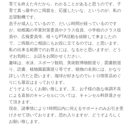
育てを終えた今だから、わかることがあると思うのです。子
育て真っ最中のご両親を、応援したいな、というのが、私の
志望動機です。
息子が成人しているので、だいぶ時間が経っているのです
が、幼稚園の卒業対策委員やクラス役員、小学校のクラス役
員や、広報委員等、様々なPTA活動を経験して来ましたの
で、ご両親のご相談にもお役に立てるのでは、と思います。
私の出来る範囲でのお答えには、なるかと思いますが、どう
ぞお気軽に、お話をお聞かせください。
趣味は、水泳、スポーツ観戦、美術館博物館巡り、図書館巡
り、読書、植物園庭園巡り等です。植物の名前には、かなり
詳しい方だと思います。珈琲が好きなのでレトロ喫茶店めぐ
りにも最近はまっております。
どうぞよろしくお願い致します。又、お子様の急な体調不良
による直前のキャンセルについては、キャンセル料辞退させ
て頂きます。
現在、諸事情により1時間以内に伺えるサポートのみお引き受
けさせて頂いております。恐れ入りますが、どうぞよろしく
お願い致します。