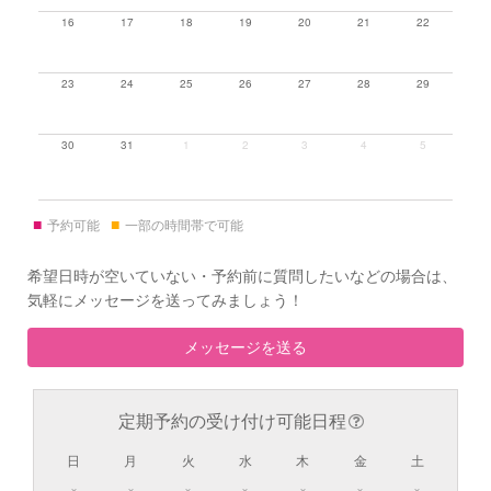
16
17
18
19
20
21
22
23
24
25
26
27
28
29
30
31
1
2
3
4
5
■
■
予約可能
一部の時間帯で可能
希望日時が空いていない・予約前に質問したいなどの場合は、
気軽にメッセージを送ってみましょう！
メッセージを送る
定期予約の受け付け可能日程
日
月
火
水
木
金
土
×
×
×
×
×
×
×