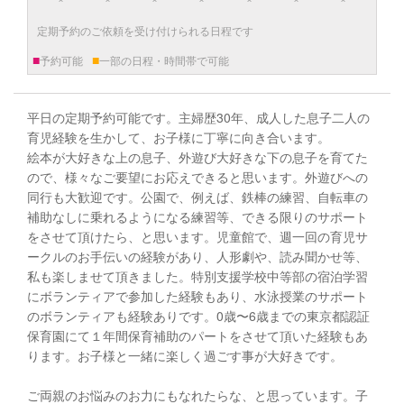
定期予約のご依頼を受け付けられる日程です
■
■
予約可能
一部の日程・時間帯で可能
平日の定期予約可能です。主婦歴30年、成人した息子二人の
育児経験を生かして、お子様に丁寧に向き合います。
絵本が大好きな上の息子、外遊び大好きな下の息子を育てた
ので、様々なご要望にお応えできると思います。外遊びへの
同行も大歓迎です。公園で、例えば、鉄棒の練習、自転車の
補助なしに乗れるようになる練習等、できる限りのサポート
をさせて頂けたら、と思います。児童館で、週一回の育児サ
ークルのお手伝いの経験があり、人形劇や、読み聞かせ等、
私も楽しませて頂きました。特別支援学校中等部の宿泊学習
にボランティアで参加した経験もあり、水泳授業のサポート
のボランティアも経験ありです。0歳〜6歳までの東京都認証
保育園にて１年間保育補助のパートをさせて頂いた経験もあ
ります。お子様と一緒に楽しく過ごす事が大好きです。
ご両親のお悩みのお力にもなれたらな、と思っています。子