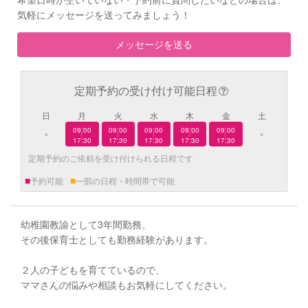
気軽にメッセージを送ってみましょう！
メッセージを送る
定期予約の受け付け可能日程
日
月
火
水
木
金
土
09:00
09:00
09:00
09:00
09:00
×
×
|
|
|
|
|
17:30
17:30
17:30
17:30
17:30
定期予約のご依頼を受け付けられる日程です
■
■
予約可能
一部の日程・時間帯で可能
幼稚園教諭として3年間勤務、
その後保育士としても勤務経験があります。
２人の子どもを育てているので、
ママさんの悩みや相談もお気軽にしてください。