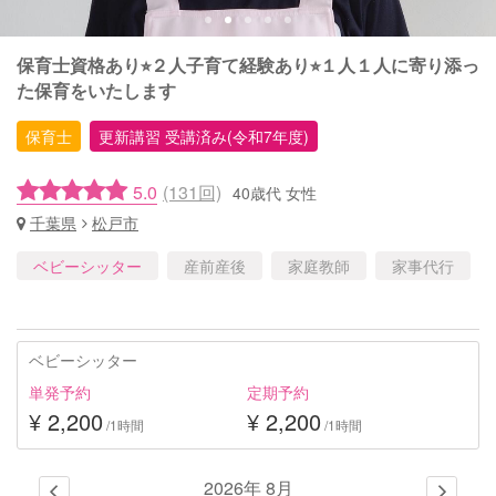
保育士資格あり⭐︎２人子育て経験あり⭐︎１人１人に寄り添っ
た保育をいたします
保育士
更新講習 受講済み(令和7年度)
5.0
(131回)
40歳代 女性
千葉県
松戸市
ベビーシッター
産前産後
家庭教師
家事代行
ベビーシッター
単発予約
定期予約
¥ 2,200
¥ 2,200
/1時間
/1時間
2026年 8月