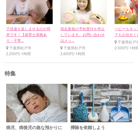
子供達を楽しませるのが得
現在新規の予約受付を停止
ベビーもキッ
意です！【保育士資格あ
しています。お問い合わせ
アもお任せくだ
り・子育...
はメッ...
千葉県松戸
千葉県松戸市
千葉県松戸市
2,500円/ 1時
2,250円/ 1時間
2,600円/ 1時間
特集
病児、病後児の急な預かりに
掃除を依頼しよう