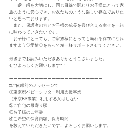
一瞬一瞬を大切にし、同じ目線で関わりお子様にとって家
族のように安心でき、お友だちのような楽しい存在でありた
いと思っております。
また、保護者の方とお子様の成長を喜び合える幸せを一緒
に味わっていきたいです。
お子様にとっても、ご家族様にとっても頼れる存在になれ
ますよう♡愛情♡をもって精一杯サポートさせてください。
最後までお読みいただきありがとうございました。
ぜひよろしくお願いします^ ^
ーーーーーーーーーーーーーーーーーーーーーー
□︎ご依頼前のメッセージで
①東京都ベビーシッター利用支援事業
（東京BS事業）利用する又はしない
②ご自宅の最寄り駅
③お子様のご年齢
④ご希望の保育内容、保育時間
を教えていただきたいです。よろしくお願いします。