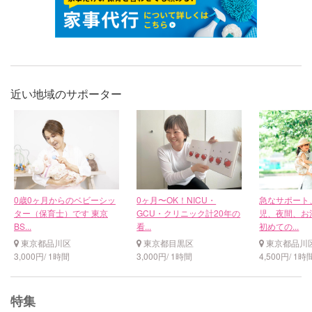
近い地域のサポーター
0歳0ヶ月からのベビーシッ
0ヶ月〜OK！NICU・
急なサポート
ター（保育士）です 東京
GCU・クリニック計20年の
児、夜間、お
BS...
看...
初めての...
東京都品川区
東京都目黒区
東京都品川
3,000円/ 1時間
3,000円/ 1時間
4,500円/ 1時
特集