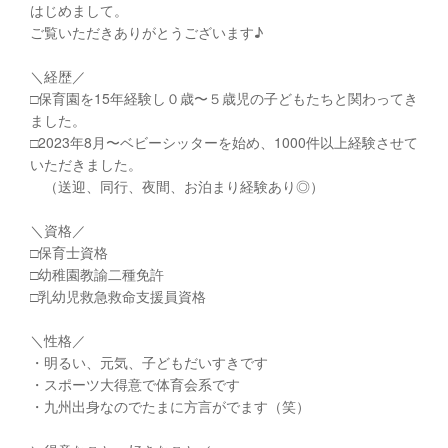
はじめまして。
ご覧いただきありがとうございます♪
＼経歴／
□︎保育園を15年経験し０歳〜５歳児の子どもたちと関わってき
ました。
□︎2023年8月〜ベビーシッターを始め、1000件以上経験させて
いただきました。
（送迎、同行、夜間、お泊まり経験あり◎）
＼資格／
□︎保育士資格
□︎幼稚園教諭二種免許
□︎乳幼児救急救命支援員資格
＼性格／
・明るい、元気、子どもだいすきです
・スポーツ大得意で体育会系です
・九州出身なのでたまに方言がでます（笑）