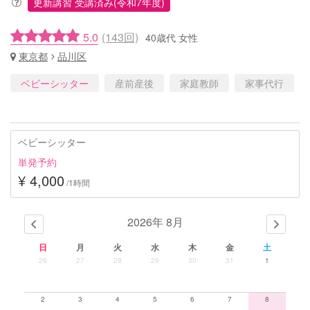
更新講習 受講済み(令和7年度)
5.0
(143回)
40歳代 女性
東京都
品川区
ベビーシッター
産前産後
家庭教師
家事代行
ベビーシッター
単発予約
¥ 4,000
/1時間
2026年 8月
日
月
火
水
木
金
土
26
27
28
29
30
31
1
2
3
4
5
6
7
8