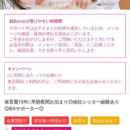
顔合わせが受けやすい時間帯
サポート中はお子さまとの時間を優先しているため、メッセ
ージの確認・返信が遅れる場合がございます。
ご不便をおかけしますが、ご理解いただけますと幸いです。
お急ぎの際は、メッセージ冒頭に「至急」とご記載くださ
い。確認次第、できる限り早く対応いたします。
キャンペーン
□️ご利用にあたってのお願い□️
東京BSをご利用の方は、ご予約時にその旨をお知らせください
ませ。
保育暦15年□︎早朝夜間お泊まり◎他社シッター経験あり
◎BSサポーター◎
企業型割引
東京都一時預かり
保育士
指定研修修了