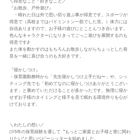
＼得意なこと・好きなこと／
『お散歩、戸外遊び』
・晴れた日は外で思い切り遊ぶ事が得意です。スポーツが
得意で（高校まではバドミントン一筋でした笑。）体力には
自信ありますので、お子様の遊びにとことんつき合います。
色んなキャラクターになりきってごっこ遊びを展開するのも
得意です♪
また体を動かすのはもちろんお散歩しながらちょっとした発
見を一緒に喜び合うのも大好きです。
『寝かしつけ』
・保育園勤務時から「先生寝かしつけ上手だね〜」や、シッ
ティング先でも「初めてなのに寝かしつけありがとうござい
ます」と褒めていただけることが多かったです。無理に寝か
せずお子様のタイミングと様子を見て眠れる環境作りを心が
けております。
＼わたしの想い／
□︎15年の保育経験を通して〝もっとご家庭とお子様と密に関わ
りたい″と思いベビーシッターを始めました。