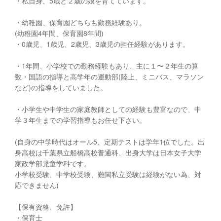
・私自身、5歳と２歳の娘を育てています。
・幼稚園、保育園どちらも勤務経験あり。
(幼稚園4年間、保育園8年間)
・0歳児、1歳児、2歳児、3歳児の担任経験があります。
・1年間、小学校での勤務経験もあり、主に１〜２年生の算
数・国語の指導と高学年の運動部(陸上、ミニバス、マラソン
など)の指導をしていました。
・小学生や中学生の家庭教師としての経験も豊富なので、中
学３年生までの学習指導もお任せ下さい。
(自身の中学時代はオール5、定期テストは学年1位でした。出
身高校は千葉県立船橋高校普通科、出身大学は日本女子大学
家政学部児童学科です。
小学校受験、中学校受験、難関私立受験は経験がない為、対
応できません)
【保有資格、免許】
・保育士