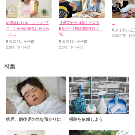
幼保経験11年、シッター7
【保育士歴14年】☆東京
...
年。お子様の成長に寄り添
BS☆他社経験200件以上！
東京都八王
った...
乳...
2,000円/ 1時
東京都八王子市
東京都八王子市
2,300円/ 1時間
2,500円/ 1時間
特集
病児、病後児の急な預かりに
掃除を依頼しよう