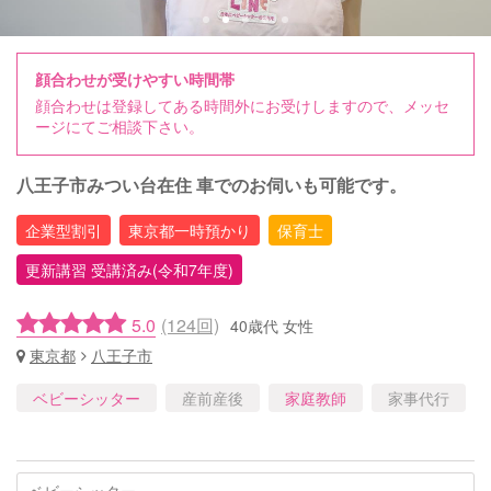
顔合わせが受けやすい時間帯
顔合わせは登録してある時間外にお受けしますので、メッセ
ージにてご相談下さい。
八王子市みつい台在住 車でのお伺いも可能です。
企業型割引
東京都一時預かり
保育士
更新講習 受講済み(令和7年度)
5.0
(124回)
40歳代 女性
東京都
八王子市
ベビーシッター
産前産後
家庭教師
家事代行
ベビーシッター