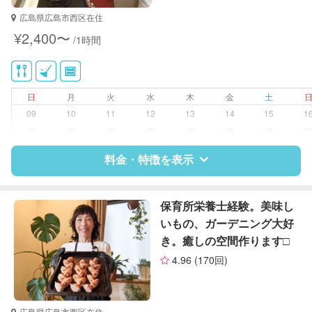
対応可能/特徴
掃除（洗面所、お風呂場、お手洗
広島県広島市西区在住
い、キッチン、寝室、リビング、子
¥2,400〜
/1時間
供部屋）
洗濯
ゴミの分別/ゴミ出し
近隣買い物
日
月
火
水
木
金
土
家庭料理
09
10
11
12
13
14
15
1
作り置き料理
ー
ー
ー
ー
ー
ー
ー
料金・特徴を表示
特徴
料金
レビュー
保育所栄養士経験。美味し
いもの、ガーデニング大好
き。癒しの空間作ります□
サポートの特徴
4.96
(170回)
資格
なし
対応可能/特徴
掃除（洗面所、お風呂場、お手洗
広島県広島市西区在住