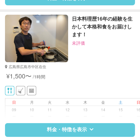
夜間対応
庭の手入れ/植木の水やり
片付け/整理整頓
特徴
料金
レビュー
日本料理歴16年の経験を生
かして本格和食をお届けし
ます！
サポートの特徴
未評価
資格
調理師
対応可能/特徴
広島県広島市中区在住
¥1,500〜
/1時間
日
月
火
水
木
金
土
09
10
11
12
13
14
15
1
ー
ー
ー
ー
ー
ー
ー
料金・特徴を表示