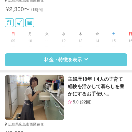
い、キッチン、寝室、リビング、子
¥2,300〜
/1時間
供部屋）
洗濯
クリーニングの受け渡し/引き取り
ゴミの分別/ゴミ出し
日
月
火
水
木
金
土
近隣買い物
09
10
11
12
13
14
15
1
家庭料理
ー
ー
ー
ー
ー
ー
ー
作り置き料理
早朝対応
料金・特徴を表示
夜間対応
庭の手入れ/植木の水やり
片付け/整理整頓
特徴
料金
レビュー
主婦歴18年！4人の子育て
経験を活かして暮らしを豊
かにするお手伝い...
サポートの特徴
5.0
(22回)
資格
栄養士
対応可能/特徴
掃除（洗面所、お風呂場、お手洗
広島県広島市西区在住
い、キッチン、寝室、リビング、子