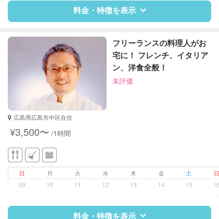
早朝対応
料金・特徴を表示
夜間対応
庭の手入れ/植木の水やり
片付け/整理整頓
特徴
料金
レビュー
フリーランスの料理人がお
宅に！ フレンチ、イタリア
ン、洋食全般！
サポートの特徴
未評価
資格
調理師
対応可能/特徴
掃除（洗面所、お風呂場、お手洗
広島県広島市中区在住
い、キッチン、寝室、リビング、子
¥3,500〜
/1時間
供部屋）
洗濯
クリーニングの受け渡し/引き取り
ゴミの分別/ゴミ出し
日
月
火
水
木
金
土
近隣買い物
09
10
11
12
13
14
15
1
家庭料理
ー
ー
ー
ー
ー
ー
ー
作り置き料理
早朝対応
料金・特徴を表示