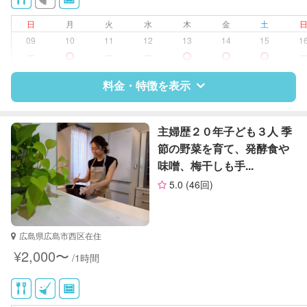
クリーニングの受け渡し/引き取り
近隣買い物
日
月
火
水
木
金
土
家庭料理
09
10
11
12
13
14
15
1
作り置き料理
ー
ー
ー
片付け/整理整頓
料金・特徴を表示
特徴
料金
レビュー
主婦歴２０年子ども３人 季
節の野菜を育て、発酵食や
味噌、梅干しも手...
サポートの特徴
5.0
(46回)
資格
なし
対応可能/特徴
近隣買い物
広島県広島市西区在住
家庭料理
¥2,000〜
/1時間
作り置き料理
片付け/整理整頓