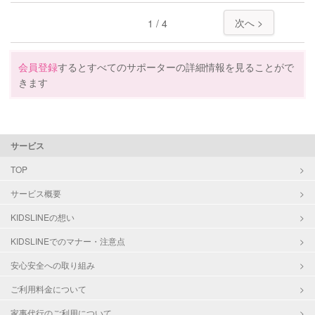
特徴
料金
レビュー
次へ >
1 / 4
サポートの特徴
会員登録
するとすべてのサポーターの詳細情報を見ることがで
きます
資格
なし
対応可能/特徴
家庭料理
作り置き料理
サービス
TOP
サービス概要
KIDSLINEの想い
KIDSLINEでのマナー・注意点
安心安全への取り組み
ご利用料金について
家事代行のご利用について