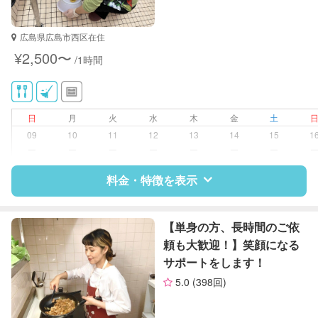
広島県広島市西区在住
¥2,500〜
/1時間
日
月
火
水
木
金
土
09
10
11
12
13
14
15
1
ー
ー
ー
ー
ー
ー
ー
料金・特徴を表示
特徴
料金
レビュー
【単身の方、長時間のご依
頼も大歓迎！】笑顔になる
サポートをします！
サポートの特徴
5.0
(398回)
資格
なし