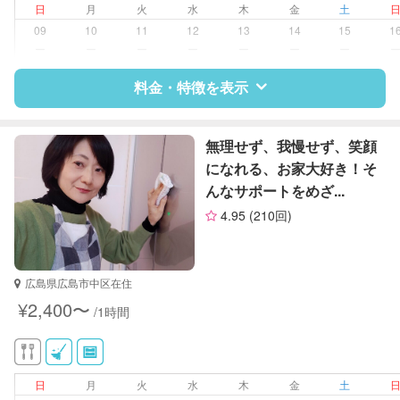
日
月
火
水
木
金
土
09
10
11
12
13
14
15
1
ー
ー
ー
ー
ー
ー
ー
料金・特徴を表示
特徴
料金
レビュー
無理せず、我慢せず、笑顔
になれる、お家大好き！そ
んなサポートをめざ...
サポートの特徴
4.95
(210回)
資格
なし
対応可能/特徴
掃除（洗面所、お風呂場、お手洗
広島県広島市中区在住
い、キッチン、寝室、リビング、子
¥2,400〜
/1時間
供部屋）
洗濯
クリーニングの受け渡し/引き取り
ゴミの分別/ゴミ出し
日
月
火
水
木
金
土
近隣買い物