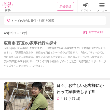
新規登録
ログイン
メニュー
すべての地域, 日付・時間を選択
48
件中
1
～
12
件
広島市(西区)の家事代行を探す
広島市(西区)で家事代行を探せます。「日本料理歴16年の経験を生かして本格和食をお届けし
ます！」「調理師免許あり 家庭的な和食とケーキ作りが得意です」「働くパパママの代わ
りに家事します♡産前産後、育児に追われるママ必見♡」などの人を口コミから探せます。
広島市(西区)の家事代行サービスなら料理や掃除など様々なご要望に対応可能なサポーターが
キッズラインでお待ちしております。
日々、お忙しいお客様にか
わって家事致します!!!
4.98
(476回)