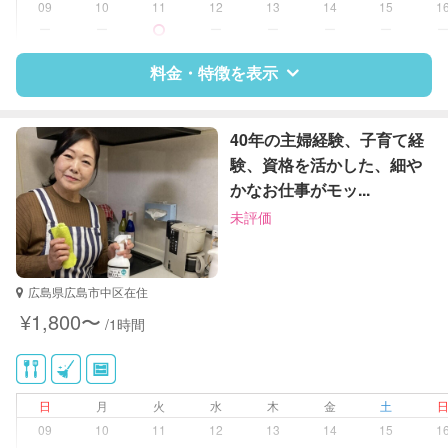
09
10
11
12
13
14
15
1
家庭料理
ー
ー
ー
ー
ー
ー
作り置き料理
庭の手入れ/植木の水やり
料金・特徴を表示
片付け/整理整頓
特徴
料金
レビュー
40年の主婦経験、子育て経
験、資格を活かした、細や
かなお仕事がモッ...
サポートの特徴
未評価
資格
なし
対応可能/特徴
掃除（洗面所、お風呂場、お手洗
広島県広島市中区在住
い、キッチン、寝室、リビング、子
¥1,800〜
/1時間
供部屋）
洗濯
クリーニングの受け渡し/引き取り
ゴミの分別/ゴミ出し
日
月
火
水
木
金
土
近隣買い物
09
10
11
12
13
14
15
1
片付け/整理整頓