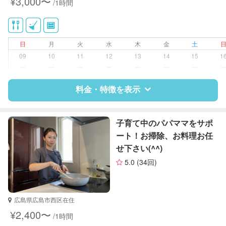
¥3,000〜
/1時間
供部屋）
家庭料理
作り置き料理
庭の手入れ/植木の水やり
日
月
火
水
木
金
土
片付け/整理整頓
09
10
11
12
13
14
15
1
ー
ー
ー
ー
ー
ー
ー
料金・特徴を表示
特徴
料金
レビュー
子育て中のパパママをサポ
ート！お掃除、お料理お任
せ下さい(^^)
サポートの特徴
5.0
(34回)
資格
整理収納アドバイザー1級
対応可能/特徴
掃除（洗面所、お風呂場、お手洗
広島県広島市西区在住
い、キッチン、寝室、リビング、子
¥2,400〜
/1時間
供部屋）