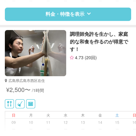
ー
ー
ー
ー
ー
ー
ー
料金・特徴を表示
特徴
料金
レビュー
調理師免許を生かし、家庭
的な和食を作るのが得意で
す！
サポートの特徴
4.73
(20回)
資格
なし
対応可能/特徴
掃除（洗面所、お風呂場、お手洗
広島県広島市西区在住
い、キッチン、寝室、リビング、子
¥2,500〜
/1時間
供部屋）
洗濯
クリーニングの受け渡し/引き取り
ゴミの分別/ゴミ出し
日
月
火
水
木
金
土
近隣買い物
09
10
11
12
13
14
15
1
家庭料理
ー
ー
ー
ー
ー
ー
ー
作り置き料理