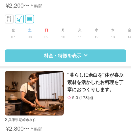
い、キッチン、寝室、リビング、子
¥2,200〜
/1時間
供部屋）
洗濯
近隣買い物
家庭料理
金
土
日
月
火
水
木
片付け/整理整頓
07
08
09
10
11
12
13
1
ー
ー
ー
ー
ー
ー
ー
料金・特徴を表示
特徴
料金
レビュー
"暮らしに余白を"体が喜ぶ
素材を活かしたお料理を丁
寧におつくりします。
サポートの特徴
5.0
(178回)
資格
整理収納アドバイザー1級
クリンネスト1級
兵庫県尼崎市在住
対応可能/特徴
掃除（洗面所、お風呂場、お手洗
¥2,800〜
/1時間
い、キッチン、寝室、リビング、子