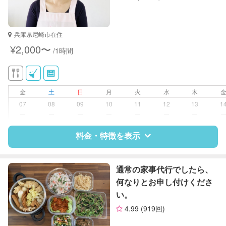
資格
なし
対応可能/特徴
家庭料理
兵庫県尼崎市在住
作り置き料理
¥2,000〜
/1時間
金
土
日
月
火
水
木
07
08
09
10
11
12
13
1
ー
ー
ー
ー
ー
ー
ー
料金・特徴を表示
特徴
料金
レビュー
通常の家事代行でしたら、
何なりとお申し付けくださ
い。
サポートの特徴
4.99
(919回)
資格
企業型割引対象(旧内閣府補助対象)