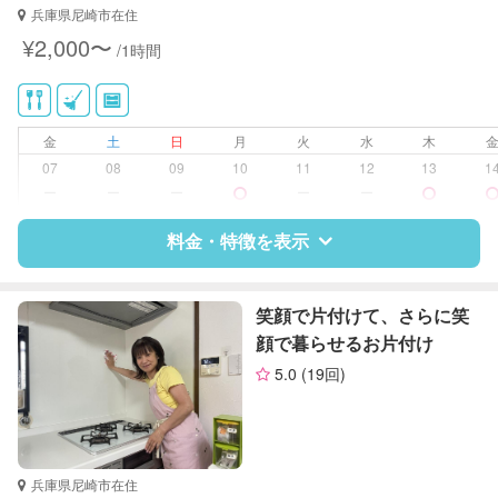
全国保育サービス協会(ACSA)認定ベ
兵庫県尼崎市在住
ビーシッター
¥2,000〜
/1時間
対応可能/特徴
掃除（洗面所、お風呂場、お手洗
い、キッチン、寝室、リビング、子
供部屋）
金
土
日
月
火
水
木
洗濯
07
08
09
10
11
12
13
1
クリーニングの受け渡し/引き取り
ー
ー
ー
ー
ー
ゴミの分別/ゴミ出し
近隣買い物
料金・特徴を表示
家庭料理
作り置き料理
早朝対応
特徴
料金
レビュー
笑顔で片付けて、さらに笑
片付け/整理整頓
顔で暮らせるお片付け
5.0
(19回)
サポートの特徴
資格
なし
対応可能/特徴
掃除（洗面所、お風呂場、お手洗
兵庫県尼崎市在住