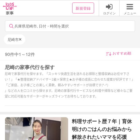
新規登録
ログイン
メニュー
兵庫県尼崎市, 日付・時間を選択
尼崎市
90
件中
1
～
12
件
尼崎の家事代行を探す
尼崎で家事代行を探せます。「スッキリ快適生活を送れるお掃除と整理収納はお任せ下さ
い！」「★整理収納アドバイザー1級×保育士★お子様の成長に合わせた提案が好評です！」
「ご家庭、お子様ごとの楽しく柔軟、頼みやすいサポートが目標です(^-^)
」などの人を口コミから探せます。尼崎の家事代行サービスなら料理や掃除など様々なご要
望に対応可能なサポーターがキッズラインでお待ちしております。
料理サポート歴７年｜育休
明けのごはんのお悩みから
解放されたいママを応援