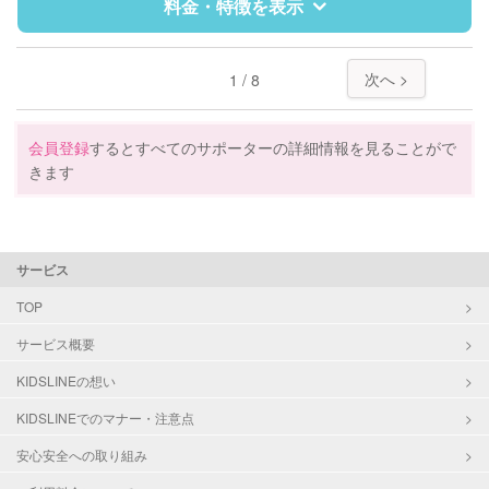
料金・特徴を表示
夜間対応
片付け/整理整頓
特徴
料金
レビュー
次へ >
1 / 8
サポートの特徴
会員登録
するとすべてのサポーターの詳細情報を見ることがで
きます
資格
なし
対応可能/特徴
掃除（洗面所、お風呂場、お手洗
い、キッチン、寝室、リビング、子
サービス
供部屋）
TOP
洗濯
近隣買い物
サービス概要
家庭料理
KIDSLINEの想い
作り置き料理
KIDSLINEでのマナー・注意点
安心安全への取り組み