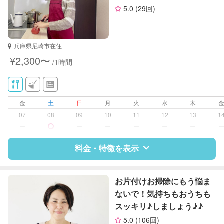
5.0
(29回)
兵庫県尼崎市在住
¥2,300〜
/1時間
金
土
日
月
火
水
木
07
08
09
10
11
12
13
1
ー
ー
ー
ー
ー
ー
料金・特徴を表示
特徴
料金
レビュー
お片付けお掃除にもう悩ま
ないで！気持ちもおうちも
スッキリ♪しましょう♪♪
サポートの特徴
5.0
(106回)