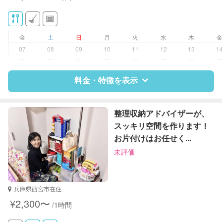
供部屋）
洗濯
クリーニングの受け渡し/引き取り
金
土
日
月
火
水
木
ゴミの分別/ゴミ出し
07
08
09
10
11
12
13
1
片付け/整理整頓
ー
ー
ー
ー
ー
ー
ー
料金・特徴を表示
特徴
料金
レビュー
整理収納アドバイザーが、
スッキリ空間を作ります！
お片付けはお任せく...
サポートの特徴
未評価
資格
なし
対応可能/特徴
家庭料理
兵庫県西宮市在住
作り置き料理
¥2,300〜
/1時間