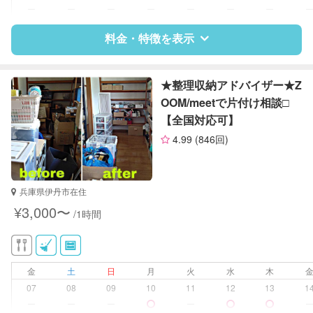
庭の手入れ/植木の水やり
ー
ー
ー
ー
ー
ー
ー
片付け/整理整頓
料金・特徴を表示
特徴
料金
レビュー
★整理収納アドバイザー★Z
OOM/meetで片付け相談□
【全国対応可】
サポートの特徴
4.99
(846回)
資格
調理師
食育インストラクター1級
兵庫県伊丹市在住
対応可能/特徴
近隣買い物
¥3,000〜
/1時間
家庭料理
作り置き料理
早朝対応
夜間対応
金
土
日
月
火
水
木
片付け/整理整頓
07
08
09
10
11
12
13
1
ー
ー
ー
ー