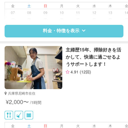
片付け/整理整頓
金
土
日
月
火
水
木
07
08
09
10
11
12
13
1
ー
ー
ー
ー
ー
ー
ー
料金・特徴を表示
特徴
料金
レビュー
主婦歴15年、掃除好きを活
かして、快適に過ごせるよ
うサポートします！
サポートの特徴
4.91
(12回)
資格
なし
対応可能/特徴
掃除（洗面所、お風呂場、お手洗
兵庫県尼崎市在住
い、キッチン、寝室、リビング、子
¥2,000〜
/1時間
供部屋）
近隣買い物
家庭料理
作り置き料理
金
土
日
月
火
水
木