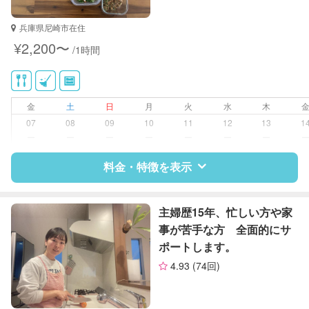
自治体届出済ベビーシッター
保育士
兵庫県尼崎市在住
¥2,200〜
/1時間
対応可能/特徴
掃除（洗面所、お風呂場、お手洗
い、キッチン、寝室、リビング、子
供部屋）
洗濯
金
土
日
月
火
水
木
クリーニングの受け渡し/引き取り
07
08
09
10
11
12
13
1
ゴミの分別/ゴミ出し
ー
ー
ー
ー
ー
ー
ー
近隣買い物
片付け/整理整頓
料金・特徴を表示
特徴
料金
レビュー
主婦歴15年、忙しい方や家
事が苦手な方 全面的にサ
ポートします。
サポートの特徴
4.93
(74回)
資格
企業型割引対象(旧内閣府補助対象)
自治体届出済ベビーシッター