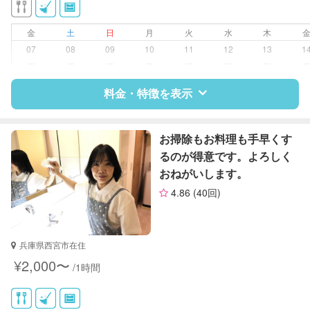
金
土
日
月
火
水
木
07
08
09
10
11
12
13
1
ー
ー
ー
ー
ー
ー
ー
料金・特徴を表示
特徴
料金
レビュー
お掃除もお料理も手早くす
るのが得意です。よろしく
おねがいします。
サポートの特徴
4.86
(40回)
資格
整理収納アドバイザー1級
対応可能/特徴
掃除（洗面所、お風呂場、お手洗
兵庫県西宮市在住
い、キッチン、寝室、リビング、子
¥2,000〜
/1時間
供部屋）
洗濯
夜間対応