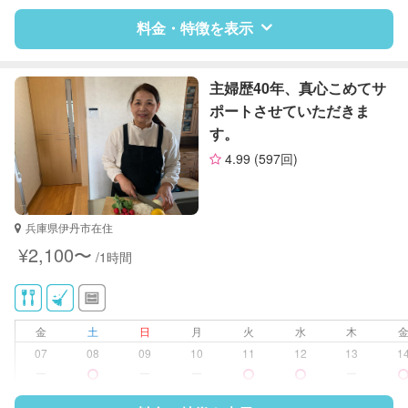
料金・特徴を表示
特徴
料金
レビュー
主婦歴40年、真心こめてサ
ポートさせていただきま
す。
サポートの特徴
4.99
(597回)
資格
企業型割引対象(旧内閣府補助対象)
自治体届出済ベビーシッター
保育士
兵庫県伊丹市在住
整理収納アドバイザー1級
¥2,100〜
/1時間
対応可能/特徴
掃除（洗面所、お風呂場、お手洗
い、キッチン、寝室、リビング、子
供部屋）
金
土
日
月
火
水
木
洗濯
07
08
09
10
11
12
13
1
ゴミの分別/ゴミ出し
ー
ー
ー
ー
近隣買い物
早朝対応