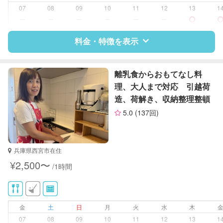
片付け/整理整頓
07
08
09
10
11
12
13
1
ー
ー
ー
ー
ー
ー
料金・特徴を表示
特徴
料金
レビュー
離乳食からおもてなし料
理、大人まで対応 引越荷
造、荷解き、収納整理整頓
サポートの特徴
5.0
(137回)
資格
なし
対応可能/特徴
掃除（洗面所、お風呂場、お手洗
兵庫県西宮市在住
い、キッチン、寝室、リビング、子
¥2,500〜
/1時間
供部屋）
洗濯
近隣買い物
家庭料理
金
土
日
月
火
水
木
作り置き料理
07
08
09
10
11
12
13
1