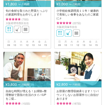
¥1,800
¥3,000
〜 /1時間
〜 /1時間
旬の食材を取りれた野菜たっぷり
小学校給食調理員１１年！健康的
の家庭料理をお作りします！
で美味しい食事をあなたのご家庭
に♬
(73回)
大阪府堺市西区在住
(227回)
大阪府貝塚市在住
日
月
火
水
木
金
土
日
月
火
水
木
金
土
09
10
11
12
13
14
15
09
10
11
12
13
14
15
¥3,800
¥2,800
〜 /1時間
〜 /1時間
自由な時間が増える！お掃除+整
お部屋の整理収納承ります！リバ
理整頓で普段の生活のタイパUP
ウンドしないお部屋作りに自信が
をご提...
あります
(102回)
(187回)