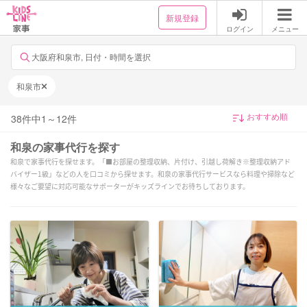
新規登録
ログイン
メニュー
大阪府和泉市, 日付・時間を選択
和泉市
38
件中
1
～
12
件
和泉の家事代行を探す
和泉で家事代行を探せます。「■お部屋の整理収納、片付け、引越し荷解き※整理収納アド
バイザー1級」などの人を口コミから探せます。和泉の家事代行サービスなら料理や掃除など
様々なご要望に対応可能なサポーターがキッズラインでお待ちしております。