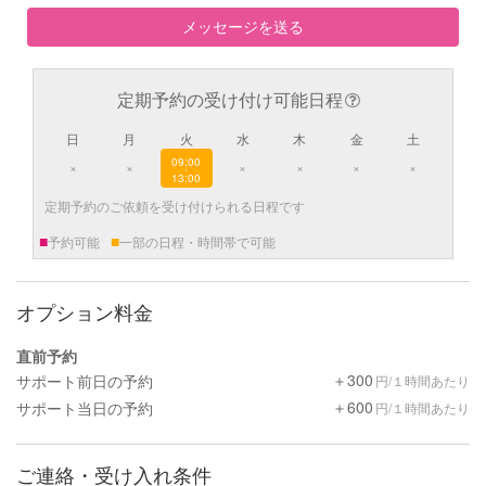
メッセージを送る
定期予約の受け付け可能日程
日
月
火
水
木
金
土
09:00
×
×
×
×
×
×
|
13:00
定期予約のご依頼を受け付けられる日程です
■
■
予約可能
一部の日程・時間帯で可能
オプション料金
直前予約
＋300
サポート前日の予約
円/１時間あたり
＋600
サポート当日の予約
円/１時間あたり
ご連絡・受け入れ条件