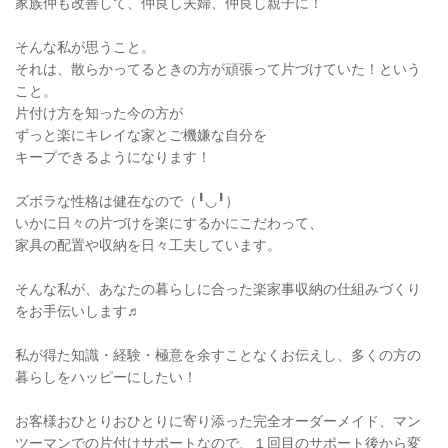
家族仲も改善して、仲良し夫婦、仲良し親子に！
そんな私が思うこと。
それは、散らかってるときの方が頑張って片づけていた！という
こと。
片付け方を知った今の方が
ずっと楽にキレイな家とご機嫌な自分を
キープできるようになります！
ズボラな性格は健在なので（╹◡╹）
いかに日々の片づけを楽にするかにこだわって、
家具の配置や収納を日々工夫しています。
そんな私が、あなたの暮らしに合った楽家事収納の仕組みづくり
をお手伝いします♬
私が得た知識・経験・極意を余すことなくお伝えし、多くの方の
暮らしをハッピーにしたい！
お客様おひとりおひとりに寄り添った完全オーダーメイド、マン
ツーマンでの片付けサポートなので、１回目のサポート後から変