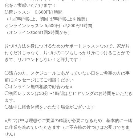
化をご実感いただけます！
訪問レッスン 6,600円/1時間
（1回3時間以上、初回は5時間以上を推奨）
オンラインレッスン 5,500円→2,200円/1時間
（オンラインzoom1回2時間から）
片づけ方法を身につけるためのサポートレッスンなので、家が片
付くだけじゃなく、片づけのコツもしっかり身につけることがで
きて、リバウンドしない！と評判です！
◯遠方の方、スケジュールにあがっていない日をご希望の方は事
前にメッセージにてご相談ください
◯オンライン無料相談で顔合わせ♬
◯初回レッスンは30分〜1時間ほどヒヤリングのお時間をいただき
ます。
◯途中に軽食休憩をいただく場合がございます
※片づけ中は理想やご要望の確認が必要になるため、基本的に一緒
に作業を進めていただきます（ご不在時の片づけはお受けできま
せん）