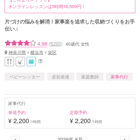
オンラインレッスンは3時間16,500円！
片づけの悩みを解消！家事楽を追求した収納づくりをお手
伝い♫
4.98
(52回)
40歳代 女性
神奈川県
横浜市
栄区
ベビーシッター
産前産後
家庭教師
家事代行
家事代行
単発予約
定期予約
¥ 2,200
¥ 2,200
/1時間
/1時間
2026年 8月