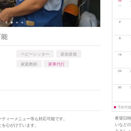
26
2
可能
9
ベビーシッター
産前産後
16
家庭教師
家事代行
23
30
■
予約可
希望日
ーティーメニュー等も対応可能です。
いなど
とを心がけています。
みまし