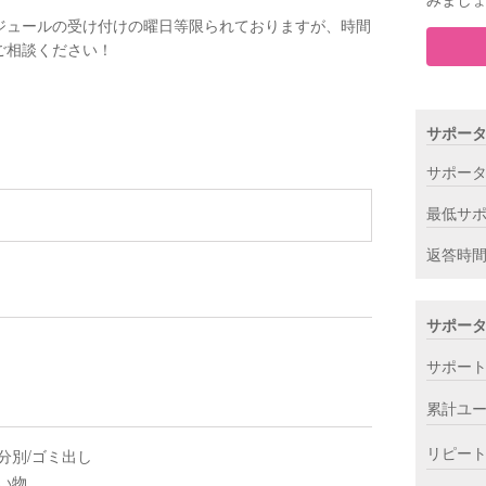
ジュールの受け付けの曜日等限られておりますが、時間
ご相談ください！
サポー
サポー
最低サ
返答時
サポー
サポー
累計ユ
リピー
分別/ゴミ出し
い物