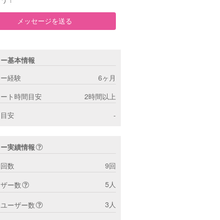
メッセージを送る
ター基本情報
ター経験
6ヶ月
ポート時間目安
2時間以上
間目安
-
ター実績情報
ト回数
9回
5人
ーザー数
3人
トユーザー数