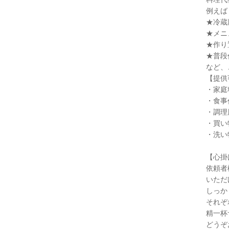
例えば
★冷蔵
★メニ
★作り
★普段
など、
【提供
・家庭
・食事
・調理
・買い
・洗い
【心掛
依頼者
いただ
しっか
それぞ
精一杯
どうぞ