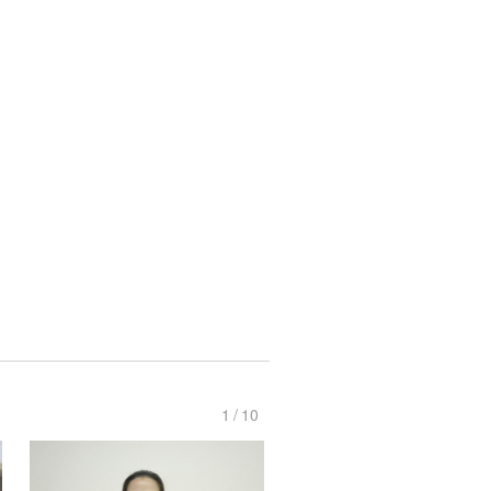
1
/
10