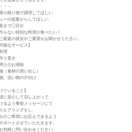
・・・
庫の残り物で調理してほしい
ューの提案からしてほしい
置きで◯日分
作らない特別な料理が食べたい！
ご家庭の状況やご要望をお聞かせください。
可能なサービス】
料理
作り置き
周りのお掃除
物（食材の買い出し）
物、洗い物の片付け
けていること】
様に安心して召し上がって
けるよう事前メッセージにて
りヒアリングをし、
れのご希望にお応えできるよう
サポートさせていただきます。
お気軽に問い合わせください。