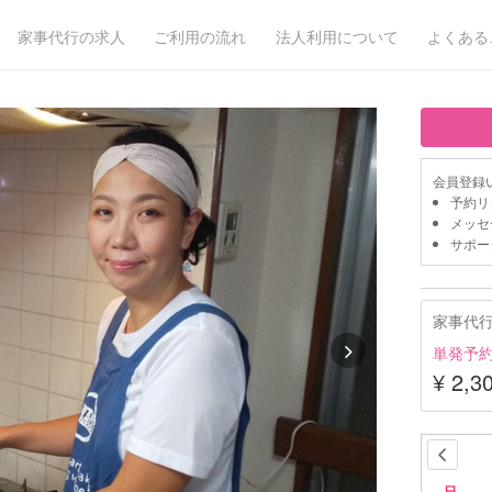
家事代行の求人
ご利用の流れ
法人利用について
よくある
会員登録
予約リ
メッセ
サポー
家事代
単発予
¥ 2,3
日