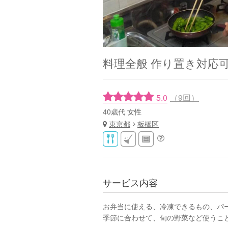
料理全般 作り置き対応
5.0
（9回）
40歳代 女性
東京都
板橋区
サービス内容
お弁当に使える、冷凍できるもの、パ
季節に合わせて、旬の野菜など使うこ