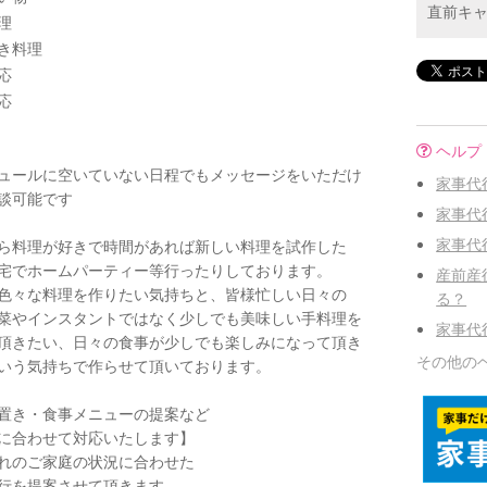
直前キ
理
き料理
応
応
ヘルプ
ュールに空いていない日程でもメッセージをいただけ
家事代
談可能です
家事代
家事代
ら料理が好きで時間があれば新しい料理を試作した
宅でホームパーティー等行ったりしております。
産前産
色々な料理を作りたい気持ちと、皆様忙しい日々の
る？
菜やインスタントではなく少しでも美味しい手料理を
家事代
頂きたい、日々の食事が少しでも楽しみになって頂き
その他の
いう気持ちで作らせて頂いております。
置き・食事メニューの提案など
に合わせて対応いたします】
れのご家庭の状況に合わせた
行を提案させて頂きます。