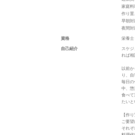
家庭料
作り置
早朝対
夜間対
資格
栄養士
自己紹介
スケジ
れば相
以前か
り、自
毎日の
中、惣
食べて
たいと
【作り
ご要望
それぞ
料理代