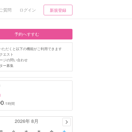
ご質問
ログイン
新規登録
予約へすすむ
いただくと以下の機能がご利用できます
クエスト
ージの問い合わせ
ター募集
行
約
00
/1時間
2026年 8月
月
火
水
木
金
土