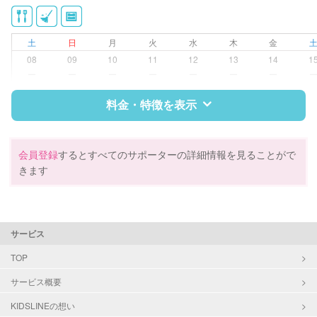
供部屋）
洗濯
クリーニングの受け渡し/引き取り
土
日
月
火
水
木
金
ゴミの分別/ゴミ出し
08
09
10
11
12
13
14
1
近隣買い物
ー
ー
ー
ー
ー
ー
ー
家庭料理
作り置き料理
料金・特徴を表示
早朝対応
夜間対応
庭の手入れ/植木の水やり
特徴
料金
レビュー
会員登録
するとすべてのサポーターの詳細情報を見ることがで
片付け/整理整頓
きます
サポートの特徴
資格
企業型割引対象(旧内閣府補助対象)
サービス
自治体届出済ベビーシッター
整理収納アドバイザー1級
TOP
クリンネスト1級
サービス概要
対応可能/特徴
掃除（洗面所、お風呂場、お手洗
KIDSLINEの想い
い、キッチン、寝室、リビング、子