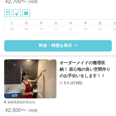
¥2,700〜
/1時間
供部屋）
洗濯
クリーニングの受け渡し/引き取り
ゴミの分別/ゴミ出し
土
日
月
火
水
木
金
近隣買い物
08
09
10
11
12
13
14
1
庭の手入れ/植木の水やり
ー
ー
ー
ー
ー
ー
ー
片付け/整理整頓
料金・特徴を表示
特徴
料金
レビュー
オーダーメイドの整理収
納！ 居心地の良い空間作り
のお手伝いをします！！
サポートの特徴
5.0
(274回)
資格
クリンネスト1級
整理収納アドバイザー1級
長崎県西彼杵郡在住
対応可能/特徴
掃除（洗面所、お風呂場、お手洗
¥2,500〜
/1時間
い、キッチン、寝室、リビング、子