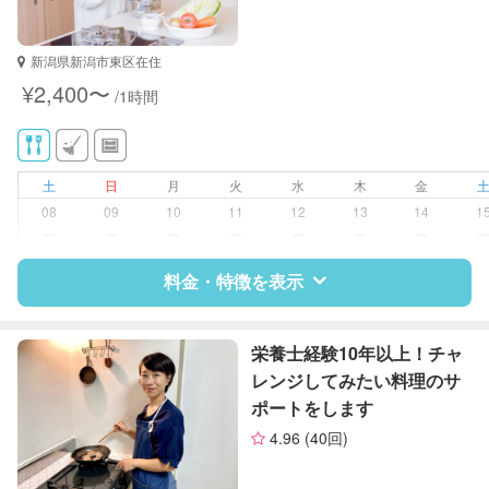
新潟県新潟市東区在住
¥2,400〜
/1時間
土
日
月
火
水
木
金
08
09
10
11
12
13
14
1
ー
ー
ー
ー
ー
ー
ー
料金・特徴を表示
特徴
料金
レビュー
栄養士経験10年以上！チャ
レンジしてみたい料理のサ
ポートをします
サポートの特徴
4.96
(40回)
資格
管理栄養士
栄養士