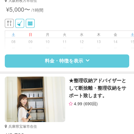
大阪府枚方市在住
家庭料理
¥5,000〜
/1時間
作り置き料理
土
日
月
火
水
木
金
08
09
10
11
12
13
14
1
ー
ー
ー
ー
ー
ー
ー
料金・特徴を表示
特徴
料金
レビュー
★整理収納アドバイザーと
して断捨離・整理収納をサ
ポート致します。
サポートの特徴
4.99
(690回)
資格
なし
対応可能/特徴
掃除（洗面所、お風呂場、お手洗
兵庫県宝塚市在住
い、キッチン、寝室、リビング、子