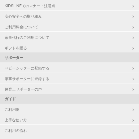
KIDSLINEでのマナー・注意点
供部屋）
洗濯
安心安全への取り組み
家庭料理
ご利用料金について
作り置き料理
早朝対応
家事代行のご利用について
夜間対応
片付け/整理整頓
ギフトを贈る
サポーター
ベビーシッターに登録する
家事サポーターに登録する
保育士サポーターの声
ガイド
ご利用例
上手な使い方
ご利用の流れ