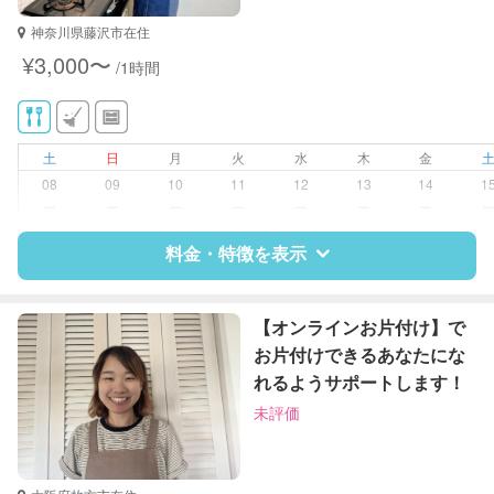
神奈川県藤沢市在住
対応可能/特徴
家庭料理
¥3,000〜
/1時間
作り置き料理
早朝対応
土
日
月
火
水
木
金
08
09
10
11
12
13
14
1
ー
ー
ー
ー
ー
ー
ー
料金・特徴を表示
特徴
料金
レビュー
【オンラインお片付け】で
お片付けできるあなたにな
れるようサポートします！
サポートの特徴
未評価
資格
栄養士
対応可能/特徴
近隣買い物