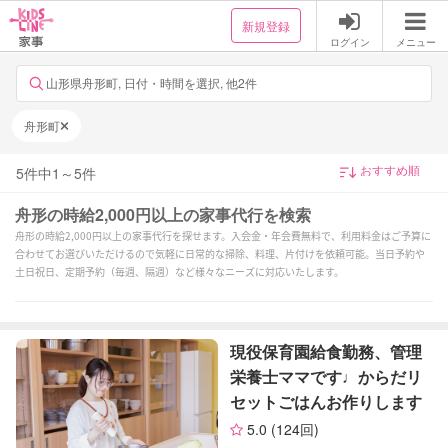
新規登録
ログイン
メニュー
山形県舟形町, 日付・時間を選択, 他2件
舟形町
5
件中
1
～
5
件
舟形の時給2,000円以上の家事代行を検索
舟形の時給2,000円以上の家事代行を探せます。入会金・年会費無料で、利用料金はご予算に
合わせてお選びいただけるので気軽に日常的な掃除、料理、片付けを依頼可能。当日予約や
土日祝日、定期予約（毎週、隔週）など様々なニーズに対応いたします。
現役保育園給食勤務、管理
栄養士ママです♩からだリ
セットごはんお作りします
5.0
(124回)