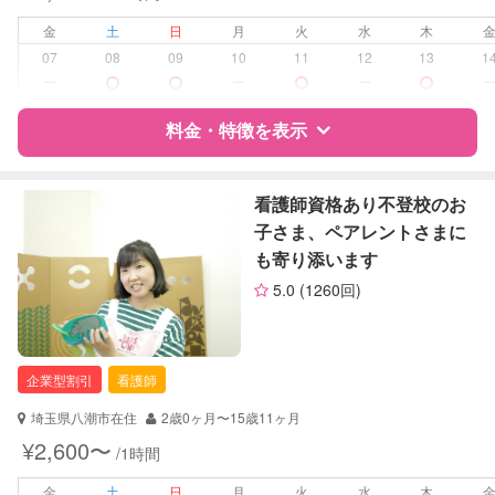
子育て経験
金
土
日
月
火
水
木
病児対応
病児、病後児、ともに不可
07
08
09
10
11
12
13
1
ー
ー
ー
障がい児対応
対応可否は個別に相談
料金・特徴を表示
レッスン
なし
特徴
料金
レビュー
看護師資格あり不登校のお
定期予約
お引き受けしていません
子さま、ペアレントさまに
も寄り添います
お子様の撮影
対応不可
サポートの特徴
（定期特典）
5.0
(1260回)
資格
企業型割引対象(旧内閣府補助対象)
自治体届出済ベビーシッター
保育士
企業型割引
看護師
対応可能/特徴
送迎サポート
埼玉県八潮市在住
2歳0ヶ月〜15歳11ヶ月
早朝対応
¥2,600〜
/1時間
夜間対応
お泊まり保育
金
土
日
月
火
水
木