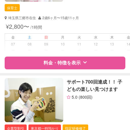
保育士
埼玉県三郷市在住
2歳6ヶ月〜15歳11ヶ月
¥2,800〜
/1時間
金
土
日
月
火
水
木
07
08
09
10
11
12
13
1
ー
ー
ー
ー
ー
ー
ー
料金・特徴を表示
特徴
料金
レビュー
サポート700回達成！！ 子
どもの楽しい見つけます
5.0
(800回)
サポートの特徴
資格
自治体届出済ベビーシッター
保育士
幼稚園教諭
企業型割引
東京都一時預かり
指定研修修了