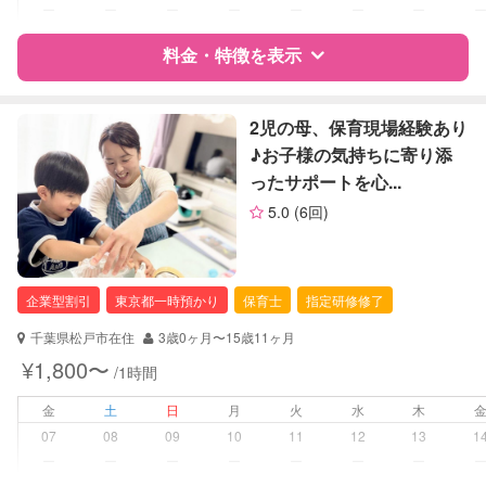
ー
ー
ー
ー
ー
ー
ー
障がい児対応
対応可否は個別に相談
料金・特徴を表示
レッスン
英語レッスン
スポーツレッスン
特徴
料金
レビュー
2児の母、保育現場経験あり
絵・工作レッスン
♪お子様の気持ちに寄り添
ったサポートを心...
定期予約
可能
サポートの特徴
5.0
(6回)
資格
企業型割引対象(旧内閣府補助対象)
お子様の撮影
対応可能
自治体届出済ベビーシッター
（定期特典）
保育士
企業型割引
東京都一時預かり
保育士
指定研修修了
幼稚園教諭
千葉県松戸市在住
3歳0ヶ月〜15歳11ヶ月
対応可能/特徴
送迎サポート
¥1,800〜
/1時間
早朝対応
夜間対応
金
土
日
月
火
水
木
外国語対応
07
08
09
10
11
12
13
1
子育て経験
ー
ー
ー
ー
ー
ー
ー