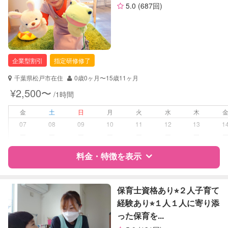
5.0
(687回)
サポートの特徴
資格
自治体届出済ベビーシッター
幼稚園教諭
全国保育サービス協会(ACSA)認定ベ
企業型割引
指定研修修了
ビーシッター
千葉県松戸市在住
0歳0ヶ月〜15歳11ヶ月
対応可能/特徴
送迎サポート
¥2,500〜
/1時間
子育て経験
金
土
日
月
火
水
木
病児対応
病児、病後児、ともに不可
07
08
09
10
11
12
13
1
ー
ー
ー
ー
ー
ー
ー
障がい児対応
対応可否は個別に相談
料金・特徴を表示
レッスン
なし
特徴
料金
レビュー
保育士資格あり⭐︎２人子育て
定期予約
お引き受けしていません
経験あり⭐︎１人１人に寄り添
った保育を...
サポートの特徴
お子様の撮影
対応不可