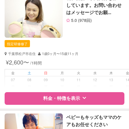
お子様の撮影
対応不可
しています。お問い合わせ
（定期特典）
はメッセージでお願...
サポートの特徴
5.0
(978回)
資格
企業型割引対象(旧内閣府補助対象)
自治体届出済ベビーシッター
保育士
指定研修修了
対応可能/特徴
子育て経験
千葉県松戸市在住
1歳0ヶ月〜15歳11ヶ月
¥2,600〜
/1時間
病児対応
病児、病後児、ともに不可
金
土
日
月
火
水
木
障がい児対応
対応可否は個別に相談
07
08
09
10
11
12
13
1
ー
ー
ー
ー
ー
ー
ー
レッスン
なし
料金・特徴を表示
定期予約
お引き受けしていません
特徴
料金
レビュー
ベビーもキッズもママのケ
お子様の撮影
対応不可
アもお任せください
（定期特典）