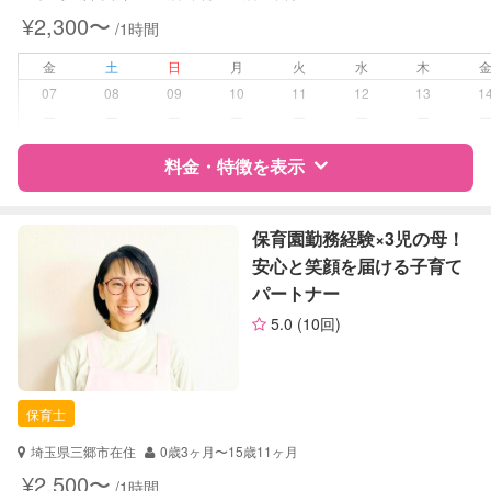
¥2,300〜
/1時間
病児対応
病児、病後児、ともに不可
金
土
日
月
火
水
木
障がい児対応
認定あり
07
08
09
10
11
12
13
1
ー
ー
ー
ー
ー
ー
ー
レッスン
スポーツレッスン
料金・特徴を表示
絵・工作レッスン
定期予約
可能
特徴
料金
レビュー
保育園勤務経験×3児の母！
安心と笑顔を届ける子育て
お子様の撮影
対応可能
パートナー
（定期特典）
サポートの特徴
5.0
(10回)
資格
企業型割引対象(旧内閣府補助対象)
自治体届出済ベビーシッター
保育士
保育士
幼稚園教諭
埼玉県三郷市在住
0歳3ヶ月〜15歳11ヶ月
対応可能/特徴
送迎サポート
¥2,500〜
/1時間