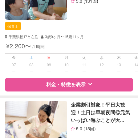
5.0
(131回)
（定期特典）
資格
企業型割引対象(旧内閣府補助対象)
自治体届出済ベビーシッター
ドゥーラ協会認定産後ドゥーラ
保育士
対応可能/特徴
送迎サポート
千葉県松戸市在住
3歳0ヶ月〜15歳11ヶ月
子育て経験
¥2,200〜
/1時間
病児対応
病児、病後児、ともに不可
金
土
日
月
火
水
木
07
08
09
10
11
12
13
1
障がい児対応
対応可否は個別に相談
ー
ー
ー
ー
ー
ー
ー
料金・特徴を表示
レッスン
なし
定期予約
お引き受けしていません
特徴
料金
レビュー
企業割引対象！平日大歓
迎！土日は早朝夜間◎元気
お子様の撮影
対応不可
いっぱい遊ぶことが大...
サポートの特徴
（定期特典）
5.0
(15回)
資格
自治体届出済ベビーシッター