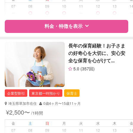
子育て経験
07
08
09
10
11
12
13
1
ー
ー
病児対応
病児、病後児、ともに不可
料金・特徴を表示
障がい児対応
対応可否は個別に相談
特徴
料金
レビュー
長年の保育経験！お子さま
レッスン
なし
の好奇心を大切に、安心安
全な保育を心がけて...
定期予約
可能
サポートの特徴
5.0
(357回)
お子様の撮影
対応不可
資格
企業型割引対象(旧内閣府補助対象)
（定期特典）
自治体届出済ベビーシッター
看護師
企業型割引
東京都一時預かり
保育士
対応可能/特徴
送迎サポート
埼玉県草加市在住
0歳4ヶ月〜15歳11ヶ月
夜間対応
¥2,500〜
/1時間
お泊まり保育
子育て経験
金
土
日
月
火
水
木
07
08
09
10
11
12
13
1