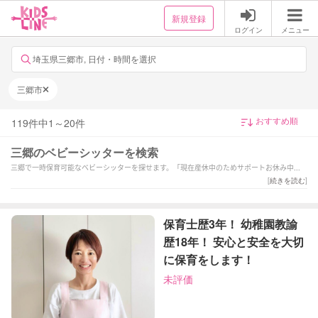
新規登録
ログイン
メニュー
埼玉県三郷市, 日付・時間を選択
三郷市
119
件中
1
～
20
件
三郷のベビーシッターを検索
三郷で一時保育可能なベビーシッターを探せます。「現在産休中のためサポートお休み中で
す(8月に出産予定)」「【東京BS、企業型割引券対象サポーター】保育士歴5年間、シッター
[
続きを読む
]
歴2年！」「看護師資格あり不登校のお子さま、ペアレントさまにも寄り添います」などの強
みを持つシッターが対応いたします。三郷の当日の予約や緊急時、夜間や深夜早朝などの一
時保育も可能です。1時間だけの短時間のシッター利用から保育園へのお迎え・送迎、病児保
保育士歴3年！ 幼稚園教諭
育や病後児の保育もお任せください。ご予算や依頼内容に合わせてサポーターが選べます。
歴18年！ 安心と安全を大切
新生児(0歳)や乳児などの赤ちゃんから小学生以上のお子様まで幅広い年齢へ対応可能です。
土日祝日だけベビーシッターをお願いしたいといったご要望や毎日の利用などの定期利用サ
に保育をします！
ービスもございます。
未評価