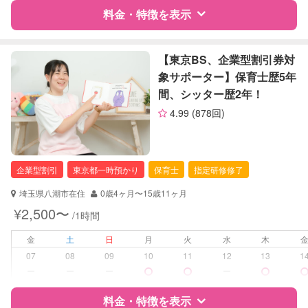
病児対応
病児、病後児、ともに不可
料金・特徴を表示
障がい児対応
対応可否は個別に相談
特徴
料金
レビュー
【東京BS、企業型割引券対
象サポーター】保育士歴5年
レッスン
英語レッスン
スポーツレッスン
間、シッター歴2年！
サポートの特徴
絵・工作レッスン
4.99
(878回)
その他
資格
企業型割引対象(旧内閣府補助対象)
自治体届出済ベビーシッター
定期予約
可能
保育士
企業型割引
東京都一時預かり
保育士
指定研修修了
全国保育サービス協会(ACSA)認定ベ
お子様の撮影
対応可能
ビーシッター
埼玉県八潮市在住
0歳4ヶ月〜15歳11ヶ月
（定期特典）
¥2,500〜
/1時間
対応可能/特徴
送迎サポート
外国語対応
金
土
日
月
火
水
木
子育て経験
07
08
09
10
11
12
13
1
ー
ー
ー
ー
病児対応
病児、病後児、ともに不可
料金・特徴を表示