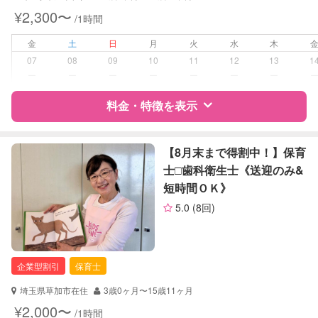
¥2,300〜
/1時間
対応可能/特徴
送迎サポート
子育て経験
金
土
日
月
火
水
木
07
08
09
10
11
12
13
1
病児対応
病児、病後児、ともに不可
ー
ー
ー
ー
ー
ー
ー
料金・特徴を表示
障がい児対応
対応可否は個別に相談
レッスン
なし
特徴
料金
レビュー
【8月末まで得割中！】保育
士□️歯科衛生士《送迎のみ&
定期予約
可能
短時間ＯＫ》
サポートの特徴
5.0
(8回)
お子様の撮影
対応不可
資格
企業型割引対象(旧内閣府補助対象)
（定期特典）
自治体届出済ベビーシッター
保育士
企業型割引
保育士
幼稚園教諭
埼玉県草加市在住
3歳0ヶ月〜15歳11ヶ月
対応可能/特徴
送迎サポート
¥2,000〜
/1時間