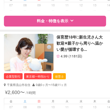
障がい児対応
対応可否は個別に相談
07
08
09
10
11
12
13
1
ー
ー
ー
ー
ー
ー
ー
レッスン
なし
料金・特徴を表示
定期予約
お引き受けしていません
特徴
料金
レビュー
保育歴18年□︎新生児さん大
お子様の撮影
対応不可
歓迎✶親子から周りへ温か
（定期特典）
い愛が循環する...
サポートの特徴
4.99
(1181回)
資格
企業型割引対象(旧内閣府補助対象)
自治体届出済ベビーシッター
企業型割引
東京都一時預かり
保育士
対応可能/特徴
送迎サポート
早朝対応
千葉県流山市在住
0歳0ヶ月〜15歳11ヶ月
外国語対応
¥2,600〜
/1時間
子育て経験
金
土
日
月
火
水
木
病児対応
病児、病後児、ともに不可
07
08
09
10
11
12
13
1