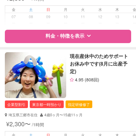
早朝対応
夜間対応
金
土
日
月
火
水
木
お泊まり保育
07
08
09
10
11
12
13
1
ー
ー
ー
ー
ー
ー
ー
病児対応
病児、病後児、ともに不可
料金・特徴を表示
障がい児対応
対応可否は個別に相談
特徴
料金
レビュー
現在産休中のためサポート
レッスン
音楽レッスン
お休み中です(8月に出産予
スポーツレッスン
定)
絵・工作レッスン
サポートの特徴
4.95
(808回)
定期予約
可能
資格
自治体届出済ベビーシッター
保育士
幼稚園教諭
お子様の撮影
対応可能
企業型割引
東京都一時預かり
指定研修修了
（定期特典）
対応可能/特徴
子育て経験
埼玉県三郷市在住
4歳0ヶ月〜15歳11ヶ月
¥2,300〜
/1時間
病児対応
病児、病後児、ともに不可
金
土
日
月
火
水
木