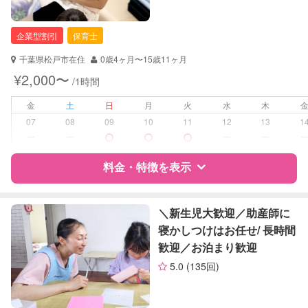
保育士
幼稚園教諭
企業型割引
保育士
対応可能/特徴
送迎サポート
千葉県松戸市在住
0歳4ヶ月〜15歳11ヶ月
早朝対応
¥2,000〜
/1時間
夜間対応
お泊まり保育
金
土
日
月
火
水
木
子育て経験
07
08
09
10
11
12
13
1
ー
ー
ー
ー
病児対応
病児、病後児、ともに不可
料金・特徴を表示
障がい児対応
対応可否は個別に相談
特徴
料金
レビュー
＼新生児大歓迎／助産師に
レッスン
なし
寝かしつけはお任せ/ 長時間
歓迎／お泊まり歓迎
定期予約
可能
サポートの特徴
5.0
(135回)
お子様の撮影
対応可能
資格
企業型割引対象(旧内閣府補助対象)
（定期特典）
自治体届出済ベビーシッター