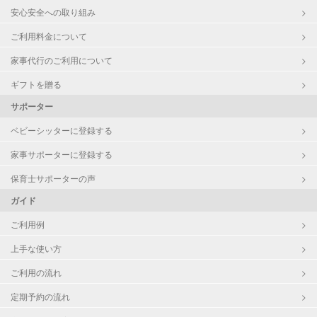
対応可否は個別に相談
安心安全への取り組み
レッスン
なし
ご利用料金について
家事代行のご利用について
定期予約
お引き受けしていません
ギフトを贈る
お子様の撮影
対応不可
サポーター
（定期特典）
ベビーシッターに登録する
家事サポーターに登録する
保育士サポーターの声
ガイド
ご利用例
上手な使い方
ご利用の流れ
定期予約の流れ