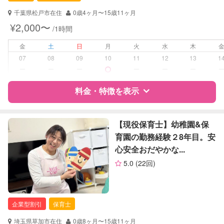
千葉県松戸市在住
0歳4ヶ月〜15歳11ヶ月
対応可能/特徴
早朝対応
¥2,000〜
/1時間
夜間対応
お泊まり保育
金
土
日
月
火
水
木
子育て経験
07
08
09
10
11
12
13
1
ー
ー
ー
ー
ー
ー
病児対応
病児、病後児、ともに不可
料金・特徴を表示
障がい児対応
対応可否は個別に相談
特徴
料金
レビュー
【現役保育士】幼稚園&保
レッスン
なし
育園の勤務経験２8年目。安
心安全おだやかな...
定期予約
可能
サポートの特徴
5.0
(22回)
お子様の撮影
対応可能
資格
自治体届出済ベビーシッター
（定期特典）
保育士
幼稚園教諭
企業型割引
保育士
全国保育サービス協会(ACSA)認定ベ
ビーシッター
埼玉県草加市在住
0歳8ヶ月〜15歳11ヶ月