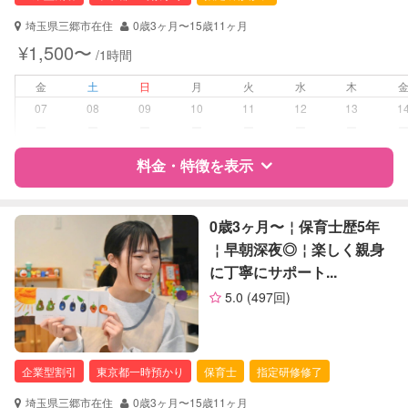
対応可能/特徴
なし
埼玉県三郷市在住
0歳3ヶ月〜15歳11ヶ月
¥1,500〜
/1時間
病児対応
病児、病後児、ともに不可
金
土
日
月
火
水
木
障がい児対応
対応可否は個別に相談
07
08
09
10
11
12
13
1
ー
ー
ー
ー
ー
ー
ー
レッスン
なし
料金・特徴を表示
定期予約
可能
特徴
料金
レビュー
0歳3ヶ月〜￤保育士歴5年
お子様の撮影
対応不可
￤早朝深夜◎￤楽しく親身
（定期特典）
に丁寧にサポート...
サポートの特徴
5.0
(497回)
資格
企業型割引対象(旧内閣府補助対象)
自治体届出済ベビーシッター
企業型割引
東京都一時預かり
保育士
指定研修修了
対応可能/特徴
送迎サポート
子育て経験
埼玉県三郷市在住
0歳3ヶ月〜15歳11ヶ月