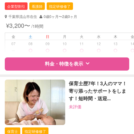
保育士
企業型割引
看護師
指定研修修了
対応可能/特徴
送迎サポート
千葉県流山市在住
0歳0ヶ月〜2歳0ヶ月
早朝対応
¥3,200〜
/1時間
夜間対応
お泊まり保育
金
土
日
月
火
水
木
子育て経験
07
08
09
10
11
12
13
1
ー
病児対応
病児、病後児、ともに不可
料金・特徴を表示
障がい児対応
対応可否は個別に相談
特徴
料金
レビュー
保育士歴7年！3人のママ！
レッスン
絵・工作レッスン
寄り添ったサポートをしま
す！短時間・送迎...
定期予約
可能
サポートの特徴
未評価
お子様の撮影
対応不可
資格
企業型割引対象(旧内閣府補助対象)
（定期特典）
自治体届出済ベビーシッター
看護師
保育士
指定研修修了
助産師