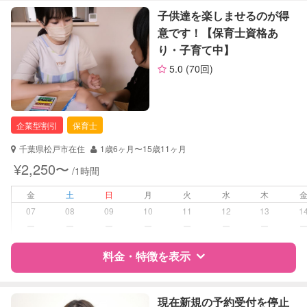
障がい児対応
対応可否は個別に相談
特徴
料金
レビュー
子供達を楽しませるのが得
意です！【保育士資格あ
レッスン
なし
り・子育て中】
サポートの特徴
定期予約
可能
5.0
(70回)
資格
企業型割引対象(旧内閣府補助対象)
自治体届出済ベビーシッター
お子様の撮影
対応不可
ドゥーラ協会認定産後ドゥーラ
（定期特典）
企業型割引
保育士
対応可能/特徴
子育て経験
千葉県松戸市在住
1歳6ヶ月〜15歳11ヶ月
¥2,250〜
/1時間
病児対応
病児、病後児、ともに不可
金
土
日
月
火
水
木
障がい児対応
対応可否は個別に相談
07
08
09
10
11
12
13
1
ー
ー
ー
ー
ー
ー
ー
レッスン
その他
料金・特徴を表示
定期予約
お引き受けしていません
特徴
料金
レビュー
現在新規の予約受付を停止