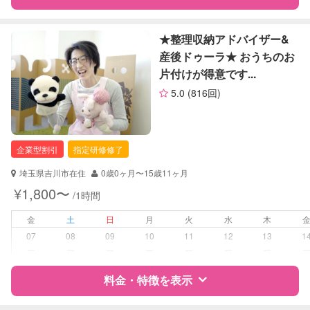
障がい児対応
対応可否は個別に相談
特徴
料金
レビュー
★整理収納アドバイザー&
レッスン
なし
産後ドゥーラ★ おうちのお
片付けが得意です...
定期予約
お引き受けしていません
サポートの特徴
5.0
(816回)
お子様の撮影
対応不可
資格
企業型割引対象(旧内閣府補助対象)
（定期特典）
自治体届出済ベビーシッター
保育士
企業型割引
指定研修修了
幼稚園教諭
全国保育サービス協会(ACSA)認定ベ
埼玉県吉川市在住
0歳0ヶ月〜15歳11ヶ月
ビーシッター
¥1,800〜
/1時間
対応可能/特徴
送迎サポート
金
土
日
月
火
水
木
早朝対応
07
08
09
10
11
12
13
1
夜間対応
ー
ー
ー
ー
ー
ー
ー
病児対応
料金・特徴を表示
病児、病後児、ともに不可