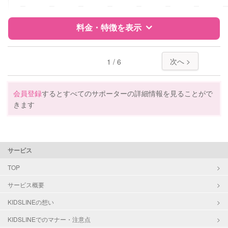
病児対応
病児、病後児、ともに不可
ー
ー
ー
ー
ー
ー
ー
料金・特徴を表示
障がい児対応
対応可否は個別に相談
レッスン
なし
特徴
料金
レビュー
次へ >
1 / 6
定期予約
可能
サポートの特徴
会員登録
するとすべてのサポーターの詳細情報を見ることがで
お子様の撮影
対応不可
きます
資格
企業型割引対象(旧内閣府補助対象)
（定期特典）
自治体届出済ベビーシッター
保育士
サービス
対応可能/特徴
早朝対応
TOP
夜間対応
子育て経験
サービス概要
KIDSLINEの想い
病児対応
病児、病後児、ともに不可
KIDSLINEでのマナー・注意点
障がい児対応