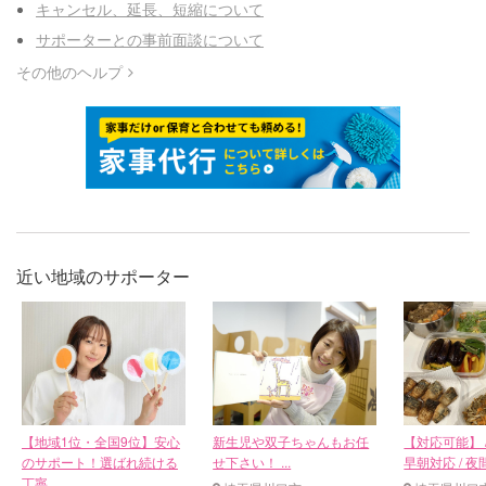
キャンセル、延長、短縮について
サポーターとの事前面談について
その他のヘルプ
近い地域のサポーター
【地域1位・全国9位】安心
新生児や双子ちゃんもお任
【対応可能】 / 
のサポート！選ばれ続ける
せ下さい！ ...
早朝対応 / 
丁寧...