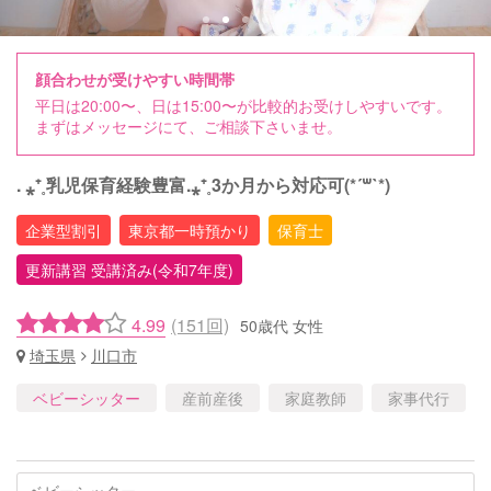
顔合わせが受けやすい時間帯
平日は20:00〜、日は15:00〜が比較的お受けしやすいです。
まずはメッセージにて、ご相談下さいませ。
. ⁎⁺˳乳児保育経験豊富.⁎⁺˳3か月から対応可(*´꒳`*)
企業型割引
東京都一時預かり
保育士
更新講習 受講済み(令和7年度)
4.99
(151回)
50歳代 女性
埼玉県
川口市
ベビーシッター
産前産後
家庭教師
家事代行
ベビーシッター