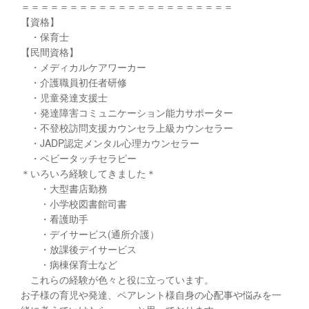
＝＝＝＝＝＝＝＝＝＝＝＝＝＝＝＝＝＝＝＝＝＝
【資格】
・保育士
【民間資格】
・メディカルケアワーカー
・介護職員初任者研修
・児童発達支援士
・発達障害コミュニケーション能力サポーター
・不登校訪問支援カウンセラ上級カウンセラー
・JADP認定メンタル心理カウンセラー
・ベビータッチセラピー
＊いろいろ経験してきました＊
・大型書店勤務
・小学校図書館司書
・看護助手
・デイサービス(通所介護）
・放課後デイサービス
・病棟保育士など
これらの経験が色々と役に立っています。
お子様の育児や発達、ペアレント様自身の心配事や悩みを一