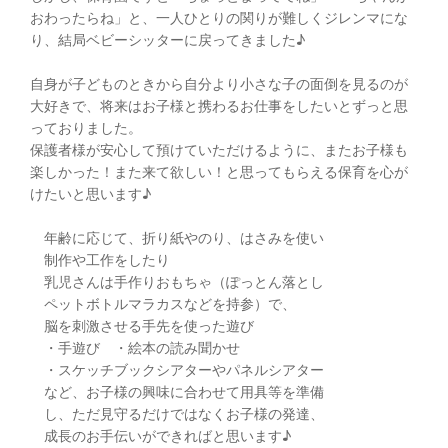
おわったらね」と、一人ひとりの関りが難しくジレンマにな
り、結局ベビーシッターに戻ってきました♪
自身が子どものときから自分より小さな子の面倒を見るのが
大好きで、将来はお子様と携わるお仕事をしたいとずっと思
っておりました。
保護者様が安心して預けていただけるように、またお子様も
楽しかった！また来て欲しい！と思ってもらえる保育を心が
けたいと思います♪
年齢に応じて、折り紙やのり、はさみを使い
制作や工作をしたり
乳児さんは手作りおもちゃ（ぽっとん落とし
ペットボトルマラカスなどを持参）で、
脳を刺激させる手先を使った遊び
・手遊び ・絵本の読み聞かせ
・スケッチブックシアターやパネルシアター
など、お子様の興味に合わせて用具等を準備
し、ただ見守るだけではなくお子様の発達、
成長のお手伝いができればと思います♪