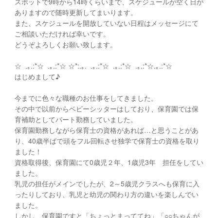
スポットで9時から14時くらいまで、スケジュールが空く日が
ありますので随時更新してまいります。
また、スケジュールを開放していない日程はメッセージにて
ご相談いただければ幸いです。
どうぞよろしくお願い致します。
☆ .｡.:*☆ .｡.:*☆ ☆*:.｡. .｡.:*☆ .｡.:*☆ .｡.:*☆.｡.:*☆
はじめまして♪
今までに色々な職種のお仕事をしてきました。
その中で以前からベビーシッターはしており、保育園では保
育補助としてパート勤務していました。
保育園勤務しながら保育士の資格があれば…と思うことがあ
り、40歳半ばで頭をフル回転させ独学で保育士の資格を取り
ました！
資格取得後、保育園にて0歳児２年、1歳児3年 担任をしてい
ました。
乳児の担任がメインでしたが、2～5歳児クラスへも保育に入
ったりしており、乳児と幼児の関わり方の違いを楽しんでい
ました。
しかし、保育園ですと「ちょっとまっててね」「○○ちゃんが