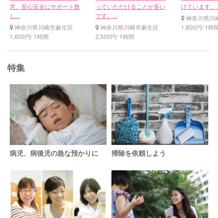
意、安心安全にサポート致
っていただけることが多い
けています。..
し...
です。...
神奈川県川
神奈川県川崎市麻生区
神奈川県川崎市麻生区
1,800円/ 1時
1,600円/ 1時間
2,500円/ 1時間
特集
病児、病後児の急な預かりに
掃除を依頼しよう