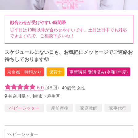
顔合わせが受けやすい時間帯
◎平日は19時以降が合わせやすいです。土日は日中でも対応
できますので、ご相談下さいね！
スケジュールにない日も、お気軽にメッセージでご連絡お
待ちしております◎
東京都一時預かり
保育士
更新講習 受講済み(令和7年度)
5.0
(48回)
40歳代 女性
神奈川県
川崎市
麻生区
ベビーシッター
産前産後
家庭教師
家事代行
ベビーシッター