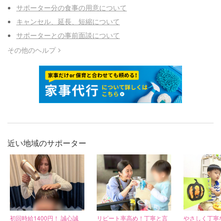
サポーター分の食事の用意について
キャンセル、延長、短縮について
サポーターとの事前面談について
その他のヘルプ
近い地域のサポーター
初回時給1400円！ 誠心誠
リピート率高め！丁寧と言
やさしく丁寧