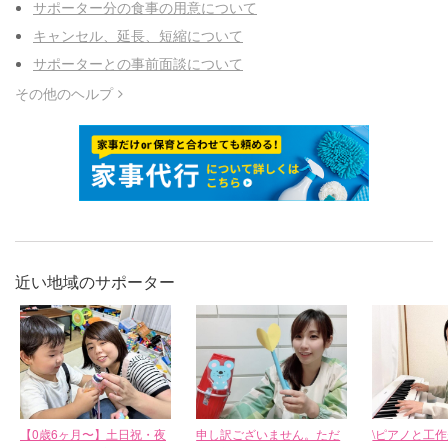
サポーター分の食事の用意について
キャンセル、延長、短縮について
サポーターとの事前面談について
その他のヘルプ
近い地域のサポーター
【0歳6ヶ月〜】土日祝・夜
申し訳ございません。ただ
\ピアノと工作