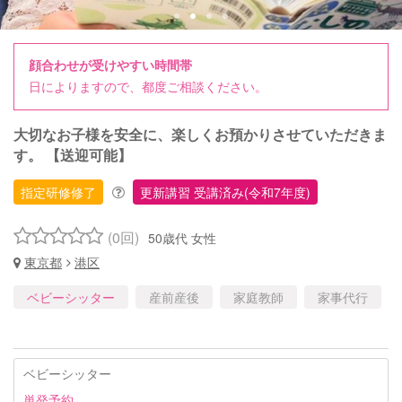
顔合わせが受けやすい時間帯
日によりますので、都度ご相談ください。
大切なお子様を安全に、楽しくお預かりさせていただきま
す。 【送迎可能】
指定研修修了
更新講習 受講済み(令和7年度)
(0回)
50歳代 女性
東京都
港区
ベビーシッター
産前産後
家庭教師
家事代行
ベビーシッター
単発予約