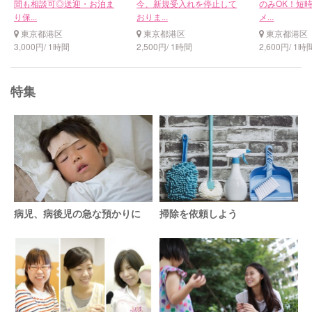
間も相談可◎送迎・お泊ま
今、新規受入れを停止して
のみOK！短
り保...
おりま...
メ...
東京都港区
東京都港区
東京都港区
3,000円/ 1時間
2,500円/ 1時間
2,600円/ 1時
特集
病児、病後児の急な預かりに
掃除を依頼しよう