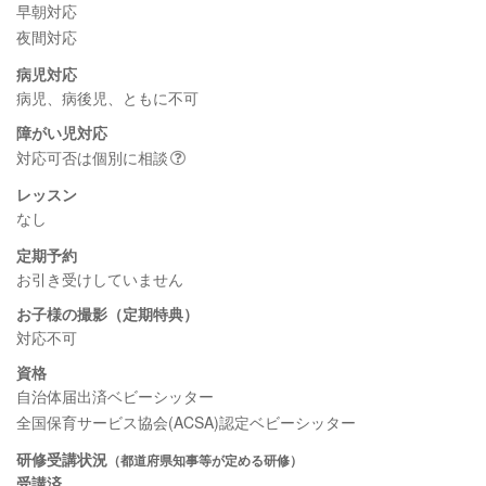
早朝対応
夜間対応
病児対応
病児、病後児、ともに不可
障がい児対応
対応可否は個別に相談
レッスン
なし
定期予約
お引き受けしていません
お子様の撮影（定期特典）
対応不可
資格
自治体届出済ベビーシッター
全国保育サービス協会(ACSA)認定ベビーシッター
研修受講状況
（都道府県知事等が定める研修）
受講済