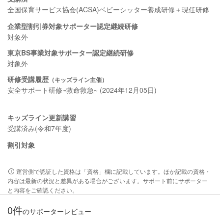
全国保育サービス協会(ACSA)ベビーシッター養成研修＋現任研修
企業型割引券対象サポーター認定継続研修
対象外
東京BS事業対象サポーター認定継続研修
対象外
研修受講履歴
（キッズライン主催）
安全サポート研修~救命救急~ (2024年12月05日)
キッズライン更新講習
受講済み(令和7年度)
割引対象
運営側で認証した資格は「資格」欄に記載しています。ほか記載の資格・
内容は最新の状況と差異がある場合がございます。サポート前にサポーター
と内容をご確認ください。
0件
のサポーターレビュー