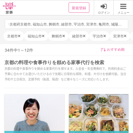
新規登録
ログイン
メニュー
京都府京都市, 福知山市, 舞鶴市, 綾部市, 宇治市, 宮津市, 亀岡市, 城陽市, 向日市, 長岡京市, 八幡市, 京田辺市, 京丹後市, 南丹市, 木津川市, 大山崎町, 久御山町, 井手町, 宇治田原町, 笠置町, 和束町, 精華町, 南山城村, 京丹波町, 伊根町, 与謝野町, 日付・時間を選択, 他2件
京都市
福知山市
舞鶴市
綾部市
宇治市
宮津市
34
件中
1
～
12
件
京都の料理や食事作りを頼める家事代行を検索
京都の料理や食事作りを頼める家事代行を探せます。入会金・年会費無料で、利用料金はご
予算に合わせてお選びいただけるので気軽に日常的な掃除、料理、片付けを依頼可能。当日
予約や土日祝日、定期予約（毎週、隔週）など様々なニーズに対応いたします。