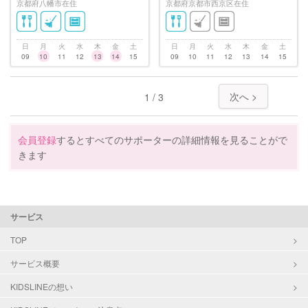
京都府八幡市在住
京都府京都市西京区在住
日
月
火
水
木
金
土
日
月
火
水
木
金
土
09
10
11
12
13
14
15
09
10
11
12
13
14
15
次へ >
1 / 3
会員登録
するとすべてのサポーターの詳細情報を見ることがで
きます
サービス
TOP
サービス概要
KIDSLINEの想い