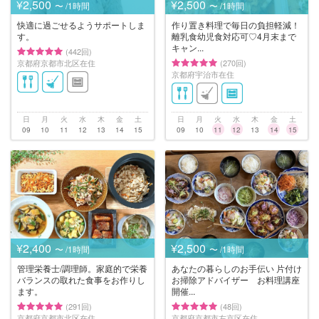
¥2,500
¥2,500
〜 /1時間
〜 /1時間
快適に過ごせるようサポートしま
作り置き料理で毎日の負担軽減！
す。
離乳食幼児食対応可♡4月末まで
キャン...
(442回)
京都府京都市北区在住
(270回)
京都府宇治市在住
日
月
火
水
木
金
土
日
月
火
水
木
金
土
09
10
11
12
13
14
15
09
10
11
12
13
14
15
¥2,400
¥2,500
〜 /1時間
〜 /1時間
管理栄養士/調理師。家庭的で栄養
あなたの暮らしのお手伝い 片付け
バランスの取れた食事をお作りし
お掃除アドバイザー お料理講座
ます。
開催...
(291回)
(48回)
京都府京都市北区在住
京都府京都市左京区在住