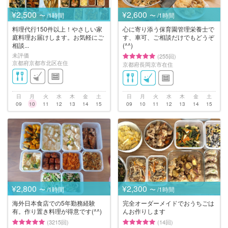
¥2,500
¥2,600
〜 /1時間
〜 /1時間
料理代行150件以上！やさしい家
心に寄り添う保育園管理栄養士で
庭料理お届けします。お気軽にご
す、車可、ご相談だけでもどうぞ
相談...
(^^)
未評価
(255回)
京都府京都市北区在住
京都府長岡京市在住
日
月
火
水
木
金
土
日
月
火
水
木
金
土
09
10
11
12
13
14
15
09
10
11
12
13
14
15
¥2,800
¥2,300
〜 /1時間
〜 /1時間
海外日本食店での5年勤務経験
完全オーダーメイドでおうちごは
有。作り置き料理が得意です(^^)
んお作りします
(3215回)
(14回)