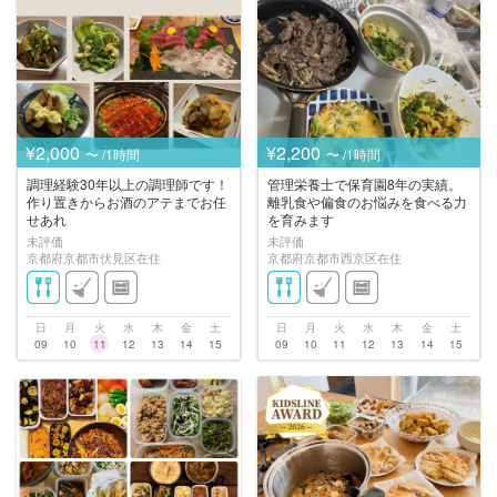
¥2,000
¥2,200
〜 /1時間
〜 /1時間
調理経験30年以上の調理師です！
管理栄養士で保育園8年の実績。
作り置きからお酒のアテまでお任
離乳食や偏食のお悩みを食べる力
せあれ
を育みます
未評価
未評価
京都府京都市伏見区在住
京都府京都市西京区在住
日
月
火
水
木
金
土
日
月
火
水
木
金
土
09
10
11
12
13
14
15
09
10
11
12
13
14
15