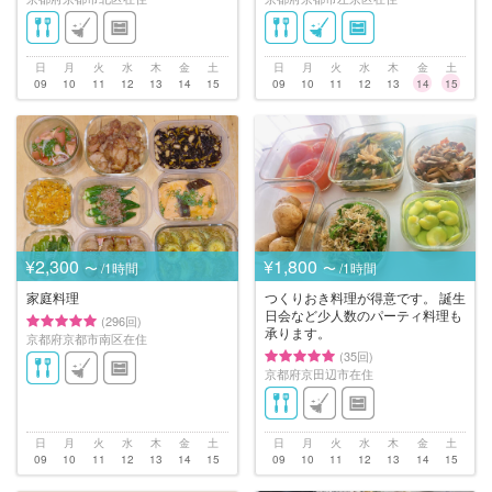
日
月
火
水
木
金
土
日
月
火
水
木
金
土
09
10
11
12
13
14
15
09
10
11
12
13
14
15
¥2,300
¥1,800
〜 /1時間
〜 /1時間
家庭料理
つくりおき料理が得意です。 誕生
日会など少人数のパーティ料理も
(296回)
承ります。
京都府京都市南区在住
(35回)
京都府京田辺市在住
日
月
火
水
木
金
土
日
月
火
水
木
金
土
09
10
11
12
13
14
15
09
10
11
12
13
14
15