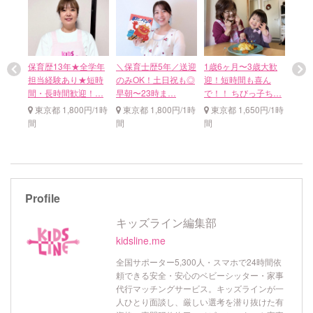
対応可
保育歴13年★全学年
＼保育士歴5年／送迎
1歳6ヶ月〜3歳大歓
保育
さん
担当経験あり★短時
のみOK！土日祝も◎
迎！短時間も喜ん
育士
ー…
間・長時間歓迎！…
早朝〜23時ま…
で！！ ちびっ子ち…
サポ
円/1時
東京都 1,800円/1時
東京都 1,800円/1時
東京都 1,650円/1時
千葉
間
間
間
間
Profile
キッズライン編集部
kidsline.me
全国サポーター5,300人・スマホで24時間依
頼できる安全・安心のベビーシッター・家事
代行マッチングサービス。キッズラインが一
人ひとり面談し、厳しい選考を潜り抜けた有