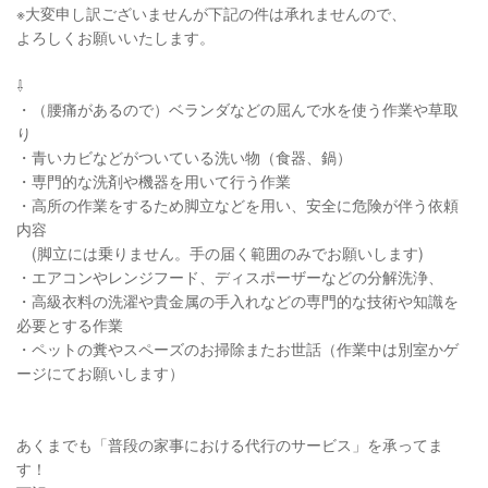
※大変申し訳ございませんが下記の件は承れませんので、
よろしくお願いいたします。
⇩
・（腰痛があるので）ベランダなどの屈んで水を使う作業や草取
り
・青いカビなどがついている洗い物（食器、鍋）
・専門的な洗剤や機器を用いて行う作業
・高所の作業をするため脚立などを用い、安全に危険が伴う依頼
内容
(脚立には乗りません。手の届く範囲のみでお願いします)
・エアコンやレンジフード、ディスポーザーなどの分解洗浄、
・高級衣料の洗濯や貴金属の手入れなどの専門的な技術や知識を
必要とする作業
・ペットの糞やスペーズのお掃除またお世話（作業中は別室かゲ
ージにてお願いします）
あくまでも「普段の家事における代行のサービス」を承ってま
す！