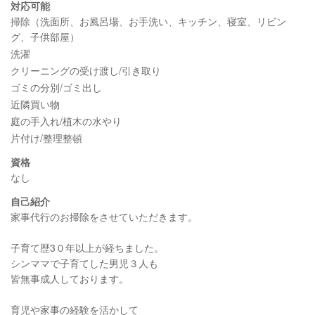
対応可能
掃除（洗面所、お風呂場、お手洗い、キッチン、寝室、リビン
グ、子供部屋）
洗濯
クリーニングの受け渡し/引き取り
ゴミの分別/ゴミ出し
近隣買い物
庭の手入れ/植木の水やり
片付け/整理整頓
資格
なし
自己紹介
家事代行のお掃除をさせていただきます。
子育て歴3０年以上が経ちました。
シンママで子育てした男児３人も
皆無事成人しております。
育児や家事の経験を活かして