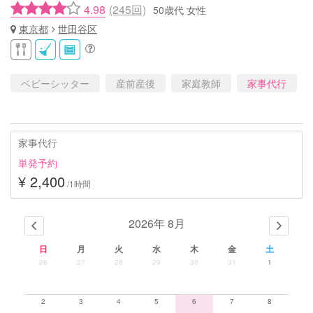
4.98
(245回)
50歳代 女性
東京都
世田谷区
ベビーシッター
産前産後
家庭教師
家事代行
家事代行
単発予約
¥ 2,400
/1時間
2026年 8月
日
月
火
水
木
金
土
26
27
28
29
30
31
1
2
3
4
5
6
7
8