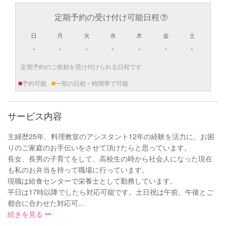
定期予約の受け付け可能日程
日
月
火
水
木
金
土
×
×
×
×
×
×
×
定期予約のご依頼を受け付けられる日程です
■
■
予約可能
一部の日程・時間帯で可能
サービス内容
主婦歴25年、料理教室のアシスタント12年の経験を活力に、お困
りのご家庭のお手伝いをさせて頂けたらと思っています。
長女、長男の子育てをして、高校生の時から社会人になった現在
も私のお弁当を持って職場に行っています。
現職は給食センターで栄養士として勤務しています。
平日は17時以降でしたら対応可能です。土日祝は午前、午後とご
都合に合わせた対応可...
続きを見る