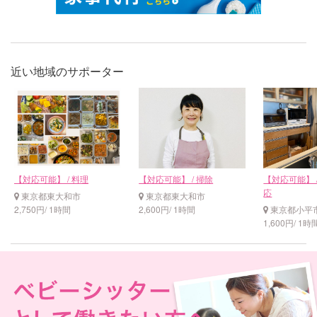
近い地域のサポーター
【対応可能】 / 料理
【対応可能】 / 掃除
【対応可能】 /
応
東京都東大和市
東京都東大和市
2,750円/ 1時間
2,600円/ 1時間
東京都小平
1,600円/ 1時