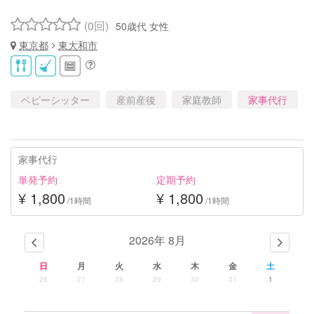
(0回)
50歳代 女性
東京都
東大和市
ベビーシッター
産前産後
家庭教師
家事代行
家事代行
単発予約
定期予約
¥ 1,800
¥ 1,800
/1時間
/1時間
2026年 8月
日
月
火
水
木
金
土
26
27
28
29
30
31
1