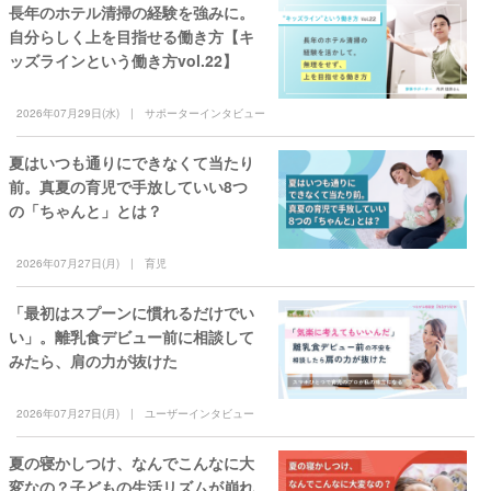
長年のホテル清掃の経験を強みに。
自分らしく上を目指せる働き方【キ
ッズラインという働き方vol.22】
2026年07月29日(水)
サポーターインタビュー
夏はいつも通りにできなくて当たり
前。真夏の育児で手放していい8つ
の「ちゃんと」とは？
2026年07月27日(月)
育児
「最初はスプーンに慣れるだけでい
い」。離乳食デビュー前に相談して
みたら、肩の力が抜けた
2026年07月27日(月)
ユーザーインタビュー
夏の寝かしつけ、なんでこんなに大
変なの？子どもの生活リズムが崩れ