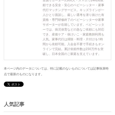
頼できる安全・安心のベビーシッター・家事
代行マッチングサービス。キッズラインが一
人ひとり面談し、厳しい選考を潜り抜けた有
資格・専門研修終了のベビーシッターや家事
サポーターが在籍しています。ベビーシッタ
ーでは、病児保育などの急なご依頼にも対応
でき、産後ケア・保けいこ・家庭教師利用も
人気。家事代行は掃除・料理・片付けを1時
間から依頼可能。入会金不要で手続きもオン
ラインで完結。累計依頼件数は230万件を突
破し、日本全国のご家庭を支えています。
本ページ内のデータについては、特に記載のないものについては記事執筆時
点で最新のものになります。
人気記事