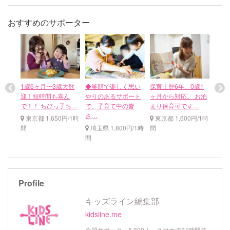
おすすめのサポーター
/現役
1歳6ヶ月〜3歳大歓
◆笑顔で楽しく思い
保育士歴6年。0歳1
保育
さん大
迎！短時間も喜ん
やりのあるサポート
ヶ月から対応。 お泊
担当
で！！ ちびっ子ち…
で、子育て中の皆
まり保育可です…
間・
さ…
円/1時
東京都 1,650円/1時
東京都 1,600円/1時
東京
間
埼玉県 1,800円/1時
間
間
間
Profile
キッズライン編集部
kidsline.me
全国サポーター5,300人・スマホで24時間依