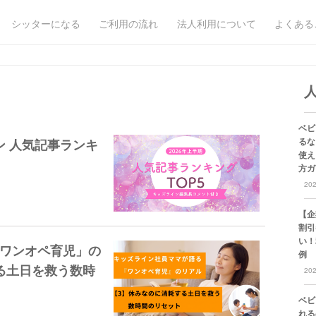
シッターになる
ご利用の流れ
法人利用について
よくある
ベビ
るな
ン 人気記事ランキ
使え
方ガ
20
【企
割引
い！
ワンオペ育児」の
例
る土日を救う数時
20
ベビ
れる