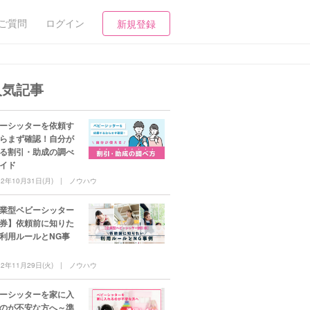
ご質問
ログイン
新規登録
人気記事
ーシッターを依頼す
らまず確認！自分が
る割引・助成の調べ
イド
22年10月31日(月)
ノウハウ
業型ベビーシッター
券】依頼前に知りた
利用ルールとNG事
22年11月29日(火)
ノウハウ
ーシッターを家に入
のが不安な方へ～準