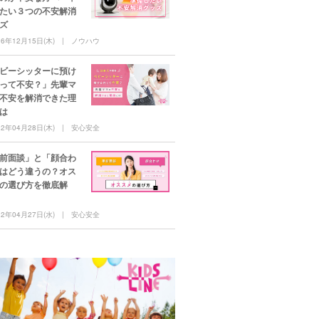
たい３つの不安解消
ズ
16年12月15日(木)
ノウハウ
ビーシッターに預け
って不安？」先輩マ
不安を解消できた理
は
22年04月28日(木)
安心安全
前面談」と「顔合わ
はどう違うの？オス
の選び方を徹底解
22年04月27日(水)
安心安全