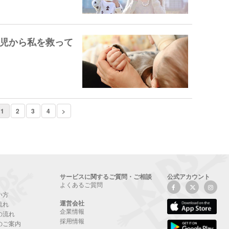
児から私を救って
1
2
3
4
>
サービスに関するご質問・ご相談
公式アカウント
よくあるご質問
い方
運営会社
流れ
企業情報
の流れ
採用情報
のご案内