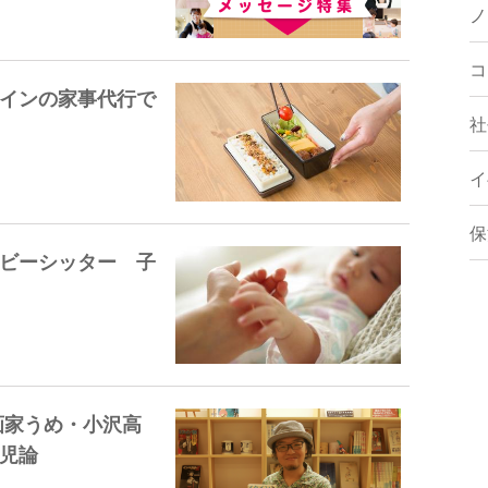
ノ
コ
インの家事代行で
社
イ
保
ビーシッター 子
画家うめ・小沢高
児論