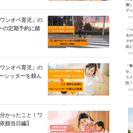
備し
グッ
20
ワンオペ育児」の
ーの定期予約に踏
「ベ
るの
マが
由と
20
「事
ワンオペ育児」の
せ」
ビーシッターを頼ん
スメ
説！
20
分かったこと！ワ
依頼当日編】