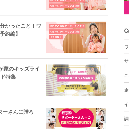
分かったこと！ワ
C
予約編】
ワ
サ
が家のキッズライ
ユ
ード特集
企
イ
ターさんに贈ろ
調