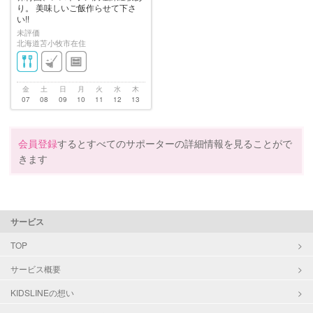
り。 美味しいご飯作らせて下さ
い!!
未評価
北海道苫小牧市在住
金
土
日
月
火
水
木
07
08
09
10
11
12
13
会員登録
するとすべてのサポーターの詳細情報を見ることがで
きます
サービス
TOP
サービス概要
KIDSLINEの想い