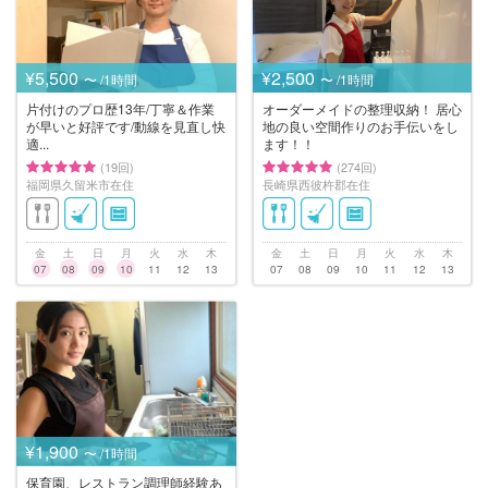
¥5,500
¥2,500
〜 /1時間
〜 /1時間
片付けのプロ歴13年/丁寧＆作業
オーダーメイドの整理収納！ 居心
が早いと好評です/動線を見直し快
地の良い空間作りのお手伝いをし
適...
ます！！
(19回)
(274回)
福岡県久留米市在住
長崎県西彼杵郡在住
金
土
日
月
火
水
木
金
土
日
月
火
水
木
07
08
09
10
11
12
13
07
08
09
10
11
12
13
¥1,900
〜 /1時間
保育園、レストラン調理師経験あ