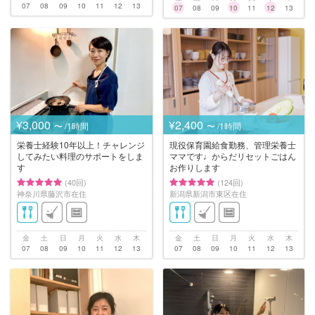
07
08
09
10
11
12
13
07
08
09
10
11
12
13
¥3,000
¥2,400
〜 /1時間
〜 /1時間
栄養士経験10年以上！チャレンジ
現役保育園給食勤務、管理栄養士
してみたい料理のサポートをしま
ママです♩からだリセットごはん
す
お作りします
(40回)
(124回)
神奈川県藤沢市在住
新潟県新潟市東区在住
金
土
日
月
火
水
木
金
土
日
月
火
水
木
07
08
09
10
11
12
13
07
08
09
10
11
12
13