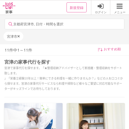
新規登録
ログイン
メニュー
京都府宮津市, 日付・時間を選択
宮津市
11
件中
1
～
11
件
宮津の家事代行を探す
宮津で家事代行を探せます。「★整理収納アドバイザーとして断捨離・整理収納をサポート
致します。
」「栄養士経験10年以上！簡単にできる料理を一緒に作りませんか？」などの人を口コミか
ら探せます。宮津の家事代行サービスなら料理や掃除など様々なご要望に対応可能なサポー
ターがキッズラインでお待ちしております。