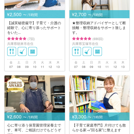
¥2,500
¥2,700
〜 /1時間
〜 /1時間
【誠実秘密厳守】子育て・介護の
★整理収納アドバイザーとして断
経験で、心に寄り添ったサポート
捨離・整理収納をサポート致しま
をいた...
す。
(7回)
(690回)
兵庫県朝来市在住
兵庫県宝塚市在住
金
土
日
月
火
水
木
金
土
日
月
火
水
木
07
08
09
10
11
12
13
07
08
09
10
11
12
13
¥2,600
¥3,300
〜 /1時間
〜 /1時間
心に寄り添う保育園管理栄養士で
【子育て家庭専門】片付けても散
す、車可、ご相談だけでもどうぞ
らかる家→"回る家"に整えます