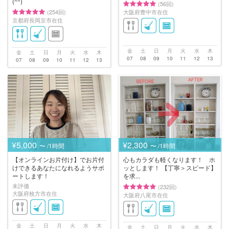
(^^)
(56回)
(254回)
大阪府豊中市在住
京都府長岡京市在住
金
土
日
月
火
水
木
金
土
日
月
火
水
木
07
08
09
10
11
12
13
07
08
09
10
11
12
13
¥5,000
¥2,300
〜 /1時間
〜 /1時間
【オンラインお片付け】でお片付
心もカラダも軽くなります！ ホ
けできるあなたになれるようサポ
ッとします！ 【丁寧＞スピード】
ートします！
を求...
未評価
(232回)
大阪府枚方市在住
大阪府八尾市在住
金
土
日
月
火
水
木
金
土
日
月
火
水
木