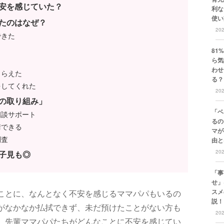
安を感じていた？
利な
使い
たのはなぜ？
20
できた
81
ら気
わせ
もらえた
る？
をしてくれた
20
の取り組み」
「ベ
相談サポート
るの
請できる
マが
調査
由と
20
子見も◎
「事
せ」
スメ
ことに、なんとなく不安を感じるママパパもいるの
説！
がなかなか払拭できず、未だ預けたことがない方も
20
、先輩ママパパたちがどんなことに不安を感じてい