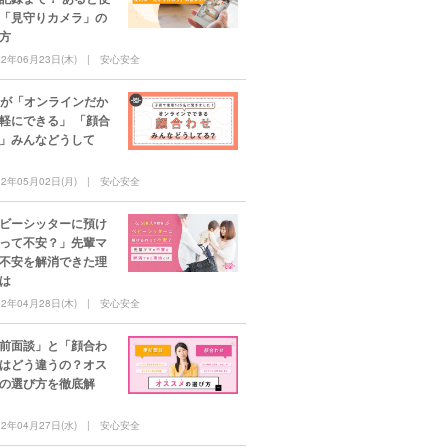
「見守りカメラ」の
方
22年06月23日(木)
安心安全
%が「オンラインだか
軽にできる」 「顔合
」みんなどうして
22年05月02日(月)
安心安全
ビーシッターに預け
って不安？」先輩マ
不安を解消できた理
は
22年04月28日(木)
安心安全
前面談」と「顔合わ
はどう違うの？オス
の選び方を徹底解
22年04月27日(水)
安心安全