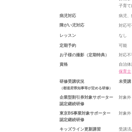
子育て
病児対応
病児、
障がい児対応
対応可
レッスン
なし
定期予約
可能
お子様の撮影（定期特典）
対応不
資格
自治体
保育士
研修受講状況
未受講
（都道府県知事等が定める研修）
企業型割引券対象サポーター
対象外
認定継続研修
東京BS事業対象サポーター
対象外
認定継続研修
キッズライン更新講習
受講済