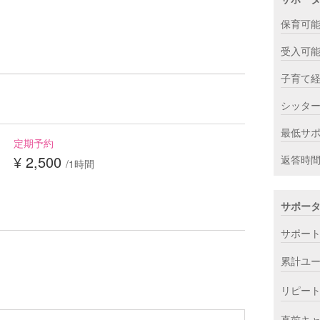
保育可
受入可
子育て
シッタ
最低サ
定期予約
¥ 2,500
返答時
/1時間
サポー
サポー
累計ユ
リピー
直前キ