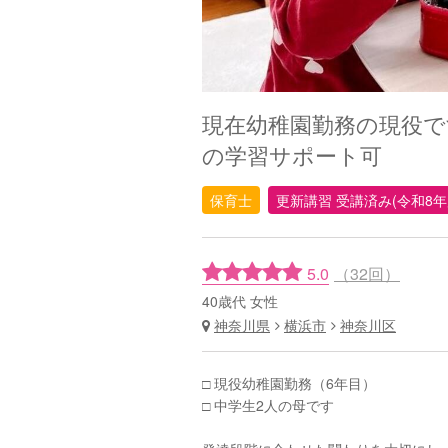
現在幼稚園勤務の現役で
の学習サポート可
保育士
更新講習 受講済み(令和8年
5.0
（32回）
40歳代 女性
神奈川県
横浜市
神奈川区
□ 現役幼稚園勤務（6年目）
□ 中学生2人の母です