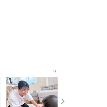
1
/
6