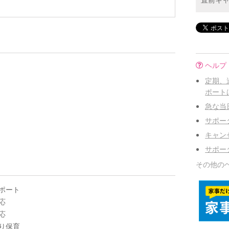
ヘルプ
定期、
ポート
急な当
サポー
キャン
サポー
その他の
ポート
応
応
り保育