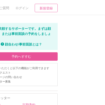
ご質問
ログイン
新規登録
依頼するサポーターです。まずは顔
、または事前面談の予約をしましょ
顔合わせ/事前面談とは？
予約へすすむ
いただくと以下の機能がご利用できます
クエスト
ージの問い合わせ
ター募集
シッター
約
定期予約