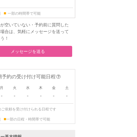
■
能
一部の時間帯で可能
時が空いていない・予約前に質問した
の場合は、気軽にメッセージを送って
ょう！
メッセージを送る
期予約の受け付け可能日程
月
火
水
木
金
土
×
×
×
×
×
×
のご依頼を受け付けられる日程です
■
能
一部の日程・時間帯で可能
ター基本情報