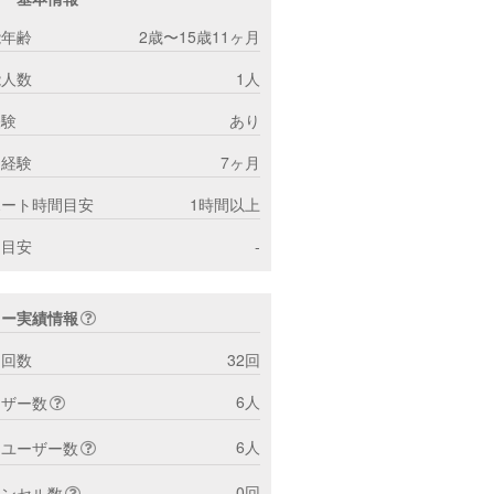
能年齢
2歳〜15歳11ヶ月
能人数
1人
経験
あり
ー経験
7ヶ月
ポート時間目安
1時間以上
間目安
-
ター実績情報
ト回数
32回
6人
ーザー数
6人
トユーザー数
0回
ャンセル数