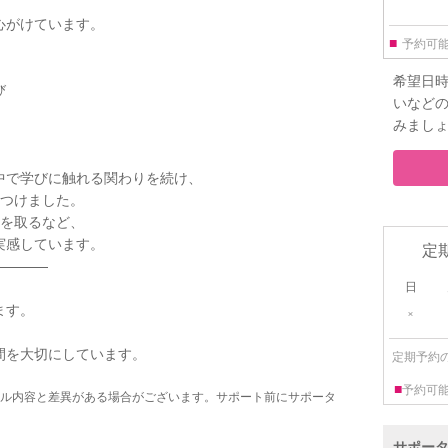
、
心がけています。
■
予約可
希望日
び
いなど
みまし
中で学びに触れる関わりを続け、
につけました。
位を取るなど、
実感しています。
定
————
日
ます。
×
間を大切にしています。
定期予約
■
予約可
ル内容と差異がある場合がございます。サポート前にサポータ
サポー