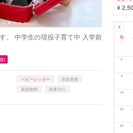
¥ 2,5
す。 中学生の現役子育て中 入学前
日
26
度)
2
9
ベビーシッター
産前産後
家庭教師
家事代行
16
23
30