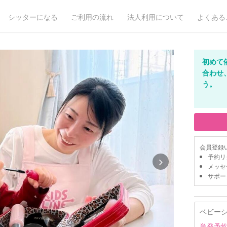
シッターになる
ご利用の流れ
法人利用について
よくある
初めて
合わせ
う。
会員登録
予約リ
メッセ
サポー
ベビー
単発予