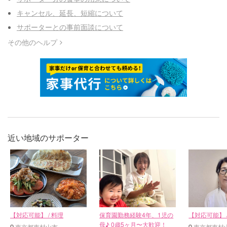
キャンセル、延長、短縮について
サポーターとの事前面談について
その他のヘルプ
近い地域のサポーター
【対応可能】 / 料理
保育園勤務経験4年、1児の
【対応可能】 /
母♪ 0歳5ヶ月〜大歓迎！
東京都東村山市
東京都東村