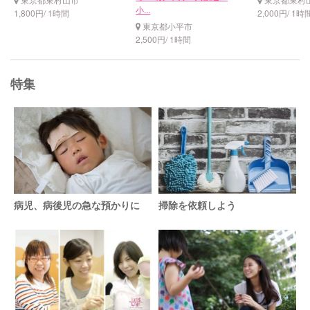
小...
1,800円/ 1時間
2,000円/ 1時
東京都小平市
2,500円/ 1時間
特集
病児、病後児の急な預かりに
掃除を依頼しよう