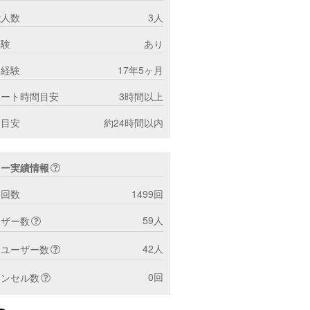
能人数
3人
経験
あり
ー経験
17年5ヶ月
ポート時間目安
3時間以上
間目安
約24時間以内
ター実績情報
ト回数
1499回
59人
ーザー数
42人
トユーザー数
0回
ャンセル数