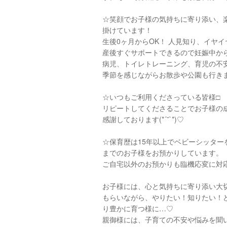
☆笑顔でお子様の気持ちに寄り添い、
掛けています！
生後0ヶ月からOK！ 人見知り、イヤ
産後すぐサポートできるので妊娠中か
病児、トイレトレーニング、育児の不安や相
季節を感じながらお散歩や公園も行き
☆いつもご利用くださっている皆様□︎
リピートしてくださることでお子様の
感謝しております(*´˘`*)♡
☆保育歴は15年以上でベビーシッター
までのお子様をお預かりしています。
ご自宅以外のお預かりも臨機応変に対
お子様には、心と気持ちに寄り添い大
もらいながら、やりたい！知りたい！
り豊かに育つ様に…♡
親御様には、子育ての不安や悩みを聞