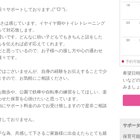
16
ポートしております⸜(*ˊᗜˋ*)⸝
変さは感じています。イヤイヤ期やトイレトレーニング
23
って対応致します。
賢いです。どんなに幼い子どもでもきちんと話をした
30
ちを伝えれば必ず応えてくれます。
だと思っているので、お子様への接し方や心の通わせ
様々です。
■
予約可
ではございませんが、自身の経験をお伝えすることで少
希望日
ますので、お気軽にご相談ください。
いなど
みまし
お散歩や、公園で鉄棒や自転車の練習をしてほしい、楽
わせた保育を心掛けたいと思っています。
内にサポート料金のみでお受け致しますので是非ご相談
けしておりません。
サポー
手な為、共感して下さるご家族様に出会えたらとても嬉
保育可