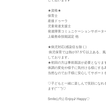
★資格★
保育士
産後ドゥーラ
児童発達支援士
発達障害コミュニケーションサポータ
上級救命技能認定 他
★病児対応(感染症を除く)
病児保育では熱が37.5℃以上ある、
しております。
★初回の方は事前面談が必要となりま
体調の変化や様子に気付ける様にする
当然なのでお子様に安心してサポート
♡子どもと一緒に楽しんで笑顔になれ
ます(*´˘`*)♡
Smile(≧∇≦) Enjoy♪ Happy♡