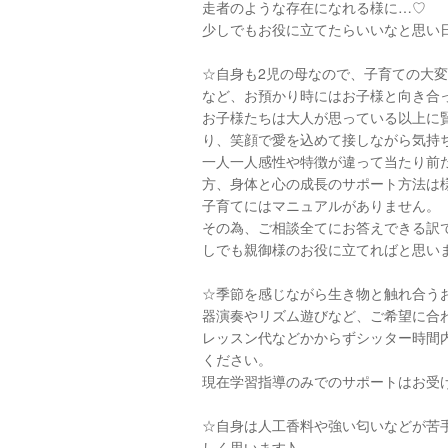
走者のような存在になれる様に…♡
少しでもお役に立てたらいいなと思い日々サ
☆自身も2児の母なので、子育ての大
など、お預かり時にはお子様と向き合
お子様たちは大人が思っている以上に
り、笑顔で愛を込めて接しながら気持
一人一人感性や特徴が違って当たり前
方、身体と心の成長のサポート方法は
子育てにはマニュアルがありません。
その為、ご相談全てにお答えできる訳
しでも親御様のお役に立てればと思い
☆季節を感じながら生き物と触れ合う
器演奏やリズム遊びなど、ご希望に合
レッスン代などかからずシッター時間
ください。
現在学習指導のみでのサポートはお受
☆自身は人工香料や強い匂いなどが苦
しく思います♪