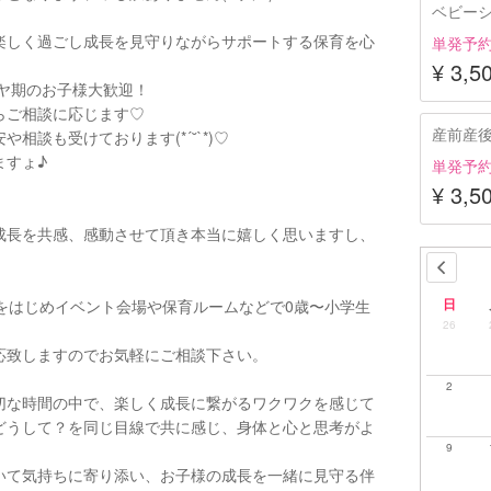
ベビー
楽しく過ごし成長を見守りながらサポートする保育を心
単発予
¥ 3,5
イヤ期のお子様大歓迎！
らご相談に応じます♡
産前産
談も受けております(*´˘`*)♡
ますょ♪
単発予
¥ 3,5
成長を共感、感動させて頂き本当に嬉しく思いますし、
日
をはじめイベント会場や保育ルームなどで0歳〜小学生
26
応致しますのでお気軽にご相談下さい。
2
切な時間の中で、楽しく成長に繋がるワクワクを感じて
どうして？を同じ目線で共に感じ、身体と心と思考がよ
9
いて気持ちに寄り添い、お子様の成長を一緒に見守る伴