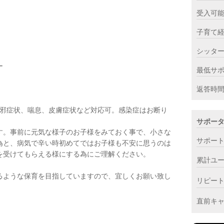
受入可
子育て
シッタ
ー
最低サ
返答時
風邪症状、喘息、皮膚症状など対応可。感染症はお断り
サポー
す。事前に元気な様子のお子様をみておく事で、小さな
サポー
為と、病気で辛い時初めてではお子様も不安に思うのは
を受けてもらえる様にする為にご理解ください。
累計ユ
るような保育を目指していますので、宜しくお願い致し
リピー
直前キ