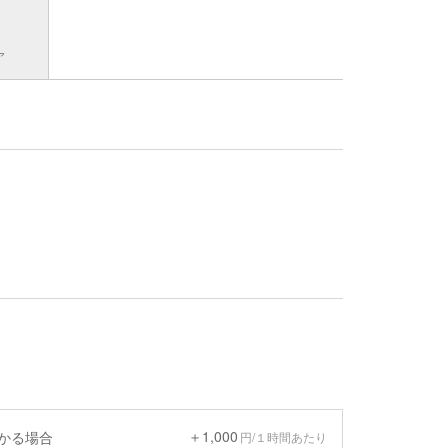
ア
＋1,000
預かる場合
円/１時間あたり