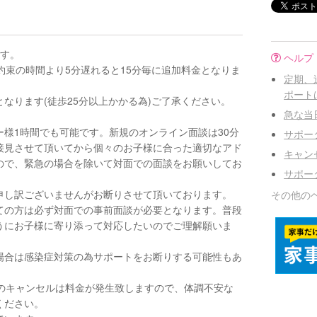
ます。
ヘルプ
約束の時間より5分遅れると15分毎に追加料金となりま
定期、
ポート
なります(徒歩25分以上かかる為)ご了承ください。
急な当
。
様1時間でも可能です。新規のオンライン面談は30分
サポー
接見させて頂いてから個々のお子様に合った適切なアド
キャン
ので、緊急の場合を除いて対面での面談をお願いしてお
サポー
申し訳ございませんがお断りさせて頂いております。
その他の
ての方は必ず対面での事前面談が必要となります。普段
うにお子様に寄り添って対応したいのでご理解願いま
る場合は感染症対策の為サポートをお断りする可能性もあ
内のキャンセルは料金が発生致しますので、体調不安な
ください。