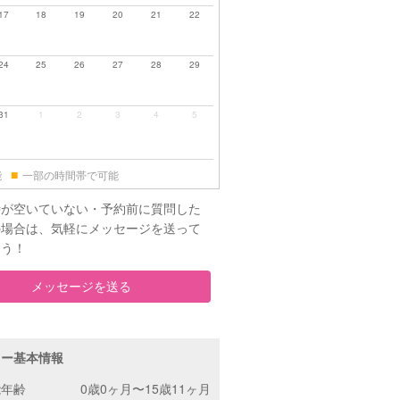
17
18
19
20
21
22
24
25
26
27
28
29
31
1
2
3
4
5
■
能
一部の時間帯で可能
時が空いていない・予約前に質問した
の場合は、気軽にメッセージを送って
ょう！
メッセージを送る
ター基本情報
能年齢
0歳0ヶ月〜15歳11ヶ月