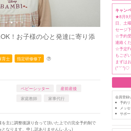
キャン
★8月9
日、土
セージ下
児OK！お子様の心と発達に寄り添
☆予約
連絡くだ
♡
☆予定F
もござ
保育士
指定研修修了
まずは
(*´˘`*)♡
ベビーシッター
産前産後
会員登録
家庭教師
家事代行
予約リ
メッセ
サポー
様を主に調整後譲り合って頂いた上での完全予約制で
ります、申し訳ありません(｡-人-｡) ‬