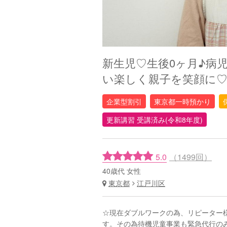
新生児♡生後0ヶ月♪病
い楽しく親子を笑顔に
企業型割引
東京都一時預かり
更新講習 受講済み(令和8年度)
5.0
（1499回）
40歳代 女性
東京都
江戸川区
☆現在ダブルワークの為、リピーター
す。その為待機児童事業も緊急代行のみとな