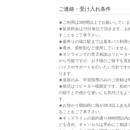
ご連絡・受け入れ条件
★ご利用は3時間以上でお願いしてい
★延長料金は15分単位で頂きます。お
すことをご了承下さい。
★最寄りの瑞江駅までは基本バス利用と
★香水、柔軟剤など使用していません
★オンラインでの育児相談はリピーター
から可能ですが、お子様のご様子を直
バイスやサポートを行いたい方針です
ります。
★送迎のみ、学習指導のみのご依頼は
★病児はリピーター様限定です。初め
の様子との僅かな違いにも気付けるよ
す。
★お預かり開始時に熱が38.5以上あ
ることをご了承下さい。
★キッズラインの規約通り48時間以
ども含め、キャンセルは早めにご相談