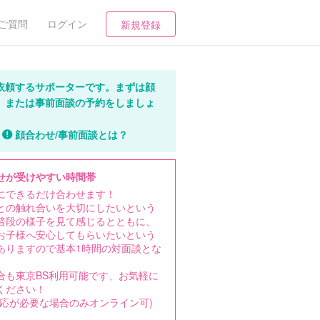
ご質問
ログイン
新規登録
依頼するサポーターです。まずは顔
、または事前面談の予約をしましょ
顔合わせ/事前面談とは？
せが受けやすい時間帯
にできるだけ合わせます！
との触れ合いを大切にしたいという
普段の様子を見て感じるとともに、
お子様へ安心してもらいたいという
ありますので基本1時間の対面談とな
。
合も東京BS利用可能です、お気軽に
ください！
対応が必要な場合のみオンライン可)