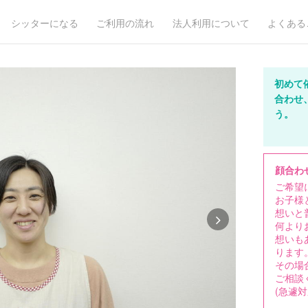
シッターになる
ご利用の流れ
法人利用について
よくある
初めて
合わせ
う。
顔合わ
ご希望
お子様
想いと
何より
想いも
ります
その場
ご相談
(急遽