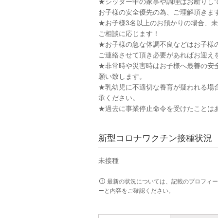
★シッター中の家事や調理はお断りし
お子様の安全優先の為、ご理解頂きま
★お子様3名以上のお預かりの場合、
ご相談に応じます！
★お子様の急な体調不良などはお子様
ご連絡させて頂き必要があればお迎え
★非常時や災害時はお子様へ最善の安全
願い致します。
★乳幼児に不適切な養育が疑われる場
承ください。
★過去に事業停止命令を受けたことは
新型コロナワクチン接種状況
未接種
最新の状況については、記載のプロフィー
ーと内容をご確認ください。