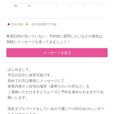
30
31
1
2
3
4
5
■
■
予約可能
一部の時間帯で可能
希望日時が空いていない・予約前に質問したいなどの場合は、
気軽にメッセージを送ってみましょう！
メッセージを送る
はじめまして。
平日の日中に保育可能です。
初めての方は事前にメッセージにて
保育内容やご自宅の場所（最寄りのバス停など）を
ご連絡いただけますとスムーズに予約を進められますのでお
願いします。
現在ダブルワークをしているので週に1〜2日のみカレンダー
をあけております。