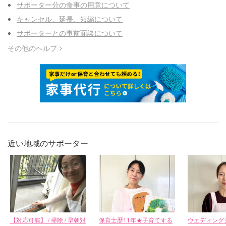
サポーター分の食事の用意について
キャンセル、延長、短縮について
サポーターとの事前面談について
その他のヘルプ
近い地域のサポーター
【対応可能】 / 掃除 / 早朝対
保育士歴11年★子育てする
ウエディング