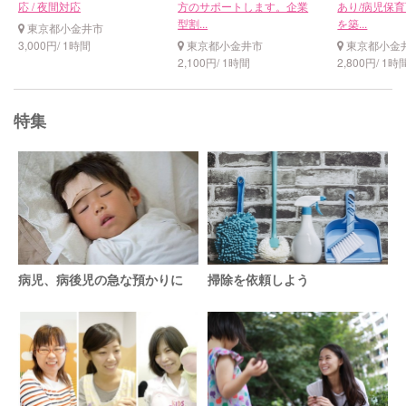
応 / 夜間対応
方のサポートします。企業
あり/病児保
型割...
を築...
東京都小金井市
3,000円/ 1時間
東京都小金井市
東京都小金
2,100円/ 1時間
2,800円/ 1時
特集
病児、病後児の急な預かりに
掃除を依頼しよう