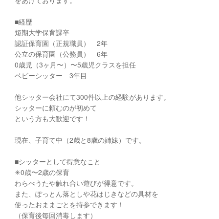
■経歴
短期大学保育課卒
認証保育園（正規職員） 2年
公立の保育園（公務員） 6年
0歳児（3ヶ月〜）〜5歳児クラスを担任
ベビーシッター 3年目
他シッター会社にて300件以上の経験があります。
シッターに頼むのが初めて
という方も大歓迎です！
現在、子育て中（2歳と8歳の姉妹）です。
■シッターとして得意なこと
✳︎0歳〜2歳の保育
わらべうたや触れ合い遊びが得意です。
また、ぽっとん落としや花はじきなどの具材を
使ったおままごとを持参できます！
（保育後毎回消毒します）