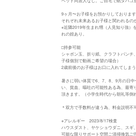
ペット同居人なし。ご自宅で紙タバコ
9ヶ月〜お子様をお預かりしておりま
それぞれ未来あるお子様と関われるの
※近隣2019年生まれ甥（人見知り強）
れの姪あり。
□︎持参可能
シャボン玉、折り紙、クラフトパンチ、お風呂
子様個別で動画ご希望の場合）
2歳前後のお子様はお口に入れてしま
暑さに弱い体質で6、7、8、9月の日中
い、貧血、嘔吐の可能性ある為、最寄
頂きます。（小学生時代から朝礼等倒
＊双方で手数料が違う為、料金説明不
※アレルギー 2023/8/17検査
ハウスダスト、ヤケショウダニ、スギ
可能な限りサポート空間ご清掃換気ご理