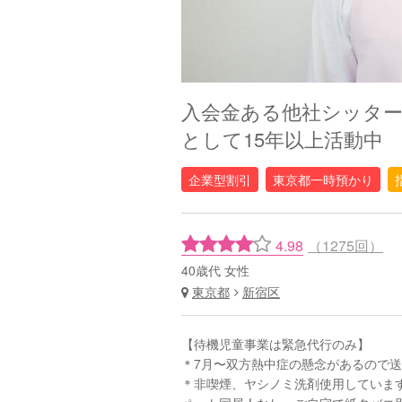
入会金ある他社シッタ
として15年以上活動中
企業型割引
東京都一時預かり
4.98
（1275回）
40歳代 女性
東京都
新宿区
【待機児童事業は緊急代行のみ】
＊7月〜双方熱中症の懸念があるので送
＊非喫煙、ヤシノミ洗剤使用していま