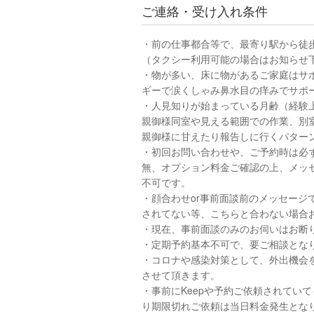
ご連絡・受け入れ条件
・前の仕事都合等で、最寄り駅から徒歩
（タクシー利用可能の場合はお知らせ
・物が多い、床に物があるご家庭はサ
ギーで涙くしゃみ鼻水目の痒みでサポ
・人見知りが始まっている月齢（経験上
親御様同室や見える範囲での作業、別
親御様に甘えたり報告しに行くパター
・初回お問い合わせや、ご予約時は必
無、オプション料金ご確認の上、メッ
不可です。
・顔合わせor事前面談前のメッセージ
されてない等、こちらと合わない場合
・現在、事前面談のみのお伺いはお断
・定期予約基本不可で、要ご相談とな
・コロナや感染対策として、外出機会を
させて頂きます。
・事前にKeepや予約ご依頼されてい
り期限切れご依頼は当日料金発生とな