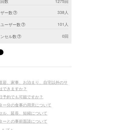
ト回数
1275回
338人
ーザー数
101人
トユーザー数
0回
ャンセル数
送迎、家事、お泊まり、自宅以外のサ
はできますか？
日予約でも可能ですか？
ター分の食事の用意について
セル、延長、短縮について
ターとの事前面談について
ヘルプ