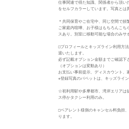
仕事関連で得た知識、関係者から頂い
をセルフカラーしています。写真とは
＊共同保育やご在宅中、同じ空間で頻
ご家庭内喧嘩、お子様はもちろんこち
スあり。別室に移動可能な場合のみサ
□︎プロフィールとキッズライン利用方
退いたします。
必ず記載オプション金額までご確認下
（オプションは変動あり）
お支払い事前提示、ディスカウント、
※登録写真のパペットは、キッズライ
☆初利用駅や多摩都市、湾岸エリアは
ス停かタクシー利用のみ。
□︎ペアレント様側のキャンセル料負担
ります。