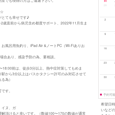
別室でも喫煙の方はご遠慮下さい。
日
26
す☆
がとても幸せです♪
2
を2歳直前から病児含め都度サポート、2022年11月生ま
9
用魚釣り、iPad Air &ノートPC（Wi-Fiありお
16
う場合あり、感染予防の為、要相談。
23
〜18:00前は、徒歩3分以上、熱中症対策してもめま
り駅から3分以上はバスかタクシー許可のみ対応させて
30
れる為）
可です。
■
予約可
希望日
、イヌ、ガ
いなど
解頂けると幸いです。（数値100〜170の数値が通常