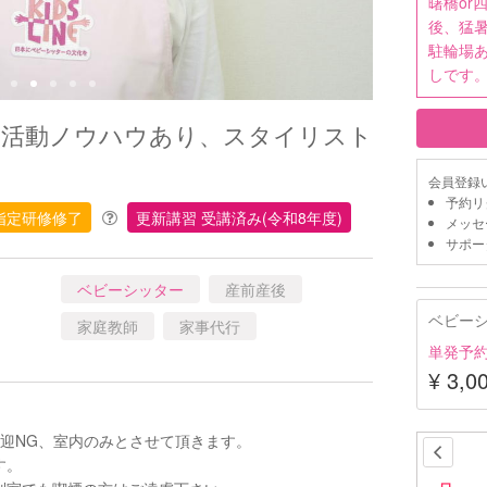
曙橋or
後、猛暑
駐輪場あ
しです
ー活動ノウハウあり、スタイリスト
会員登録
予約リ
指定研修修了
更新講習 受講済み(令和8年度)
メッセ
サポー
ベビーシッター
産前産後
ベビー
家庭教師
家事代行
単発予
¥ 3,0
迎NG、室内のみとさせて頂きます。
す。