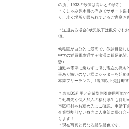
の所、1933の数値は高いとの診断）
＊くしゃみ鼻水目の痒みでサポート集
り、歩く場所が限られているご家庭お
＊送迎ある場合3歳児以下は数分でも
須。
幼稚園が自分的に最高で、教諭目指し
中学の満員電車通学＋痴漢に辟易絶望
態）
通勤や電車に乗らずに済む現在の職も叶
事あり悔いのない様にシッターを始め
本業フリーランス、1週間以上先は即
＊東京BS利用と企業型割引併用可能で
ご勤務先や個人加入の福利厚生も併用
市区町村やお勤め先にご確認、申請下
企業型割引ない身内に人事部に掛け合
ります！
＊現在写真と異なる髪型髪色です。