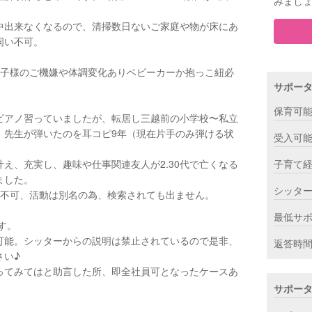
みまし
中出来なくなるので、清掃数日ないご家庭や物が床にあ
伺い不可。
お子様のご機嫌や体調変化ありベビーカーか抱っこ紐必
サポー
保育可
ピアノ習っていましたが、転居し三越前の小学校〜私立
。先生が弾いたのを耳コピ9年（現在片手のみ弾ける状
受入可
え、充実し、趣味や仕事関連友人が2.30代で亡くなる
子育て
ました。
シッタ
答不可、活動は別名の為、検索されても出ません。
最低サ
す。
可能。シッターからの説明は禁止されているので是非、
返答時
さい♪
ってみてはと助言した所、即全社員可となったケースあ
サポー