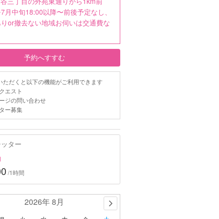
四谷三丁目の外苑東通りから1km前
7月中旬18:00以降〜前後予定なし、
りor撤去ない地域お伺いは交通費な
。
予約へすすむ
いただくと以下の機能がご利用できます
クエスト
ージの問い合わせ
ター募集
シッター
約
00
/1時間
2026年 8月