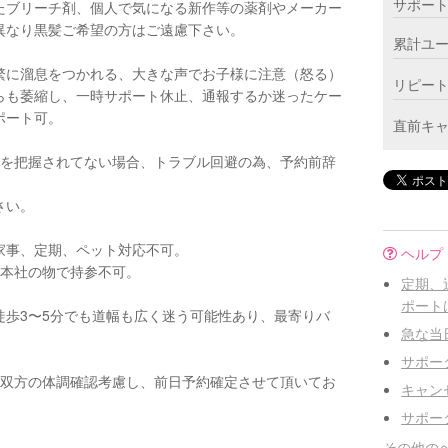
サポー
たブリーチ剤、個人で気になる新作等の薬剤やメーカー
異なり黒髪ご希望の方はご遠慮下さい。
累計ユ
繁に溜息をつかれる、大きな声でお子様に注意（怒る）
リピー
らも萎縮し、一時サポート休止、通報するか迷ったケー
ポート可。
直前キ
法を把握されてない場合、トラブル回避の為、予約前辞
さい。
家事、定期、ペット対応不可。
ヘルプ
ン本社の物で持参不可。
定期、
ポート
徒歩3〜5分でも道幅も広く迷う可能性あり、最寄りバ
急な当
サポー
、双方の体調確認考慮し、前日予約確定させて頂いてお
キャン
サポー
その他の