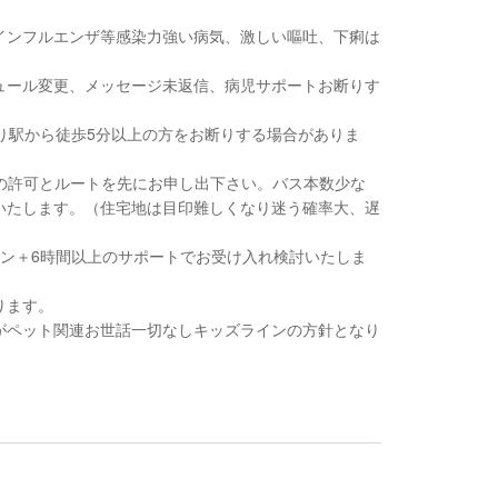
インフルエンザ等感染力強い病気、激しい嘔吐、下痢は
ュール変更、メッセージ未返信、病児サポートお断りす
り駅から徒歩5分以上の方をお断りする場合がありま
用の許可とルートを先にお申し出下さい。バス本数少な
いたします。（住宅地は目印難しくなり迷う確率大、遅
ョン＋6時間以上のサポートでお受け入れ検討いたしま
ります。
がペット関連お世話一切なしキッズラインの方針となり