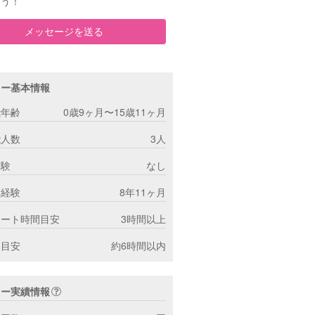
ょう！
メッセージを送る
ター基本情報
能年齢
0歳9ヶ月〜15歳11ヶ月
能人数
3人
経験
なし
ー経験
8年11ヶ月
ポート時間目安
3時間以上
間目安
約6時間以内
ター実績情報