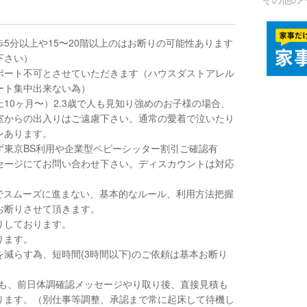
5分以上や15〜20階以上のはお断りの可能性あります
下さい）
ポート不可とさせていただきます（ハウスダストアレル
ート集中出来ない為）
10ヶ月〜）2.3歳で人も見知り強めのお子様の場合、
室からの出入りはご遠慮下さい。通常の愛着で泣いたり
ンあります。
ず東京BS利用や企業型ベビーシッター割引ご確認有
セージにてお問い合わせ下さい。ディスカウントは対応
でスムーズに進まない、基本的なルール、利用方法把握
お断りさせて頂きます。
りしております。
ります。
減らす為、短時間(3時間以下)のご依頼は基本お断り
ても、前日体調確認メッセージやり取り後、直接見積も
ります。（別仕事等調整、承認まで常に起床して待機し