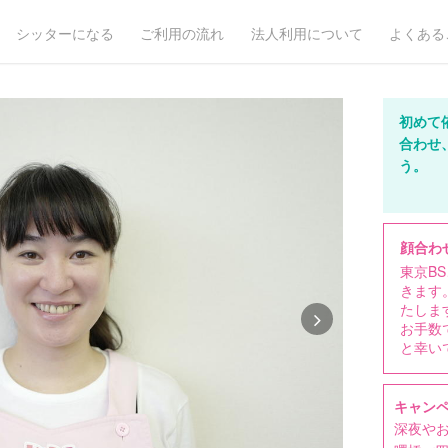
シッターになる
ご利用の流れ
法人利用について
よくある
初めて
合わせ
う。
顔合わ
東京B
きます
たしま
お手数
と幸い
キャン
深夜や