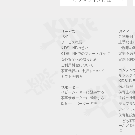
サービス
ガイド
TOP
ご利用例
サービス概要
上手な使
KIDSLINEの想い
ご利用の
KIDSLINEでのマナー・注意点
定期予約
安心安全への取り組み
定期予約
ご利用料金について
コンテン
家事代行のご利用について
キッズラ
ギフトを贈る
KIDSLI
保活情報
サポーター
ベビーシッターに登録する
保育士の
家事サポーターに登録する
主婦の仕
保育士サポーターの声
法人プラ
ガイドラ
保育施設
こども家
ーなどを
点